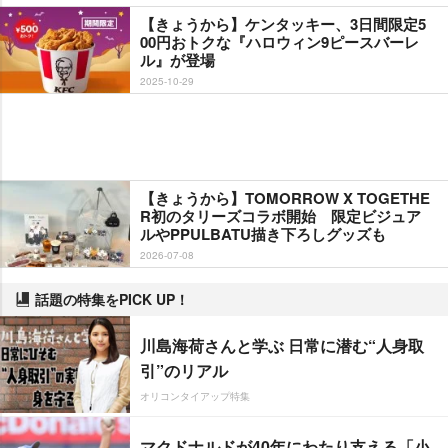
【きょうから】ケンタッキー、3日間限定5
00円おトクな『ハロウィン9ピースバーレ
ル』が登場
2025-10-29
【きょうから】TOMORROW X TOGETHE
R初のタリーズコラボ開始 限定ビジュア
ルやPPULBATU描き下ろしグッズも
2026-07-08
話題の特集をPICK UP！
川島海荷さんと学ぶ 日常に潜む“人身取
引”のリアル
オリコンタイアップ特集
マクドナルドが40年にわたり支える「小