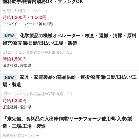
歯科助手/扶養内勤務OK・ブランクOK
医療法人社団ユニメディコ
時給1,300円～1,500円
アルバイト・パート / 神奈川県
化学製品の機械オペレーター・検査・運搬・清掃・原料
NEW
補充/寮完備/日勤/日払い/工場・製造
UTエージェント株式会社AGT東海第一CU
時給1,500円
派遣社員 / 愛知県
家具・家電製品の部品供給・運搬/寮完備/日勤/日払い/工
NEW
場・製造
UTエージェント株式会社AGT東海第一CU
時給1,350円
派遣社員 / 愛知県
「寮完備」食料品の入出庫作業/リーチフォーク使用/即入寮/製
造・工場/工場・製造
株式会社京栄センター