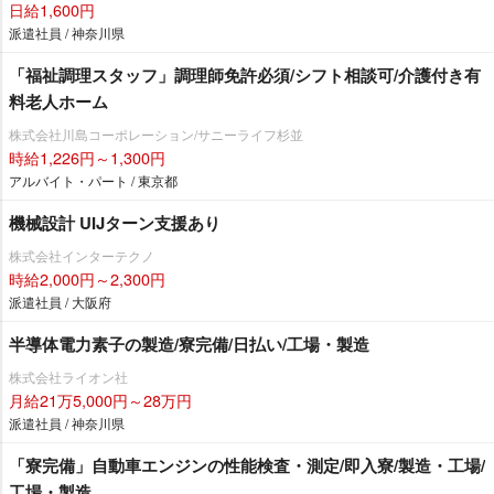
日給1,600円
派遣社員 / 神奈川県
「福祉調理スタッフ」調理師免許必須/シフト相談可/介護付き有
料老人ホーム
株式会社川島コーポレーション/サニーライフ杉並
時給1,226円～1,300円
アルバイト・パート / 東京都
機械設計 UIJターン支援あり
株式会社インターテクノ
時給2,000円～2,300円
派遣社員 / 大阪府
半導体電力素子の製造/寮完備/日払い/工場・製造
株式会社ライオン社
月給21万5,000円～28万円
派遣社員 / 神奈川県
「寮完備」自動車エンジンの性能検査・測定/即入寮/製造・工場/
工場・製造