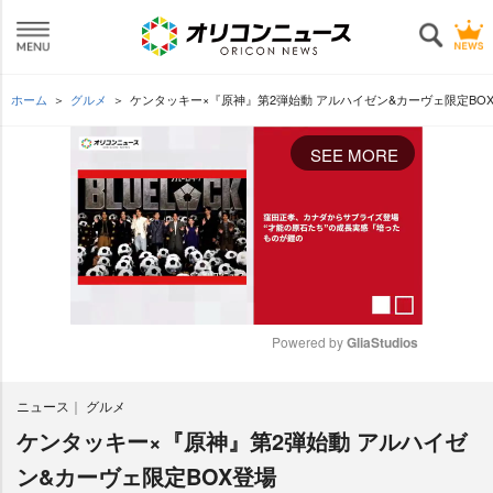
ホーム
グルメ
ケンタッキー×『原神』第2弾始動 アルハイゼン&カーヴェ限定BO
SEE MORE
Powered by 
GliaStudios
M
ニュース
グルメ
u
t
ケンタッキー×『原神』第2弾始動 アルハイゼ
e
ン&カーヴェ限定BOX登場