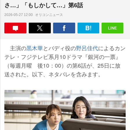
さ…」「もしかして…」第6話
オリコンニュース
2026-05-27 12:00
主演の
黒木華
とバディ役の
野呂佳代
によるカン
テレ・フジテレビ系月10ドラマ『銀河の一票』
（毎週月曜 後10：00）の第6話が、25日に放
送された。以下、ネタバレを含みます。