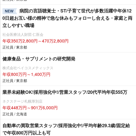
病院の言語聴覚士・ST/子育て世代が多数活躍中年休12
NEW
0日超お互い様の精神で急な休みもフォローし合える・家庭と両
立しやすい職場
社会医療法人財団 仁医会
年収350万2,800円～470万2,800円
正社員 / 東京都
健康食品・サプリメントの研究開発
株式会社ベイコスメティックス
年収800万円～1,400万円
正社員 / 東京都
業界未経験OK!採用強化中!/営業スタッフ/20代平均年収555万
ネクステージ札幌厚別店
年収448万円～901万6,000円
正社員 / 北海道
自動車の買取営業スタッフ/採用強化中!/平均年齢29.3歳/固定給
で年収800万円以上も可