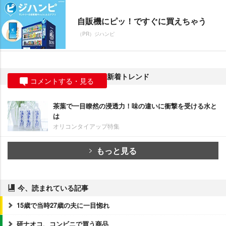
自販機にピッ！ですぐに買えちゃう
（PR）ジハンピ
新着トレンド
コメントする・見る
茶葉で一目瞭然の浸透力！味の違いに衝撃を受ける水と
は
オリコンタイアップ特集
もっと見る
今、読まれている記事
15歳で当時27歳の夫に一目惚れ
研ナオコ、コンビニで買う商品