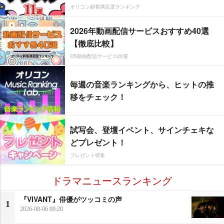
オリコン顧客満足度ランキング
2026年動画配信サービスおすすめ40選
【徹底比較】
CS動画配信サービス20選
毎週の音楽ランキングから、ヒットの推
移をチェック！
試写会、登壇イベント、サインチェキな
どプレゼント！
プレゼント特集
ドラマニュースランキング
『VIVANT』俳優がツッコミの声
1
2026-08-06 09:20