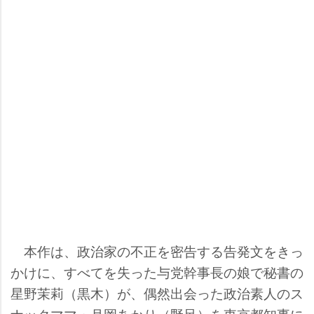
本作は、政治家の不正を密告する告発文をきっ
かけに、すべてを失った与党幹事長の娘で秘書の
星野茉莉（黒木）が、偶然出会った政治素人のス
ナックママ・月岡あかり（野呂）を東京都知事に