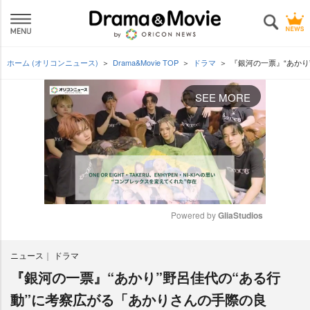
ホーム (オリコンニュース)
Drama&Movie TOP
ドラマ
『銀河の一票』“あかり
SEE MORE
Powered by 
GliaStudios
M
ニュース
ドラマ
u
t
『銀河の一票』“あかり”野呂佳代の“ある行
e
動”に考察広がる「あかりさんの手際の良