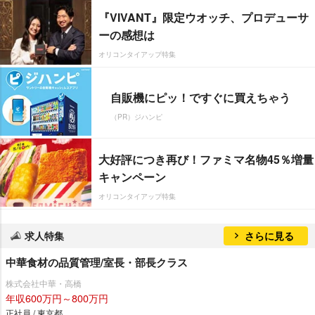
『VIVANT』限定ウオッチ、プロデューサ
ーの感想は
オリコンタイアップ特集
自販機にピッ！ですぐに買えちゃう
（PR）ジハンピ
大好評につき再び！ファミマ名物45％増量
キャンペーン
オリコンタイアップ特集
求人特集
さらに見る
中華食材の品質管理/室長・部長クラス
株式会社中華・高橋
年収600万円～800万円
正社員 / 東京都