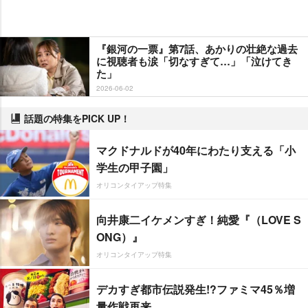
『銀河の一票』第7話、あかりの壮絶な過去
に視聴者も涙「切なすぎて…」「泣けてき
た」
2026-06-02
話題の特集をPICK UP！
マクドナルドが40年にわたり支える「小
学生の甲子園」
オリコンタイアップ特集
向井康二イケメンすぎ！純愛『（LOVE S
ONG）』
オリコンタイアップ特集
デカすぎ都市伝説発生!?ファミマ45％増
量作戦再来