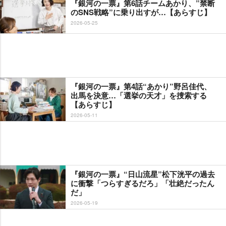
『銀河の一票』第6話チームあかり、”禁断
のSNS戦略”に乗り出すが…【あらすじ】
2026-05-25
『銀河の一票』第4話“あかり”野呂佳代、
出馬を決意…「選挙の天才」を捜索する
【あらすじ】
2026-05-11
『銀河の一票』“日山流星”松下洸平の過去
に衝撃「つらすぎるだろ」「壮絶だったん
だ」
2026-05-19