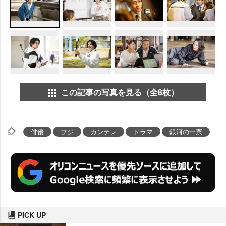
この記事の写真を見る（全8枚）
俳優
フジ
カンテレ
ドラマ
銀河の一票
PICK UP