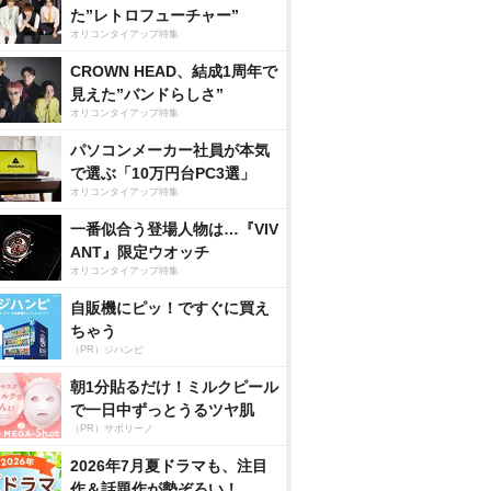
た”レトロフューチャー”
オリコンタイアップ特集
CROWN HEAD、結成1周年で
見えた”バンドらしさ”
オリコンタイアップ特集
パソコンメーカー社員が本気
で選ぶ「10万円台PC3選」
オリコンタイアップ特集
一番似合う登場人物は…『VIV
ANT』限定ウオッチ
オリコンタイアップ特集
自販機にピッ！ですぐに買え
ちゃう
（PR）ジハンピ
朝1分貼るだけ！ミルクピール
で一日中ずっとうるツヤ肌
（PR）サボリーノ
2026年7月夏ドラマも、注目
作＆話題作が勢ぞろい！