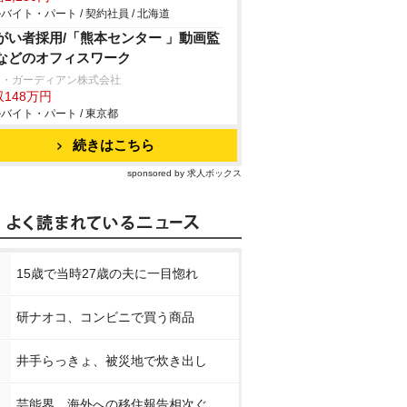
バイト・パート / 契約社員 / 北海道
がい者採用/「熊本センター 」動画監
などのオフィスワーク
ー・ガーディアン株式会社
148万円
バイト・パート / 東京都
続きはこちら
sponsored by 求人ボックス
15歳で当時27歳の夫に一目惚れ
研ナオコ、コンビニで買う商品
井手らっきょ、被災地で炊き出し
芸能界、海外への移住報告相次ぐ