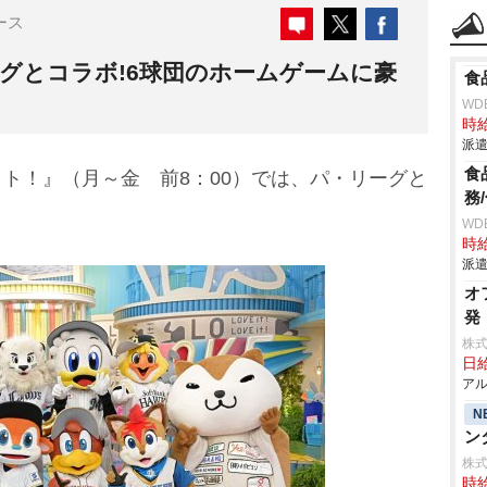
ース
グとコラボ!6球団のホームゲームに豪
食
】
WD
時給
派遣
食
ト！』（月～金 前8：00）では、パ・リーグと
務
WD
時給
派遣
オ
発
株
日給
アル
N
ン
株式
時給