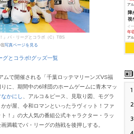
アル
障
視
イ
年収
！』パ・リーグとコラボ（C）TBS
アル
写真ページを見る
ーグとコラボ!グッズ一覧
ジアムで開催される「千葉ロッテマリーンズVS福
切りに、期間中の6球団のホームゲームに青木マッ
1
すなかにし
、アルコ＆ピース、見取り図、モグラ
2
、かが屋、令和ロマンといったラヴィット！ファ
ット！』の大人気の番組公式キャラクター・ラッ
3
企画満載でパ・リーグの熱戦を後押しする。
4