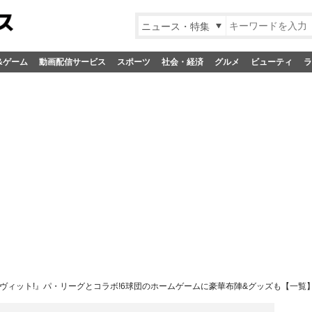
ニュース・特集
&ゲーム
動画配信サービス
スポーツ
社会・経済
グルメ
ビューティ
ラ
ヴィット!』パ・リーグとコラボ!6球団のホームゲームに豪華布陣&グッズも【一覧