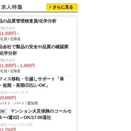
さらに見る
品の品質管理検査員/化学分析
B株式会社
1,200円～
社員 / 北海道
品会社で製品の安全や品質の確認業
/化学分析
B株式会社
1,300円～1,400円
社員 / 北海道
フィス移転・引越しサポート「単
・短期・長期/日払いOK」
式会社ハンデックス
9,600円
バイト・パート / 愛知県
マンション火災保険のコールセ
EW
ター/週3日～OK/17:00退社
会社ベルシステム24
1,250円