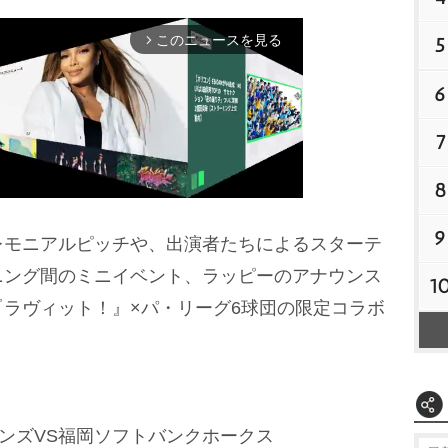
このニュースを見る
5
arrow_forward_ios
6
7
8
9
モニアルピッチや、出演者たちによるスターテ
M
ニング間のミニイベント、ラッピーのアナウンス
1
u
ラヴィット！』×パ・リーグ6球団の限定コラボ
t
e
ーンズVS福岡ソフトバンクホークス