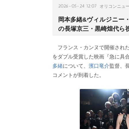
2026-05-24 12:07
オリコンニュ
岡本多緒&ヴィルジニー
の長塚京三・黒崎煌代ら
フランス・カンヌで開催された
をダブル受賞した映画『急に具
多緒
について、
濱口竜介
監督、
コメントが到着した。