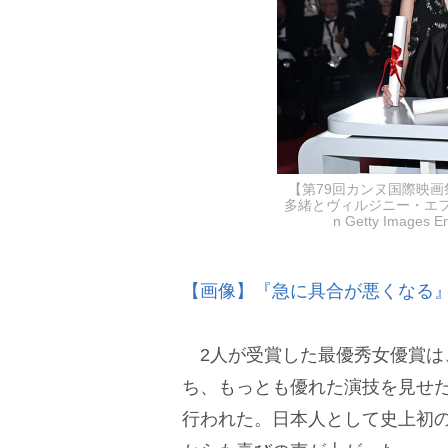
【第79回カンヌ国際映
多緒とヴィルジニー・エフィ
n Getty Imag
【画像】『急に具合が悪くなる
2人が受賞した最優秀女優賞は
ち、もっとも優れた演技を見せた
行われた。日本人として史上初