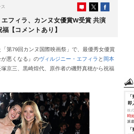
ース
・エフィラ、カンヌ女優賞W受賞 共演
祝福【コメントあり】
「第79回カンヌ国際映画祭」で、最優秀女優賞
合が悪くなる』の
ヴィルジニー・エフィラ
と
岡本
長塚京三、黒崎煌代、原作者の磯野真穂から祝福
「
即
株
時給
派遣
「