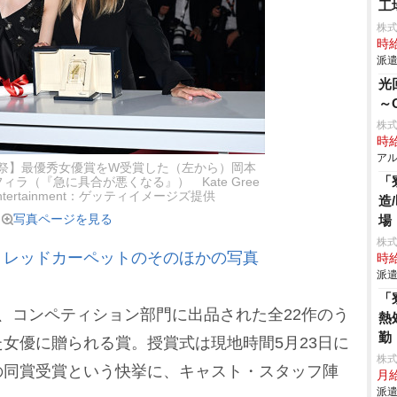
工
株
時給
派遣
光
～
株式
時給
アル
画祭】最優秀女優賞をW受賞した（左から）岡本
「
ラ（『急に具合が悪くなる』） Kate Gree
es Entertainment：ゲッティイメージズ提供
造
写真ページを見る
場
株
』レッドカーペットのそのほかの写真
時給
派遣
「
、コンペティション部門に出品された全22作のう
熱
勤
女優に贈られる賞。授賞式は現地時間5月23日に
株
の同賞受賞という快挙に、キャスト・スタッフ陣
月給
派遣