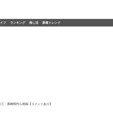
イフ
ランキング
推し活
新着トレンド
京三・黒崎煌代ら祝福【コメントあり】