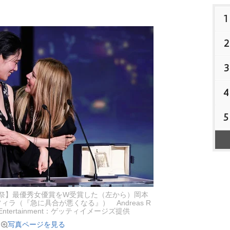
1
2
3
4
5
画祭】最優秀女優賞をW受賞した（左から）岡本
ラ（『急に具合が悪くなる』） Andreas R
ges Entertainment：ゲッティイメージズ提供
写真ページを見る