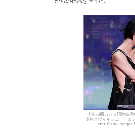
からの祝福を贈った。
【第79回カンヌ国際映
多緒とヴィルジニー・エフィ
entz Getty Ima