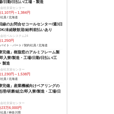
場/日勤/日払い/工場・製造
式会社京栄センター
1,107円～1,384円
社員 / 北海道
回線のお問合せコールセンター/週3日
OK/未経験歓迎/給料前払いあり
会社ベルシステム24
1,250円
バイト・パート / 契約社員 / 北海道
寮完備」樹脂窓のアルミフレーム製
/即入寮/製造・工場/日勤/日払い/工
・製造
式会社京栄センター
1,230円～1,538円
社員 / 北海道
寮完備」産業機械向けベアリングの
処理/研磨/組立/即入寮/製造・工場/日
式会社京栄センター
23万6,000円
社員 / 神奈川県