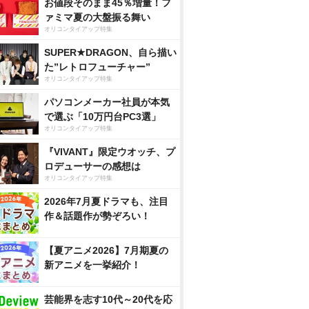
お値段そのまま45％増量！フ
ァミマ夏の大盤振る舞い
オリコンタイアップ特集
SUPER★DRAGON、自ら描い
た”レトロフューチャー”
オリコンタイアップ特集
パソコンメーカー社員が本気
で選ぶ「10万円台PC3選」
オリコンタイアップ特集
『VIVANT』限定ウオッチ、プ
ロデューサーの感想は
オリコンタイアップ特集
2026年7月夏ドラマも、注目
作＆話題作が勢ぞろい！
【夏アニメ2026】7月期夏の
新アニメを一挙紹介！
芸能界を志す10代～20代を応