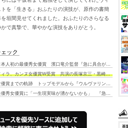
ストを「生きる」おふたりの演技が、原作の書簡
界を垣間見せてくれました。おふたりのさらなる
静かで真摯で、華やかな演技をありがとう。
チェック
1. 【カンヌ映画祭】岡本多緒、日本人初の最優秀女優賞 濱口竜介監督『急に具合が悪くなる』ヴィルジニー・エフィラとW受賞の快挙
カンヌ女優賞W受賞 共演の長塚京三・黒崎煌代ら祝福【コメントあり】
3. 岡本多緒、日本人初のカンヌ女優賞までの軌跡 トップモデルから『ウルヴァリン：SAMURAI』出演も
4. 岡本多緒、日本人初のカンヌ最優秀女優賞に「一生現実味が湧かないかも」 『急に具合が悪くなる』凱旋会見
茶