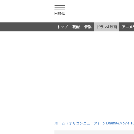
トップ
芸能
音楽
ドラマ&映画
アニメ
ホーム（オリコンニュース）
Drama&Movie T