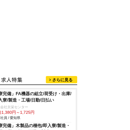
さらに見る
寮完備」FA機器の組立/荷受け・出庫/
入寮/製造・工場/日勤/日払い
式会社京栄センター
1,380円～1,725円
社員 / 愛知県
寮完備」木製品の梱包/即入寮/製造・