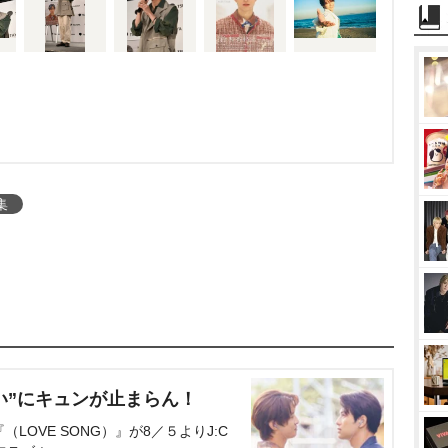
集
い”にキュンが止まらん！
OVE SONG）』が8／５よりJ:C