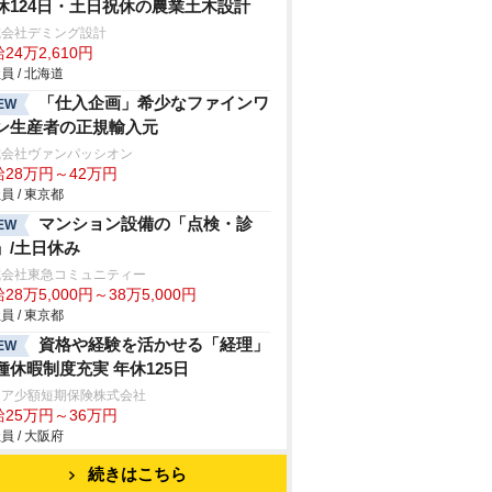
休124日・土日祝休の農業土木設計
式会社デミング設計
24万2,610円
員 / 北海道
「仕入企画」希少なファインワ
EW
ン生産者の正規輸入元
式会社ヴァンパッシオン
給28万円～42万円
員 / 東京都
マンション設備の「点検・診
EW
」/土日休み
式会社東急コミュニティー
28万5,000円～38万5,000円
員 / 東京都
資格や経験を活かせる「経理」
EW
種休暇制度充実 年休125日
クア少額短期保険株式会社
給25万円～36万円
員 / 大阪府
続きはこちら