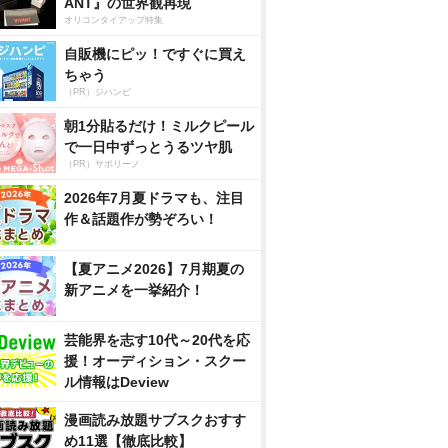
ANT』の世界観再現
オリコンタイアップ特集
自販機にピッ！ですぐに買え
ちゃう
（PR）ジハンピ
朝1分貼るだけ！ミルクピール
で一日中ずっとうるツヤ肌
（PR）サボリーノ
2026年7月夏ドラマも、注目
作＆話題作が勢ぞろい！
【夏アニメ2026】7月期夏の
新アニメを一挙紹介！
芸能界を志す10代～20代を応
援！オーディション・スクー
ル情報はDeview
漫画読み放題サブスクおすす
め11選【徹底比較】