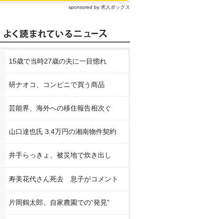
sponsored by 求人ボックス
15歳で当時27歳の夫に一目惚れ
研ナオコ、コンビニで買う商品
芸能界、海外への移住報告相次ぐ
山口達也氏 3.4万円の湘南物件契約
井手らっきょ、被災地で炊き出し
寿美花代さん死去 息子がコメント
片岡鶴太郎、自家農園での“発見”