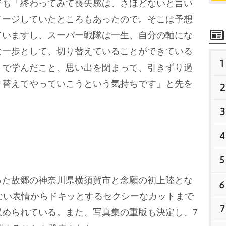
でも「終わってみて喪失感は、さほどないと言い
メージしていたところもあったので。そこは予想
ていますし、スーパー戦隊は一生、自分の軸にな
な一歩として、切り替えていることができている
1
まで学んだこと、思い出を閉まって、引きずり過
り替えてやっていこうという気持ちです」と先を
2
3
4
5
た故郷の神奈川県横須賀市と念願の初上陸とな
6
ない表情からドキッとするセクシーなカットまで
7
収められている。また、写真集の重版も決定し、7