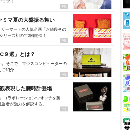
アラブ！
ァミマ夏の大盤振る舞い
ミリーマートの人気企画「お値段その
、シリーズ初の年2回開催！
C９選」とは？
い。そこで、マウスコンピューターの
をご紹介！
界観表現した腕時計登場
NT』コラボレーションウオッチを製
担当者が魅力を解説する。