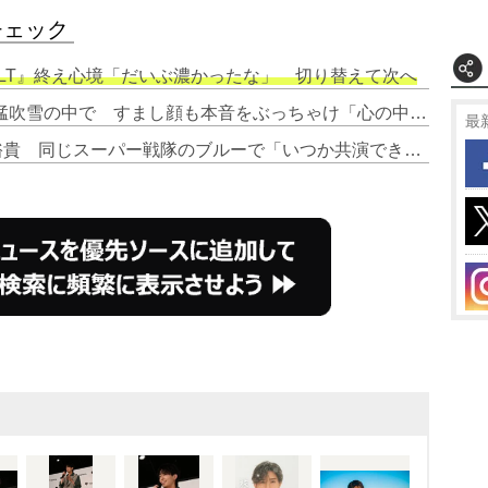
チェック
FLT』終え心境「だいぶ濃かったな」 切り替えて次へ
2. 鈴木秀脩、1st写真集の表紙は猛吹雪の中で すまし顔も本音をぶっちゃけ「心の中で『寒い…』と」
最
3. 鈴木秀脩、憧れの俳優は山田裕貴 同じスーパー戦隊のブルーで「いつか共演できたら」