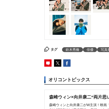
タグ
鈴木秀脩
俳優
写真
オリコントピックス
森崎ウィン×向井康二“両片思
森崎ウィンと向井康二がW主演！映画『（L