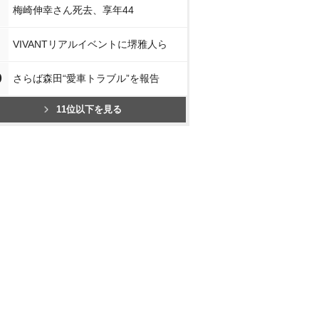
梅崎伸幸さん死去、享年44
VIVANTリアルイベントに堺雅人ら
0
さらば森田“愛車トラブル”を報告
11位以下を見る