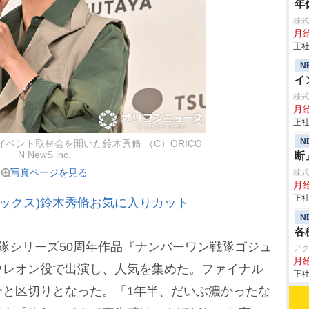
年
株
月給
正社
N
イ
株
月
正社
N
イベント取材会を開いた鈴木秀脩 （C）ORICO
N NewS inc.
断
写真ページを見る
株
月給
正社
ブックス)鈴木秀脩お気に入りカット
N
各
隊シリーズ50周年作品『ナンバーワン戦隊ゴジュ
ア
月
ウレオン役で出演し、人気を集めた。ファイナル
正社
ひと区切りとなった。「1年半、だいぶ濃かったな