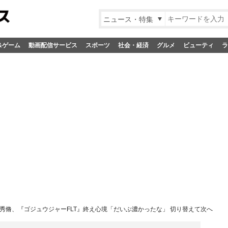
ニュース・特集
&ゲーム
動画配信サービス
スポーツ
社会・経済
グルメ
ビューティ
ラ
秀脩、『ゴジュウジャーFLT』終え心境「だいぶ濃かったな」 切り替えて次へ