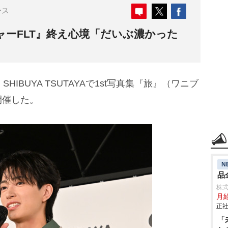
ース
ャーFLT』終え心境「だいぶ濃かった
SHIBUYA TSUTAYAで1st写真集『旅』（ワニブ
開催した。
N
品
株
月給
正社
「