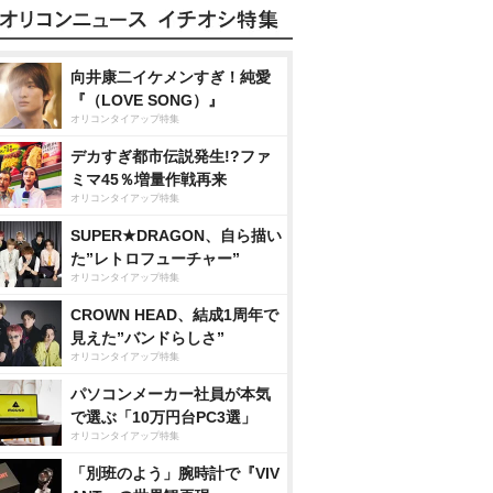
向井康二イケメンすぎ！純愛
『（LOVE SONG）』
オリコンタイアップ特集
デカすぎ都市伝説発生!?ファ
ミマ45％増量作戦再来
オリコンタイアップ特集
SUPER★DRAGON、自ら描い
た”レトロフューチャー”
オリコンタイアップ特集
CROWN HEAD、結成1周年で
見えた”バンドらしさ”
オリコンタイアップ特集
パソコンメーカー社員が本気
で選ぶ「10万円台PC3選」
オリコンタイアップ特集
「別班のよう」腕時計で『VIV