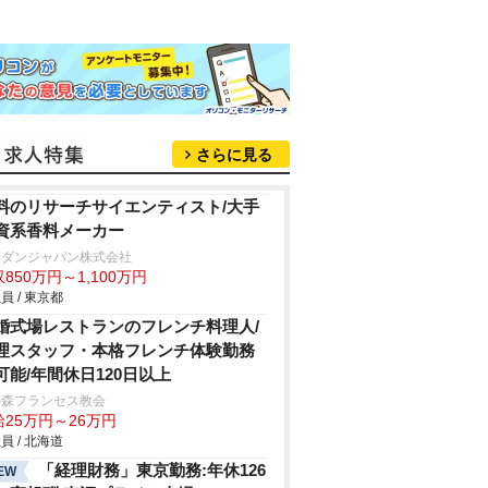
さらに見る
料のリサーチサイエンティスト/大手
資系香料メーカー
ボダンジャパン株式会社
850万円～1,100万円
員 / 東京都
婚式場レストランのフレンチ料理人/
理スタッフ・本格フレンチ体験勤務
可能/年間休日120日以上
の森フランセス教会
給25万円～26万円
員 / 北海道
「経理財務」東京勤務:年休126
EW