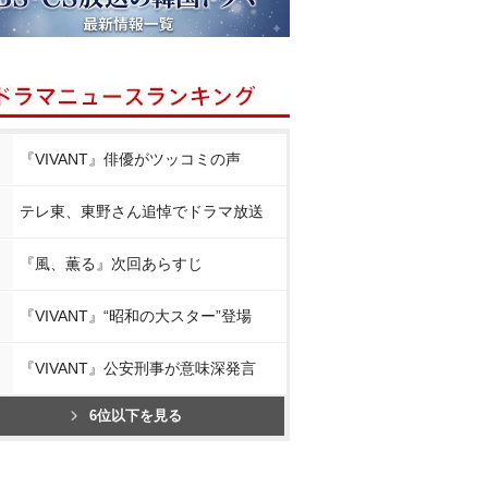
『VIVANT』俳優がツッコミの声
テレ東、東野さん追悼でドラマ放送
『風、薫る』次回あらすじ
『VIVANT』“昭和の大スター”登場
『VIVANT』公安刑事が意味深発言
6位以下を見る