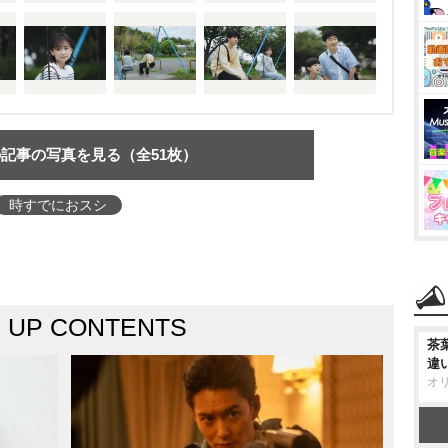
記事の写真を見る（全51枚）
時すでにおスシ
K UP CONTENTS
茶
違
オ