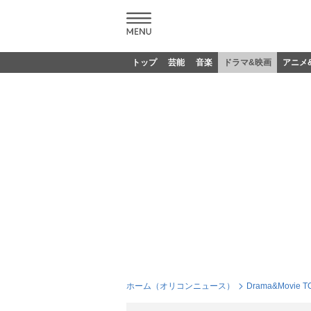
トップ
芸能
音楽
ドラマ&映画
アニメ
ホーム（オリコンニュース）
Drama&Movie T