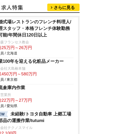
さらに見る
婚式場レストランのフレンチ料理人/
理スタッフ・本格フレンチ体験勤務
可能/年間休日120日以上
の森フランセス教会
給25万円～26万円
員 / 北海道
業100年を迎える化粧品メーカー
式会社大島椿本舗
450万円～580万円
員 / 東京都
流倉庫内作業
前営業所
給22万円～27万円
員 / 愛知県
未経験/トヨタ自動車 上郷工場
EW
部品の運搬作業/tutumi
式会社テクノスマイル
2,100円