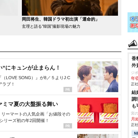
岡田将生、韓国ドラマ初出演「運命的」
玄理と語る“韓国”撮影現場の魅力
香
外
い”にキュンが止まらん！
ジ
OVE SONG）』が8／５よりJ:C
年収
アラブ！
正社
結
調
ァミマ夏の大盤振る舞い
も
宮
ミリーマートの人気企画「お値段その
月
、シリーズ初の年2回開催！
正社
N