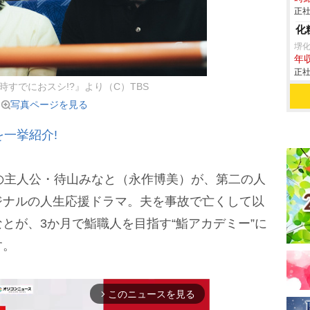
正社
化
堺
年収
正社
時すでにおスシ!?』より（C）TBS
写真ページを見る
一挙紹介!
の主人公・待山みなと（永作博美）が、第二の人
ジナルの人生応援ドラマ。夫を事故で亡くして以
とが、3か月で鮨職人を目指す“鮨アカデミー”に
す。
このニュースを見る
arrow_forward_ios