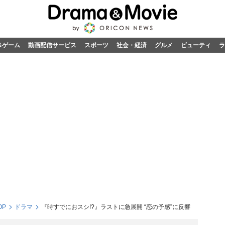
&ゲーム
動画配信サービス
スポーツ
社会・経済
グルメ
ビューティ
ラ
OP
ドラマ
『時すでにおスシ!?』ラストに急展開 “恋の予感”に反響