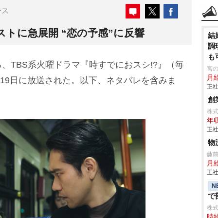
ース
ストに急展開 “恋の予感”に反響
結
調
も
、TBS系火曜ドラマ『時すでにおスシ!?』（毎
宮
月
、19日に放送された。以下、ネタバレを含みま
正社
創
株
年収
正社
物
藤
月
正社
N
で
株
時給