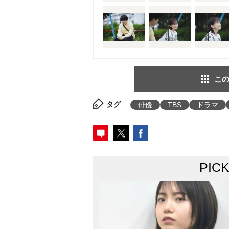
この
タグ
俳優
TBS
ドラマ
PIC