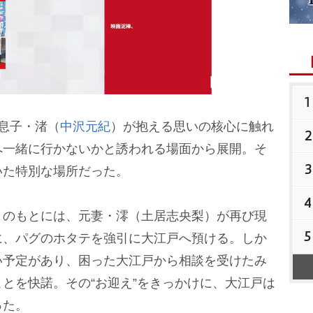
1
息子・渚（
中沢元紀
）が抱える思いの核心に触れ
2
M
へ一緒に行かないかと誘われる場面から展開。そ
u
3
いた特別な場所だった。
t
4
e
）のもとには、元妻・澪（土居志央梨）が再び現
5
に、パグのホタテを強引に大江戸へ預ける。しか
い予定があり、困った大江戸から相談を受けたみ
とを快諾。その“お迎え”をきっかけに、大江戸は
った。