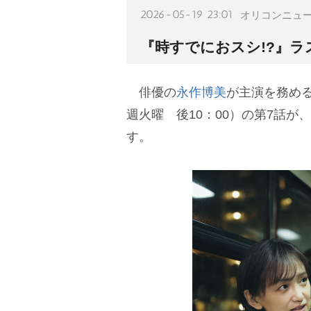
2026-05-19 23:01
オリコンニュ
『時すでにおスシ!?』ラ
俳優の
永作博美
が主演を務める
週火曜 後10：00）の第7話が
す。