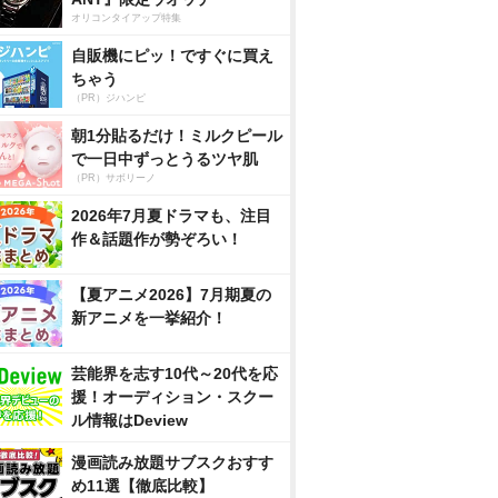
オリコンタイアップ特集
自販機にピッ！ですぐに買え
ちゃう
（PR）ジハンピ
朝1分貼るだけ！ミルクピール
で一日中ずっとうるツヤ肌
（PR）サボリーノ
2026年7月夏ドラマも、注目
作＆話題作が勢ぞろい！
【夏アニメ2026】7月期夏の
新アニメを一挙紹介！
芸能界を志す10代～20代を応
援！オーディション・スクー
ル情報はDeview
漫画読み放題サブスクおすす
め11選【徹底比較】