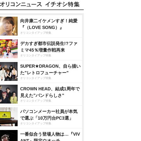
向井康二イケメンすぎ！純愛
『（LOVE SONG）』
オリコンタイアップ特集
デカすぎ都市伝説発生!?ファ
ミマ45％増量作戦再来
オリコンタイアップ特集
SUPER★DRAGON、自ら描い
た”レトロフューチャー”
オリコンタイアップ特集
CROWN HEAD、結成1周年で
見えた”バンドらしさ”
オリコンタイアップ特集
パソコンメーカー社員が本気
で選ぶ「10万円台PC3選」
オリコンタイアップ特集
一番似合う登場人物は…『VIV
ANT』限定ウオッチ