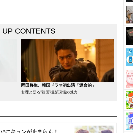
K UP CONTENTS
岡田将生、韓国ドラマ初出演「運命的」
玄理と語る“韓国”撮影現場の魅力
い”にキュンが止まらん！