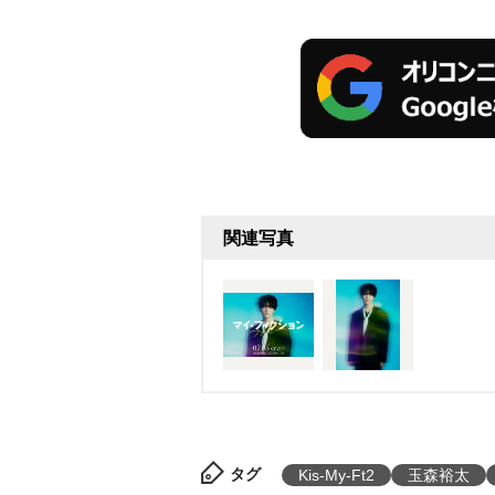
関連写真
タグ
Kis-My-Ft2
玉森裕太