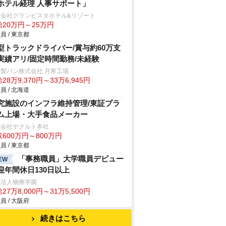
ホテル経理 人事サポート」
式会社グランビスタホテル&リゾート
給20万円～25万円
員 / 東京都
型トラックドライバー/賞与約60万支
実績アリ/固定時間勤務/未経験
製パン株式会社 月寒工場
28万9,370円～33万6,945円
員 / 北海道
究施設のインフラ維持管理/東証プラ
ム上場・大手食品メーカー
式会社ヤクルト本社
600万円～800万円
員 / 東京都
「事務職員」大学職員デビュー
EW
迎年間休日130日以上
校法人物療学園
27万8,000円～31万5,500円
員 / 大阪府
続きはこちら