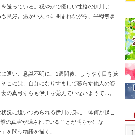
日を送っている。穏やかで優しい性格の伊川は、
係も良好。温かい人々に囲まれながら、平穏無事
に遭い、意識不明に。1週間後、ようやく目を覚
とそこには、自分になりすまして暮らす他人の姿
、妻の真弓すらも伊川を覚えていないようで…。
状況に追いつめられる伊川の身に一体何が起こ
衝撃の真実が隠されていることが明らかにな
か」を問う物語を描く。
1