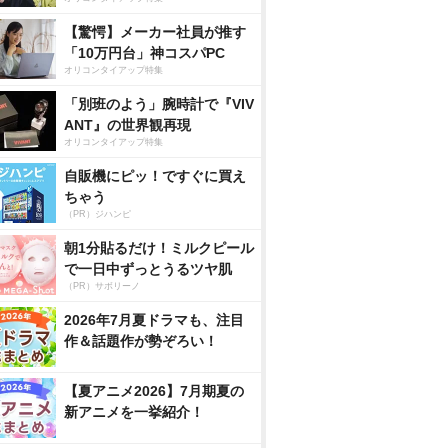
【驚愕】メーカー社員が推す
「10万円台」神コスパPC
オリコンタイアップ特集
「別班のよう」腕時計で『VIV
ANT』の世界観再現
オリコンタイアップ特集
自販機にピッ！ですぐに買え
ちゃう
（PR）ジハンピ
朝1分貼るだけ！ミルクピール
で一日中ずっとうるツヤ肌
（PR）サボリーノ
2026年7月夏ドラマも、注目
作＆話題作が勢ぞろい！
【夏アニメ2026】7月期夏の
新アニメを一挙紹介！