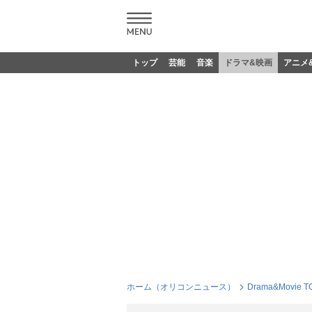
トップ
芸能
音楽
ドラマ&映画
アニメ
ホーム（オリコンニュース）
Drama&Movie T