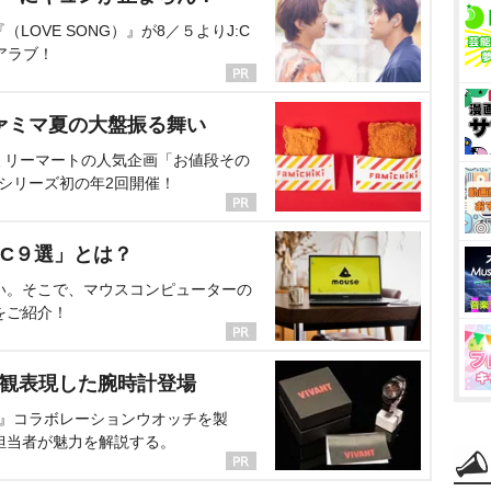
OVE SONG）』が8／５よりJ:C
アラブ！
ァミマ夏の大盤振る舞い
ミリーマートの人気企画「お値段その
、シリーズ初の年2回開催！
C９選」とは？
い。そこで、マウスコンピューターの
をご紹介！
界観表現した腕時計登場
NT』コラボレーションウオッチを製
担当者が魅力を解説する。