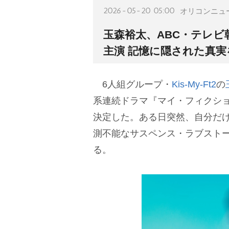
2026-05-20 05:00
オリコンニュ
玉森裕太、ABC・テレビ
主演 記憶に隠された真
6人組グループ・
Kis-My-Ft2
の
系連続ドラマ『マイ・フィクショ
決定した。ある日突然、自分だ
測不能なサスペンス・ラブスト
る。