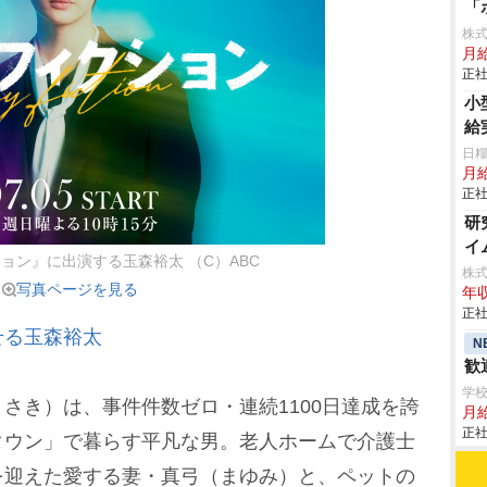
「
株
月
正社
小
給
日糧
月給
正社
研
イ
ョン』に出演する玉森裕太 （C）ABC
株
写真ページを見る
年収
正社
せる玉森裕太
N
歓
学
き）は、事件件数ゼロ・連続1100日達成を誇
月給
正社
タウン」で暮らす平凡な男。老人ホームで介護士
を迎えた愛する妻・真弓（まゆみ）と、ペットの