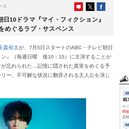
ース
朝日10ドラマ『マイ・フィクション』
実をめぐるラブ・サスペンス
玉森裕太
が、7月5日スタートのABC・テレビ朝日
ン』（毎週日曜 後10：15）に主演することが
けが忘れられた…記憶に隠された真実をめぐる予
ーリー。不可解な状況に翻弄される主人公を演じ
N
組立
株
時給
正社
N