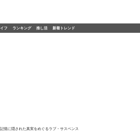
イフ
ランキング
推し活
新着トレンド
演 記憶に隠された真実をめぐるラブ・サスペンス