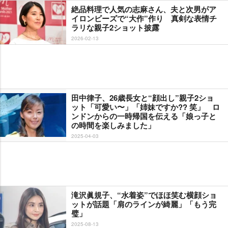
絶品料理で人気の志麻さん、夫と次男がア
イロンビーズで“大作”作り 真剣な表情チ
ラリな親子2ショット披露
2026-02-13
田中律子、26歳長女と“顔出し”親子2ショ
ット「可愛い〜」「姉妹ですか?? 笑」 ロ
ンドンからの一時帰国を伝える「娘っ子と
の時間を楽しみました」
2025-04-03
滝沢眞規子、“水着姿”でほほ笑む横顔ショ
ットが話題「肩のラインが綺麗」「もう完
璧」
2025-08-13