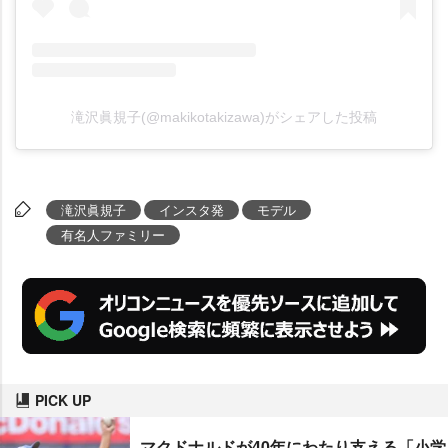
滝沢眞規子(@makikotakizawa)がシェアした投稿
滝沢眞規子
インスタ発
モデル
有名人ファミリー
PICK UP
マクドナルドが40年にわたり支える「小学