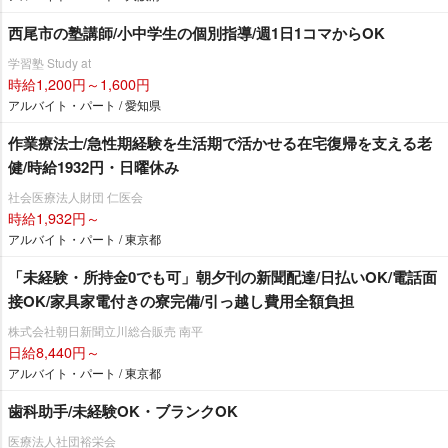
西尾市の塾講師/小中学生の個別指導/週1日1コマからOK
学習塾 Study at
時給1,200円～1,600円
アルバイト・パート / 愛知県
作業療法士/急性期経験を生活期で活かせる在宅復帰を支える老
健/時給1932円・日曜休み
社会医療法人財団 仁医会
時給1,932円～
アルバイト・パート / 東京都
「未経験・所持金0でも可」朝夕刊の新聞配達/日払いOK/電話面
接OK/家具家電付きの寮完備/引っ越し費用全額負担
株式会社朝日新聞立川総合販売 南平
日給8,440円～
アルバイト・パート / 東京都
歯科助手/未経験OK・ブランクOK
医療法人社団裕栄会