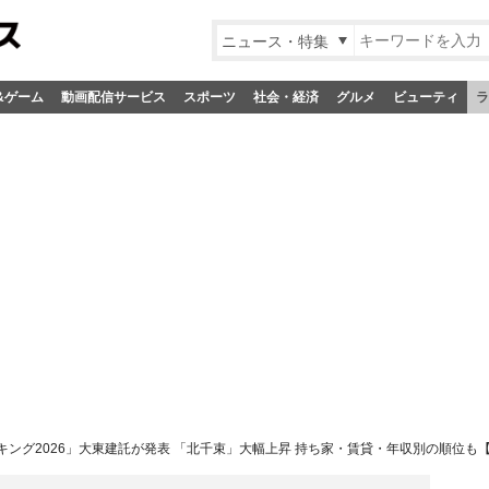
ニュース・特集
&ゲーム
動画配信サービス
スポーツ
社会・経済
グルメ
ビューティ
ラ
ング2026」大東建託が発表 「北千束」大幅上昇 持ち家・賃貸・年収別の順位も