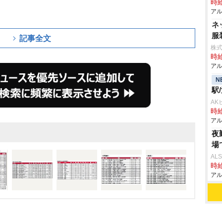
時給
アル
ネ
服
記事全文
株式
時給
アル
N
駅
AK
時給
アル
夜
場
AL
時給
アル