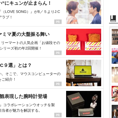
い”にキュンが止まらん！
OVE SONG）』が8／５よりJ:C
アラブ！
ァミマ夏の大盤振る舞い
ミリーマートの人気企画「お値段その
、シリーズ初の年2回開催！
C９選」とは？
い。そこで、マウスコンピューターの
をご紹介！
界観表現した腕時計登場
NT』コラボレーションウオッチを製
担当者が魅力を解説する。