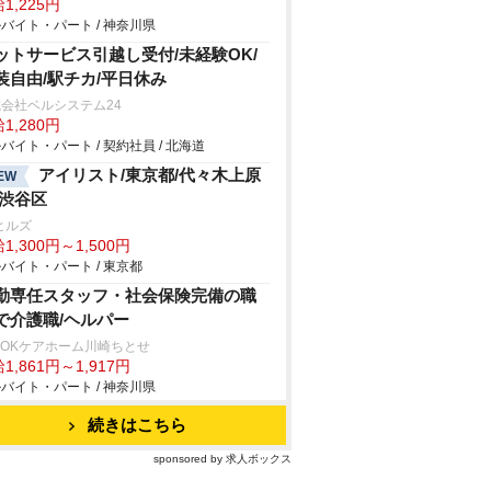
1,225円
バイト・パート / 神奈川県
ットサービス引越し受付/未経験OK/
装自由/駅チカ/平日休み
会社ベルシステム24
1,280円
バイト・パート / 契約社員 / 北海道
アイリスト/東京都/代々木上原
EW
/渋谷区
ヒルズ
1,300円～1,500円
バイト・パート / 東京都
勤専任スタッフ・社会保険完備の職
で介護職/ヘルパー
SOKケアホーム川崎ちとせ
1,861円～1,917円
バイト・パート / 神奈川県
続きはこちら
sponsored by 求人ボックス