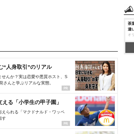
茶
違
オ
む“人身取引”のリアル
ませんか？実は恋愛や悪質ホスト、S
海荷さんと学ぶリアルな実態。
支える「小学生の甲子園」
与えられる「マクドナルド・ワッペ
指す