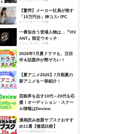
オリコンタイアップ特集
【驚愕】メーカー社員が推す
「10万円台」神コスパPC
オリコンタイアップ特集
一番似合う登場人物は…『VIV
ANT』限定ウオッチ
オリコンタイアップ特集
2026年7月夏ドラマも、注目
作＆話題作が勢ぞろい！
【夏アニメ2026】7月期夏の
新アニメを一挙紹介！
芸能界を志す10代～20代を応
援！オーディション・スクー
ル情報はDeview
漫画読み放題サブスクおすす
め11選【徹底比較】
オリコン顧客満足度ランキング