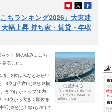
こちランキング2026」大東建
」大幅上昇 持ち家・賃貸・年収
ネット 街の住みここち
を発表した。
車道、2位はみなとみらい
歯
。3位は代官山(東急東横
拡大する
月
た。そのほかトップ10内
『いい部屋ネット 街の住み
時給
ここちランキング2026＜首
アル
年70位から大きく順位を
都圏版＞』発表
歯
中延(東急池上線)も昨年2
医