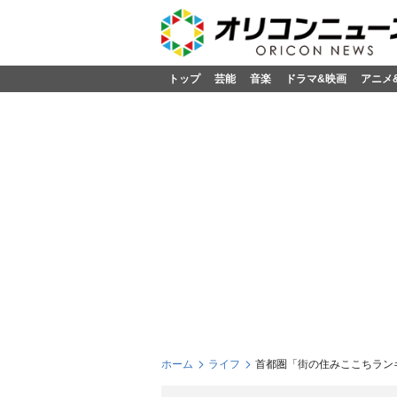
トップ
芸能
音楽
ドラマ&映画
アニメ
ホーム
ライフ
首都圏「街の住みここちランキ