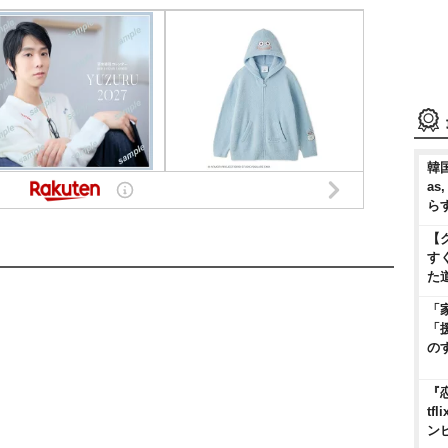
韓国
as
ら
【
す
た
「
「
の
『
t
ン