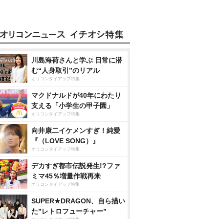
川島海荷さんと学ぶ 日常に潜
む“人身取引”のリアル
オリコンタイアップ特集
マクドナルドが40年にわたり
支える「小学生の甲子園」
オリコンタイアップ特集
向井康二イケメンすぎ！純愛
『（LOVE SONG）』
オリコンタイアップ特集
デカすぎ都市伝説発生!?ファ
ミマ45％増量作戦再来
オリコンタイアップ特集
SUPER★DRAGON、自ら描い
た”レトロフューチャー”