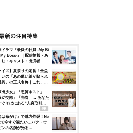
ドラマ『最愛の社員 -My Bi
, My Boss-』｜配信情報・あ
すじ・キャスト・出演者
クイズ】夏祭りの定番！金魚
くいの「あの薄い紙が貼られ
道具」の正式名称｜これ、…
家出少女」「悪質ホスト」
援助交際」「売春」… あなた
すぐそばにある“人身取引…
恋は命がけ』で魅力炸裂！Ne
flixで今すぐ観たい…パク・ウ
ビンの名演が光る…