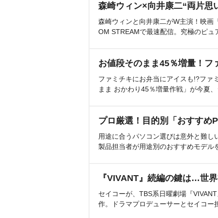
森崎ウィン×向井康二“両片思
森崎ウィンと向井康二がW主演！映画『（L
OM STREAMで最速配信。究極のピュ
お値段そのまま45％増量！フ
ファミチキにお弁当にアイスも!?ファ
まま おかわり45％増量作戦」が今夏
プロ厳選！目的別「おすすめP
用途に合うパソコン選びは意外と難し
製品担当者が用途別のおすすめモデル
『VIVANT』続編の鍵は…世
セイコーが、TBS系日曜劇場『VIVA
作。ドラマプロデューサーとセイコー