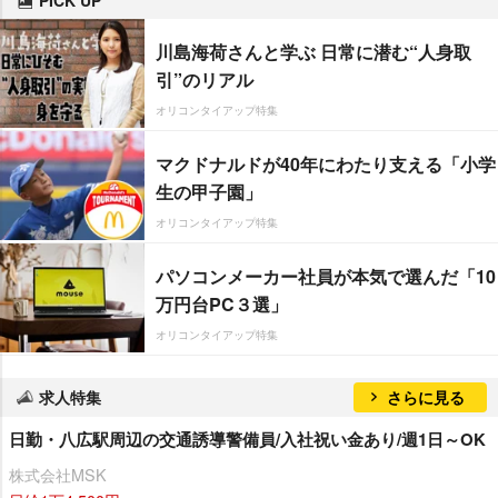
PICK UP
川島海荷さんと学ぶ 日常に潜む“人身取
引”のリアル
オリコンタイアップ特集
マクドナルドが40年にわたり支える「小学
生の甲子園」
オリコンタイアップ特集
パソコンメーカー社員が本気で選んだ「10
万円台PC３選」
オリコンタイアップ特集
求人特集
さらに見る
日勤・八広駅周辺の交通誘導警備員/入社祝い金あり/週1日～OK
株式会社MSK