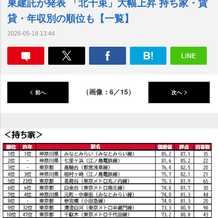
東建託が発表 「北千束」大幅上昇 持ち家・賃
貸・年収別の順位も【一覧】
2026-05-18 13:44
（画像：6／15）
前へ
次へ