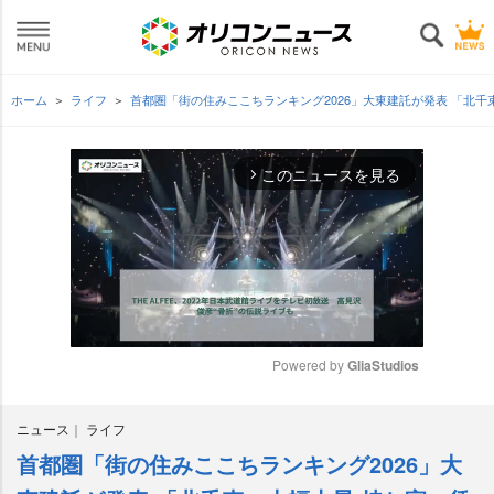
ホーム
ライフ
首都圏「街の住みここちランキング2026」大東建託が発表 「北
このニュースを見る
arrow_forward_ios
Powered by 
GliaStudios
M
ニュース
ライフ
u
t
首都圏「街の住みここちランキング2026」大
e