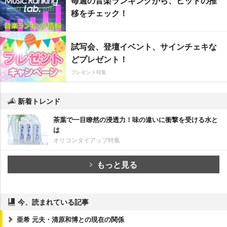
毎週の音楽ランキングから、ヒットの推
移をチェック！
試写会、登壇イベント、サインチェキな
どプレゼント！
プレゼント特集
新着トレンド
茶葉で一目瞭然の浸透力！味の違いに衝撃を受ける水と
は
オリコンタイアップ特集
もっと見る
今、読まれている記事
亜希 元夫・清原和博との現在の関係