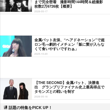
まで完全密着 撮影時間144時間＆総撮影
枚数2万6726枚【概要】
2026-05-17
金属バット友保、“ヘアドネーション”で超
ロン毛→劇的イメチェン「飯に髪が入らな
くて食いやすいですわぁ」
2025-10-20
【THE SECOND】金属バット、決勝進
出 グランプリファイナル史上最高得点で
タモンズとの戦いを制す
2026-05-16
話題の特集をPICK UP！