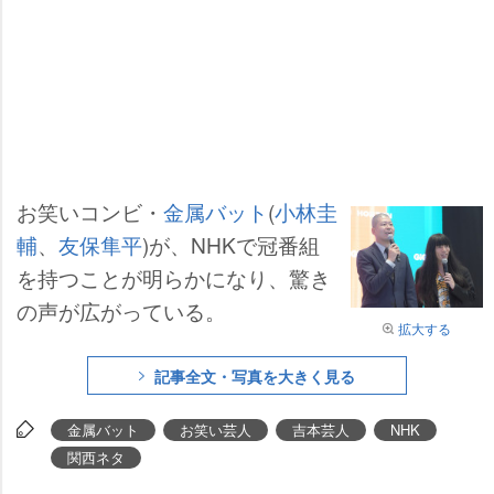
お笑いコンビ・
金属バット
(
小林圭
輔
、
友保隼平
)が、NHKで冠番組
を持つことが明らかになり、驚き
の声が広がっている。
拡大する
記事全文・写真を大きく見る
金属バット
お笑い芸人
吉本芸人
NHK
関西ネタ