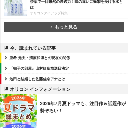
茶葉で一目瞭然の浸透力！味の違いに衝撃を受ける水と
は
オリコンタイアップ特集
もっと見る
今、読まれている記事
亜希 元夫・清原和博との現在の関係
『徹子の部屋』山村紅葉放送日決定
池田と結婚した佐藤佳奈アナとは…
オリコン インフォメーション
2026年7月夏ドラマも、注目作＆話題作が
勢ぞろい！