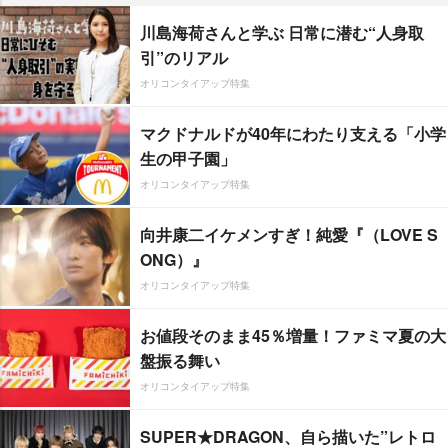
川島海荷さんと学ぶ 日常に潜む“人身取
引”のリアル
オリコンタイアップ特集
マクドナルドが40年にわたり支える「小学
生の甲子園」
オリコンタイアップ特集
向井康二イケメンすぎ！純愛『（LOVE S
ONG）』
オリコンタイアップ特集
お値段そのまま45％増量！ファミマ夏の大
盤振る舞い
オリコンタイアップ特集
SUPER★DRAGON、自ら描いた”レトロ