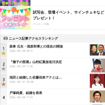
試写会、登壇イベント、サインチェキなど
プレゼント！
プレゼント特集
ニュース記事アクセスランキング
亜希 元夫・清原和博との現在の関係
1
2026-08-08 08:15
『徹子の部屋』山村紅葉放送日決定
2
2026-08-09 17:05
池田と結婚した佐藤佳奈アナとは…
3
2026-08-07 20:08
戸塚純貴、結婚を発表
4
2026-08-08 17:54