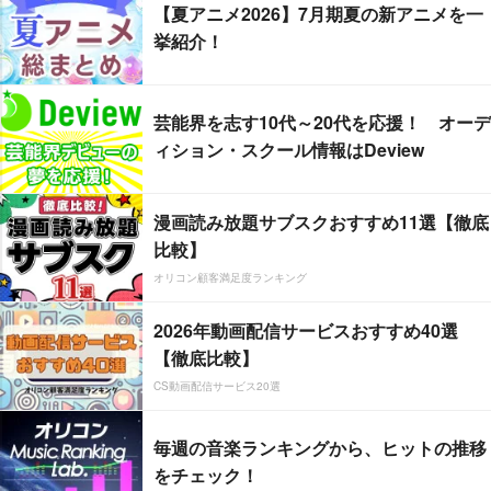
【夏アニメ2026】7月期夏の新アニメを一
挙紹介！
芸能界を志す10代～20代を応援！ オーデ
ィション・スクール情報はDeview
漫画読み放題サブスクおすすめ11選【徹底
比較】
オリコン顧客満足度ランキング
2026年動画配信サービスおすすめ40選
【徹底比較】
CS動画配信サービス20選
毎週の音楽ランキングから、ヒットの推移
をチェック！