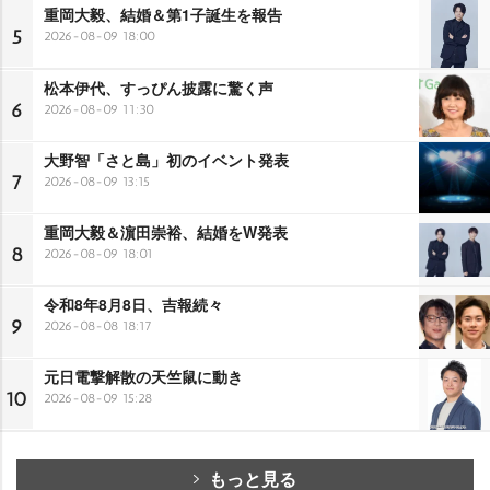
重岡大毅、結婚＆第1子誕生を報告
5
2026-08-09 18:00
松本伊代、すっぴん披露に驚く声
6
2026-08-09 11:30
大野智「さと島」初のイベント発表
7
2026-08-09 13:15
重岡大毅＆濵田崇裕、結婚をW発表
8
2026-08-09 18:01
令和8年8月8日、吉報続々
9
2026-08-08 18:17
元日電撃解散の天竺鼠に動き
10
2026-08-09 15:28
もっと見る