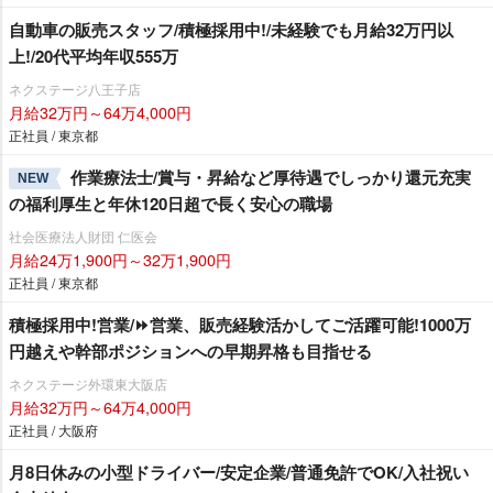
自動車の販売スタッフ/積極採用中!/未経験でも月給32万円以
上!/20代平均年収555万
ネクステージ八王子店
月給32万円～64万4,000円
正社員 / 東京都
作業療法士/賞与・昇給など厚待遇でしっかり還元充実
NEW
の福利厚生と年休120日超で長く安心の職場
社会医療法人財団 仁医会
月給24万1,900円～32万1,900円
正社員 / 東京都
積極採用中!営業/⏩️営業、販売経験活かしてご活躍可能!1000万
円越えや幹部ポジションへの早期昇格も目指せる
ネクステージ外環東大阪店
月給32万円～64万4,000円
正社員 / 大阪府
月8日休みの小型ドライバー/安定企業/普通免許でOK/入社祝い