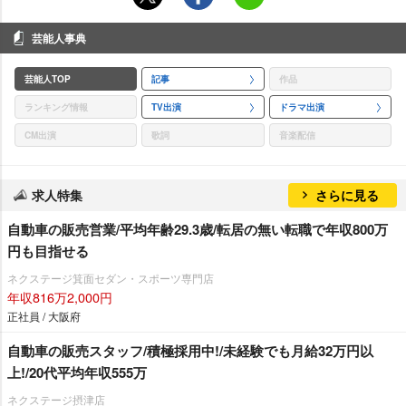
芸能人事典
芸能人TOP
記事
作品
ランキング情報
TV出演
ドラマ出演
CM出演
歌詞
音楽配信
求人特集
さらに見る
自動車の販売営業/平均年齢29.3歳/転居の無い転職で年収800万
円も目指せる
ネクステージ箕面セダン・スポーツ専門店
年収816万2,000円
正社員 / 大阪府
自動車の販売スタッフ/積極採用中!/未経験でも月給32万円以
上!/20代平均年収555万
ネクステージ摂津店