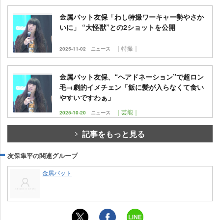
金属バット友保「わし特撮ワーキャー勢やさか
いに」 “大怪獣”との2ショットを公開
｜特撮｜
2025-11-02
ニュース
金属バット友保、“ヘアドネーション”で超ロン
毛→劇的イメチェン「飯に髪が入らなくて食い
すいですわぁ」
｜芸能｜
2025-10-20
ニュース
記事をもっと見る
友保隼平の関連グループ
金属バット