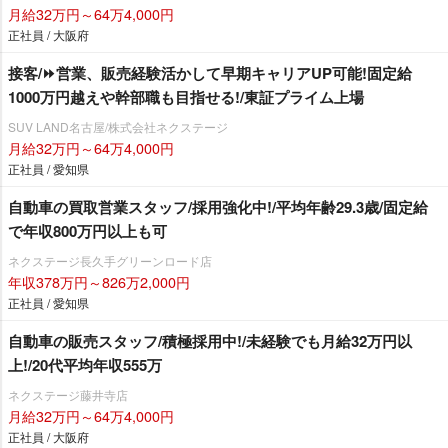
月給32万円～64万4,000円
正社員 / 大阪府
接客/⏩️営業、販売経験活かして早期キャリアUP可能!固定給
1000万円越えや幹部職も目指せる!/東証プライム上場
SUV LAND名古屋/株式会社ネクステージ
月給32万円～64万4,000円
正社員 / 愛知県
自動車の買取営業スタッフ/採用強化中!/平均年齢29.3歳/固定給
で年収800万円以上も可
ネクステージ⾧久手グリーンロード店
年収378万円～826万2,000円
正社員 / 愛知県
自動車の販売スタッフ/積極採用中!/未経験でも月給32万円以
上!/20代平均年収555万
ネクステージ藤井寺店
月給32万円～64万4,000円
正社員 / 大阪府