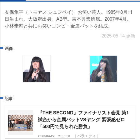
友保隼平（トモヤス シュンペイ） お笑い芸人。1985年8月11
日生まれ、大阪府出身。AB型。吉本興業所属。2007年4月、
小林圭輔と共にお笑いコンビ・金属バットを結成。
2025-05-14 更新
画像
記事
『THE SECOND』ファイナリスト会見 第1
試合から金属バットVSヤング 緊張感ゼロ
「500円で見られた勝負」
｜バラエティ｜
2026-04-27
ニュース