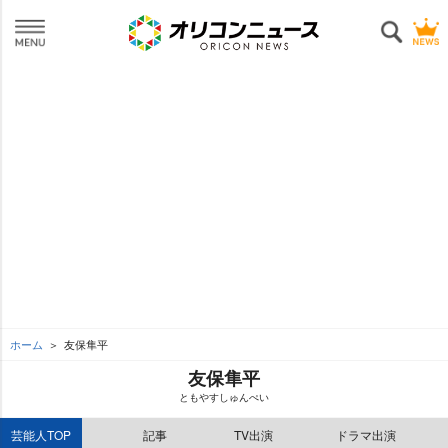
ホーム
友保隼平
友保隼平
ともやすしゅんぺい
芸能人TOP
記事
TV出演
ドラマ出演