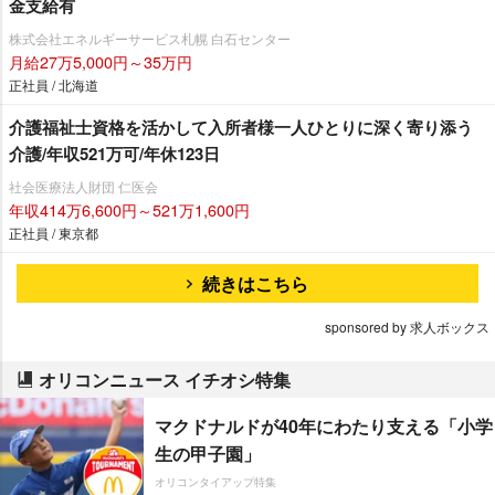
金支給有
株式会社エネルギーサービス札幌 白石センター
月給27万5,000円～35万円
正社員 / 北海道
介護福祉士資格を活かして入所者様一人ひとりに深く寄り添う
介護/年収521万可/年休123日
社会医療法人財団 仁医会
年収414万6,600円～521万1,600円
正社員 / 東京都
続きはこちら
sponsored by 求人ボックス
オリコンニュース イチオシ特集
マクドナルドが40年にわたり支える「小学
生の甲子園」
オリコンタイアップ特集