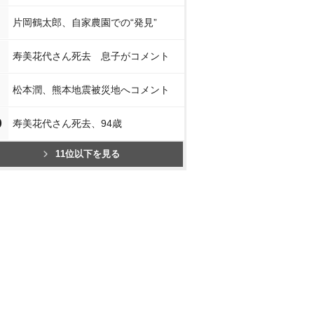
片岡鶴太郎、自家農園での“発見”
寿美花代さん死去 息子がコメント
松本潤、熊本地震被災地へコメント
0
寿美花代さん死去、94歳
11位以下を見る