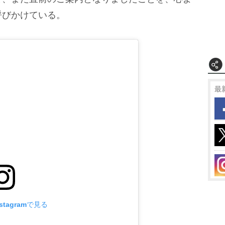
呼びかけている。
最
tagramで見る