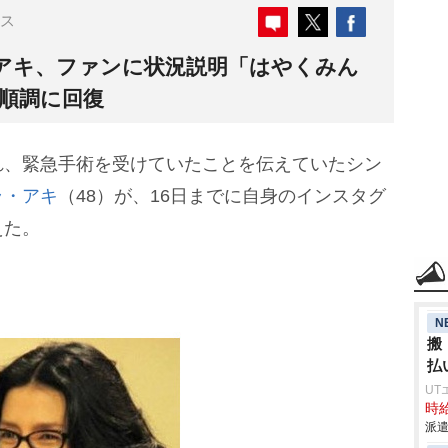
ス
アキ、ファンに状況説明「はやくみん
は順調に回復
、緊急手術を受けていたことを伝えていたシン
ラ・アキ
（48）が、16日までに自身のインスタグ
えた。
N
搬
払
UT
時給
派遣