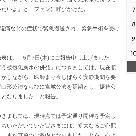
いたいよ」と、ファンに呼びかけた。
7
8
、腹痛などの症状で緊急搬送され、緊急手術を受け
9
1
は、「5月7日(木)にご報告申し上げました
伴う被包化胸水の併発」につきましては、現在順
しかしながら、医師より今しばらく安静期間を要
ず山形公演ならびに宮城公演を延期とし、振替公
ととなりました」と報告。
きましては、現時点では予定通り開催を予定し
待ちいただいていた皆さまには、多大なるご心配
と、また直前のご案内となりましたことを、心よ