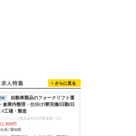
さらに見る
自動車製品のフォークリフト運
EW
・倉庫内整理・仕分け/寮完備/日勤/日
い/工場・製造
エージェント株式会社AGT東海第一CU
1,300円
社員 / 愛知県