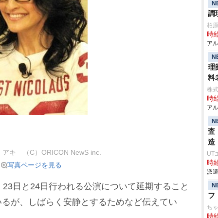
N
調
柏
時給
アル
N
理
料
株式
時給
アル
N
査
造
キ （C）ORICON NewS inc.
UT
時給
写真ページを見る
派遣
23日と24日行われる公演について延期すること
N
フ
いるが、しばらく安静とするためなど伝えてい
ち
時給