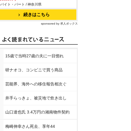
バイト・パート / 神奈川県
続きはこちら
sponsored by 求人ボックス
15歳で当時27歳の夫に一目惚れ
研ナオコ、コンビニで買う商品
芸能界、海外への移住報告相次ぐ
井手らっきょ、被災地で炊き出し
山口達也氏 3.4万円の湘南物件契約
梅崎伸幸さん死去、享年44