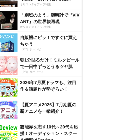
オリコンタイアップ特集
「別班のよう」腕時計で『VIV
ANT』の世界観再現
オリコンタイアップ特集
自販機にピッ！ですぐに買え
ちゃう
（PR）ジハンピ
朝1分貼るだけ！ミルクピール
で一日中ずっとうるツヤ肌
（PR）サボリーノ
2026年7月夏ドラマも、注目
作＆話題作が勢ぞろい！
【夏アニメ2026】7月期夏の
新アニメを一挙紹介！
芸能界を志す10代～20代を応
援！オーディション・スクー