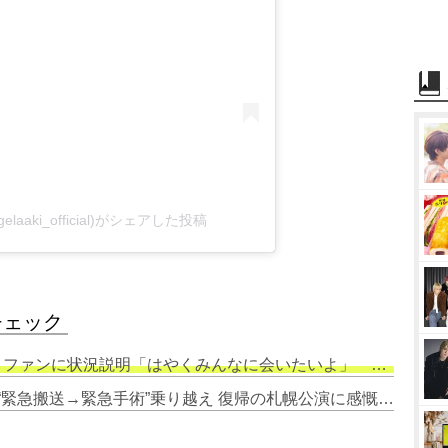
elaaki_official)がシェアした投稿
チェック
ァンに状況説明「はやくみんなに会いたいよ」 体調は順調に回復
2. アンジェラ・アキ、1ヶ月前の“緊急搬送→緊急手術”乗り越え 復帰の札幌公演に感慨「今夜は色んな瞬間に涙が…」