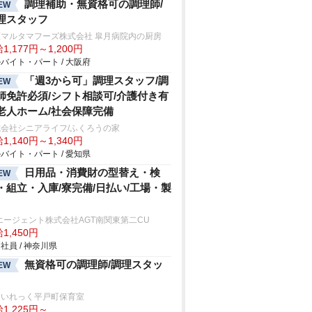
調理補助・無資格可の調理師/
EW
理スタッフ
原マルタマフーズ株式会社 皐月病院内の厨房
1,177円～1,200円
バイト・パート / 大阪府
「週3から可」調理スタッフ/調
EW
師免許必須/シフト相談可/介護付き有
老人ホーム/社会保障完備
会社シニアライフ/ふくろうの家
1,140円～1,340円
バイト・パート / 愛知県
日用品・消費財の型替え・検
EW
・組立・入庫/寮完備/日払い/工場・製
エージェント株式会社AGT南関東第二CU
1,450円
社員 / 神奈川県
無資格可の調理師/調理スタッ
EW
ゃいれっく平戸町保育室
1,225円～