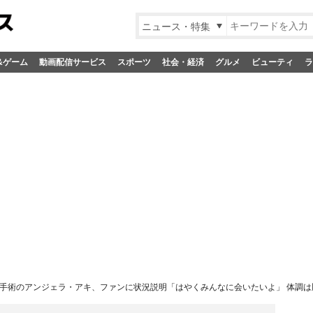
ニュース・特集
&ゲーム
動画配信サービス
スポーツ
社会・経済
グルメ
ビューティ
ラ
手術のアンジェラ・アキ、ファンに状況説明「はやくみんなに会いたいよ」 体調は