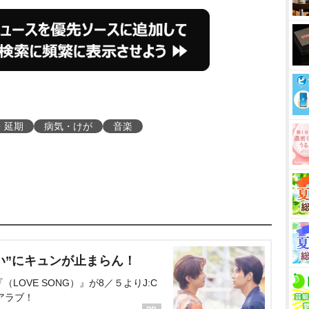
・延期
病気・けが
音楽
い”にキュンが止まらん！
OVE SONG）』が8／５よりJ:C
アラブ！