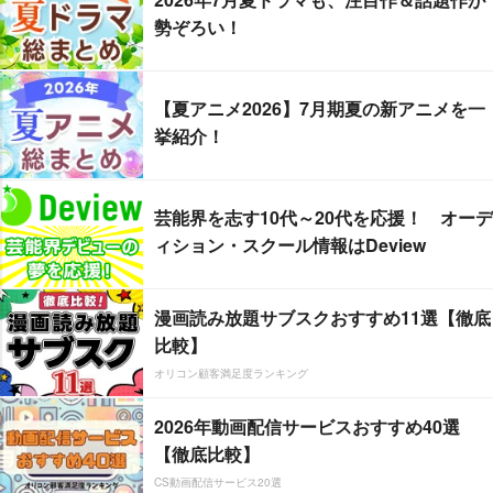
勢ぞろい！
【夏アニメ2026】7月期夏の新アニメを一
挙紹介！
芸能界を志す10代～20代を応援！ オーデ
ィション・スクール情報はDeview
漫画読み放題サブスクおすすめ11選【徹底
比較】
オリコン顧客満足度ランキング
2026年動画配信サービスおすすめ40選
【徹底比較】
CS動画配信サービス20選