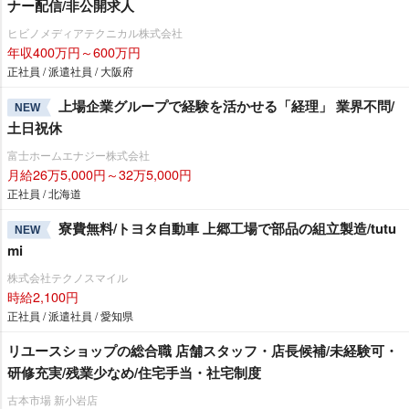
ナー配信/非公開求人
ヒビノメディアテクニカル株式会社
年収400万円～600万円
正社員 / 派遣社員 / 大阪府
上場企業グループで経験を活かせる「経理」 業界不問/
NEW
土日祝休
富士ホームエナジー株式会社
月給26万5,000円～32万5,000円
正社員 / 北海道
寮費無料/トヨタ自動車 上郷工場で部品の組立製造/tutu
NEW
mi
株式会社テクノスマイル
時給2,100円
正社員 / 派遣社員 / 愛知県
リユースショップの総合職 店舗スタッフ・店長候補/未経験可・
研修充実/残業少なめ/住宅手当・社宅制度
古本市場 新小岩店