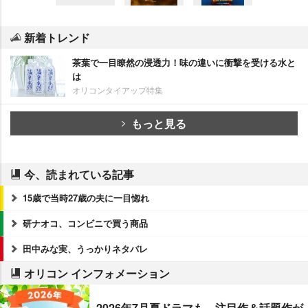
新着トレンド
茶葉で一目瞭然の浸透力！味の違いに衝撃を受ける水と
は
オリコンタイアップ特集
もっと見る
今、読まれている記事
15歳で当時27歳の夫に一目惚れ
研ナオコ、コンビニで買う商品
田中みな実、うっかりネタバレ
オリコン インフォメーション
2026年7月夏ドラマも、注目作＆話題作が