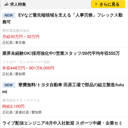
求人特集
さらに見る
EVなど最先端領域を支える「人事労務」フレックス勤
NEW
務可
東和電気株式会社
月給30万円～32万円
正社員 / 東京都
業界未経験OK!採用強化中!/営業スタッフ/20代平均年収555万
ジャガー・ランドローバー天白
年収448万円～901万6,000円
正社員 / 愛知県
寮費無料/トヨタ自動車 田原工場で部品の組立製造/tutu
NEW
mi
株式会社テクノスマイル
時給2,100円
正社員 / 派遣社員 / 愛知県
ライブ配信エンジニア/8月中入社歓迎 スポーツ中継・企業セミ