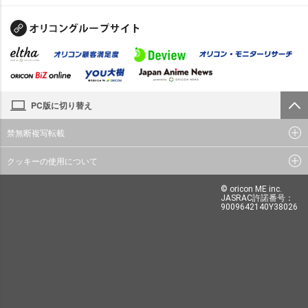
PC版に切り替え
禁無断複写転載
クッキーの使用について
© oricon ME inc.
JASRAC許諾番号：
9009642140Y38026