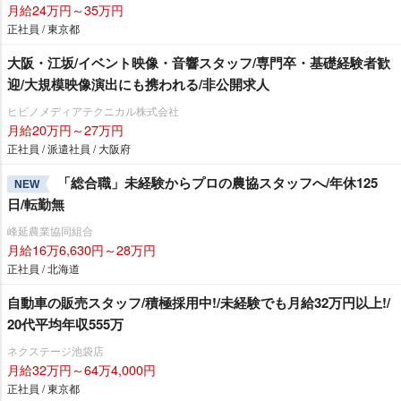
月給24万円～35万円
正社員 / 東京都
大阪・江坂/イベント映像・音響スタッフ/専門卒・基礎経験者歓
迎/大規模映像演出にも携われる/非公開求人
ヒビノメディアテクニカル株式会社
月給20万円～27万円
正社員 / 派遣社員 / 大阪府
「総合職」未経験からプロの農協スタッフへ/年休125
NEW
日/転勤無
峰延農業協同組合
月給16万6,630円～28万円
正社員 / 北海道
自動車の販売スタッフ/積極採用中!/未経験でも月給32万円以上!/
20代平均年収555万
ネクステージ池袋店
月給32万円～64万4,000円
正社員 / 東京都