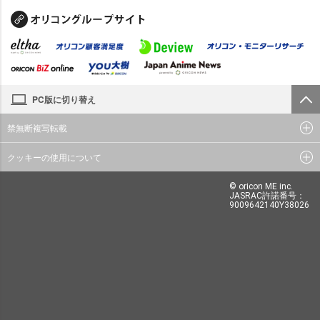
PC版に切り替え
禁無断複写転載
クッキーの使用について
© oricon ME inc.
JASRAC許諾番号：
9009642140Y38026