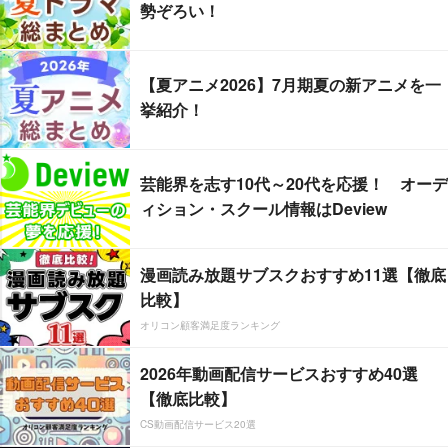
勢ぞろい！
【夏アニメ2026】7月期夏の新アニメを一
挙紹介！
芸能界を志す10代～20代を応援！ オーデ
ィション・スクール情報はDeview
漫画読み放題サブスクおすすめ11選【徹底
比較】
オリコン顧客満足度ランキング
2026年動画配信サービスおすすめ40選
【徹底比較】
CS動画配信サービス20選