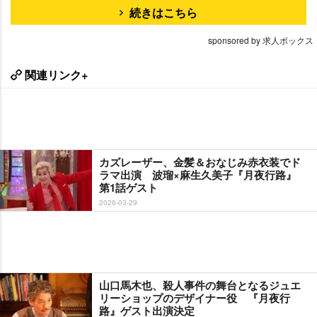
続きはこちら
sponsored by 求人ボックス
関連リンク+
カズレーザー、金髪＆おなじみ赤衣装でド
ラマ出演 波瑠×麻生久美子『月夜行路』
第1話ゲスト
2026-03-29
山口馬木也、殺人事件の舞台となるジュエ
リーショップのデザイナー役 『月夜行
路』ゲスト出演決定