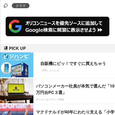
度”の高かった3つの作品につい
ドラマ
て、好評なポイントを回答者のコ
メントを交え紹介する。
PICK UP
自販機にピッ！ですぐに買えちゃう
（PR）ジハンピ
パソコンメーカー社員が本気で選んだ「10
万円台PC３選」
オリコンタイアップ特集
マクドナルドが40年にわたり支える「小学