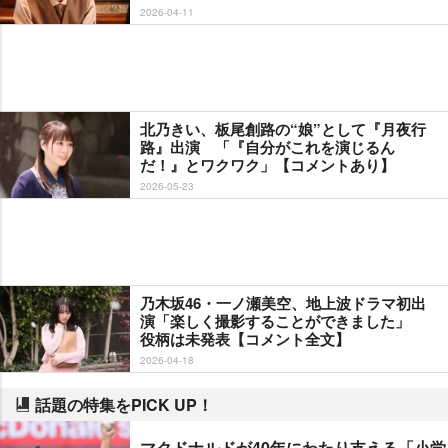
2026-04-11
北乃きい、板尾創路の“娘”として『月夜行
路』出演 「『自分がこれを演じるん
だ！』とワクワク」【コメントあり】
2026-05-23
乃木坂46・一ノ瀬美空、地上波ドラマ初出
演「楽しく撮影することができました」
役柄は未発表【コメント全文】
2026-04-18
話題の特集をPICK UP！
マクドナルドが40年にわたり支える「小学