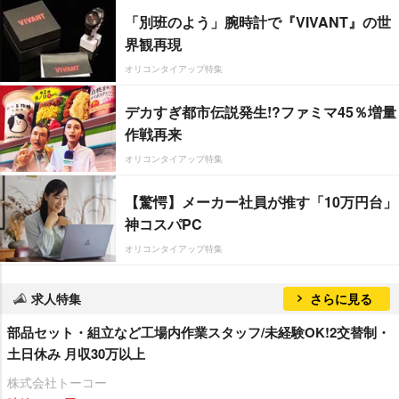
「別班のよう」腕時計で『VIVANT』の世
界観再現
オリコンタイアップ特集
デカすぎ都市伝説発生!?ファミマ45％増量
作戦再来
オリコンタイアップ特集
【驚愕】メーカー社員が推す「10万円台」
神コスパPC
オリコンタイアップ特集
求人特集
さらに見る
部品セット・組立など工場内作業スタッフ/未経験OK!2交替制・
土日休み 月収30万以上
株式会社トーコー