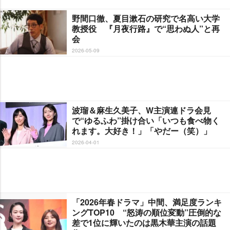
野間口徹、夏目漱石の研究で名高い大学
教授役 『月夜行路』で“思わぬ人”と再
会
2026-05-09
波瑠＆麻生久美子、W主演連ドラ会見
で“ゆるふわ”掛け合い「いつも食べ物く
れます。大好き！」「やだー（笑）」
2026-04-01
「2026年春ドラマ」中間、満足度ランキ
ングTOP10 “怒涛の順位変動”圧倒的な
差で1位に輝いたのは黒木華主演の話題