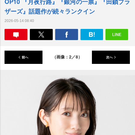
OP10 『月夜行路』『銀河の一票』『田鎖ブラ
ザーズ』話題作が続々ランクイン
2026-05-14 08:40
（画像：2／8）
前へ
次へ