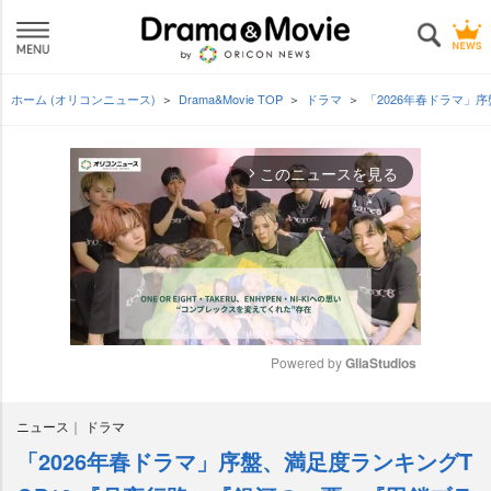
ホーム (オリコンニュース)
Drama&Movie TOP
ドラマ
「2026年春ドラマ」
このニュースを見る
arrow_forward_ios
Powered by 
GliaStudios
M
ニュース
ドラマ
u
t
「2026年春ドラマ」序盤、満足度ランキングT
e