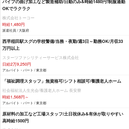
パイプの曲げ加工など製造補助/日勤のみ&時給1480円!制服通勤
OKでラクラク
株式会社トーコー
時給1,480円
派遣社員 / 大阪府
西早稲田駅スグの学校警備/当務・夜勤/週3日～勤務OK/月収33
万円以上
スターツファシリティーサービス株式会社
日給2万9,250円
アルバイト・パート / 東京都
「福祉調理スタッフ」無資格可/シフト相談可/養護老人ホーム
社会福祉法人生光会/養護老人ホーム 長安寮
時給1,568円～
アルバイト・パート / 東京都
原材料の加工など工場スタッフ/土日祝休み&有休が取りやすい
高時給1500円