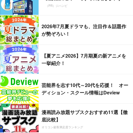
（PR）ジハンピ
2026年7月夏ドラマも、注目作＆話題作
が勢ぞろい！
【夏アニメ2026】7月期夏の新アニメを
一挙紹介！
芸能界を志す10代～20代を応援！ オー
ディション・スクール情報はDeview
漫画読み放題サブスクおすすめ11選【徹
底比較】
オリコン顧客満足度ランキング