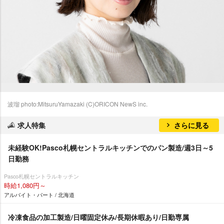
波瑠 photo:MitsuruYamazaki (C)ORICON NewS inc.
求人特集
さらに見る
未経験OK!Pasco札幌セントラルキッチンでのパン製造/週3日～5
日勤務
Pasco札幌セントラルキッチン
時給1,080円～
アルバイト・パート / 北海道
冷凍食品の加工製造/日曜固定休み/長期休暇あり/日勤専属