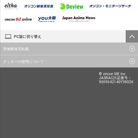
PC版に切り替え
禁無断複写転載
クッキーの使用について
© oricon ME inc.
JASRAC許諾番号：
9009642140Y38026