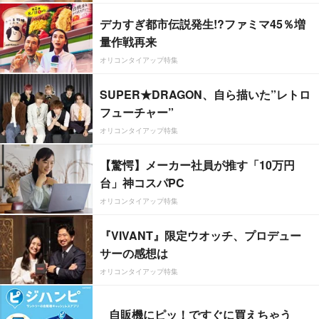
デカすぎ都市伝説発生!?ファミマ45％増
量作戦再来
オリコンタイアップ特集
SUPER★DRAGON、自ら描いた”レトロ
フューチャー”
オリコンタイアップ特集
【驚愕】メーカー社員が推す「10万円
台」神コスパPC
オリコンタイアップ特集
『VIVANT』限定ウオッチ、プロデュー
サーの感想は
オリコンタイアップ特集
自販機にピッ！ですぐに買えちゃう