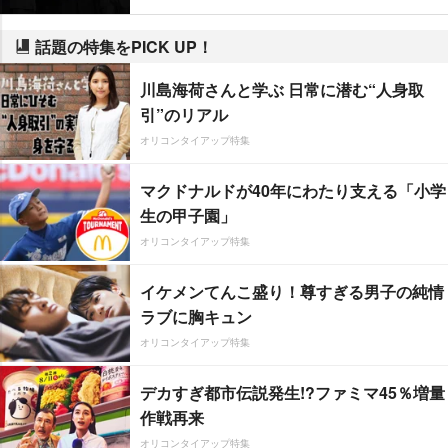
話題の特集をPICK UP！
川島海荷さんと学ぶ 日常に潜む“人身取
引”のリアル
オリコンタイアップ特集
マクドナルドが40年にわたり支える「小学
生の甲子園」
オリコンタイアップ特集
イケメンてんこ盛り！尊すぎる男子の純情
ラブに胸キュン
オリコンタイアップ特集
デカすぎ都市伝説発生!?ファミマ45％増量
作戦再来
オリコンタイアップ特集