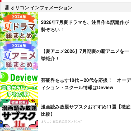
オリコン インフォメーション
2026年7月夏ドラマも、注目作＆話題作が
勢ぞろい！
【夏アニメ2026】7月期夏の新アニメを一
挙紹介！
芸能界を志す10代～20代を応援！ オーデ
ィション・スクール情報はDeview
漫画読み放題サブスクおすすめ11選【徹底
比較】
オリコン顧客満足度ランキング