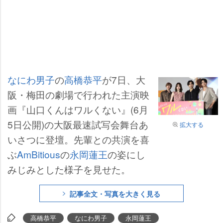
なにわ男子
の
高橋恭平
が7日、大
阪・梅田の劇場で行われた主演映
画『山口くんはワルくない』(6月
5日公開)の大阪最速試写会舞台あ
拡大する
いさつに登壇。先輩との共演を喜
ぶ
AmBitious
の
永岡蓮王
の姿にし
みじみとした様子を見せた。
記事全文・写真を大きく見る
高橋恭平
なにわ男子
永岡蓮王