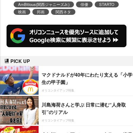
AmBitious(関西ジャニーズJr.)
俳優
STARTO
映画
邦画
関西ネタ
PICK UP
マクドナルドが40年にわたり支える「小学
生の甲子園」
オリコンタイアップ特集
川島海荷さんと学ぶ 日常に潜む“人身取
引”のリアル
オリコンタイアップ特集