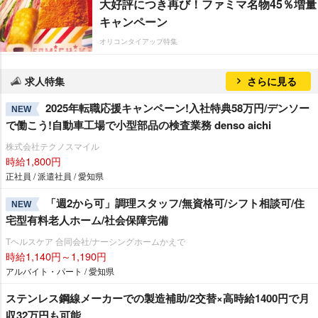
大好評につき再び！ファミマ名物45％増量
キャンペーン
オリコンタイアップ特集
求人特集
さらに見る
2025年転職応援キャンペーン!入社特典58万円/デンソー
NEW
で働こう!自動車工場で小型部品の検査業務 denso aichi
株式会社テクノスマイル
時給1,800円
正社員 / 派遣社員 / 愛知県
「週2から可」調理スタッフ/無資格可/シフト相談可/住
NEW
宅型有料老人ホーム/社会保障完備
Tヘルスケア 合同会社/ナーシングホームかえで
時給1,140円～1,190円
アルバイト・パート / 愛知県
ステンレス鋼線メーカーでの製造補助/2交替×高時給1400円で月
収32万円も可能