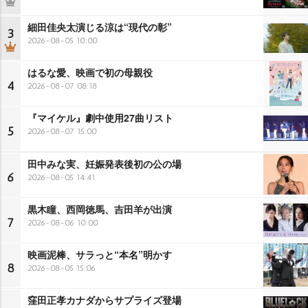
細田佳央太演じる涼は“現代の彰”
3
2026-08-05 10:00
はるな愛、映画で初の母親役
4
2026-08-07 08:18
『マイケル』劇中使用27曲リスト
5
2026-08-07 15:00
田中みな実、妊娠発表後初の公の場
6
2026-08-05 14:41
黒木瞳、西岡徳馬、吉田羊が出演
7
2026-08-06 10:00
映画泥棒、サラっと“本名”明かす
8
2026-08-05 15:06
窪田正孝カナダからサプライズ登場