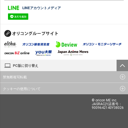
LINEアカウントメディア
PC版に切り替え
禁無断複写転載
クッキーの使用について
© oricon ME inc.
JASRAC許諾番号：
9009642140Y38026