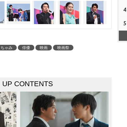
4
5
うちゃみ
俳優
映画
映画祭
K UP CONTENTS