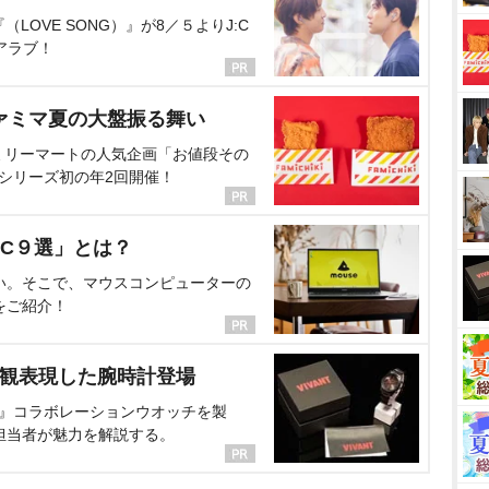
OVE SONG）』が8／５よりJ:C
アラブ！
ァミマ夏の大盤振る舞い
ミリーマートの人気企画「お値段その
、シリーズ初の年2回開催！
C９選」とは？
い。そこで、マウスコンピューターの
をご紹介！
界観表現した腕時計登場
NT』コラボレーションウオッチを製
担当者が魅力を解説する。