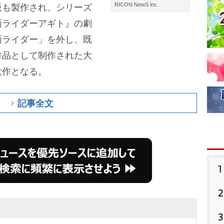
RICON NewS inc.
版も製作され、シリーズ
面ライダーアギト』の劇
面ライダー」を外し、既
作品として制作された大
大作となる。
記事全文
1
2
3