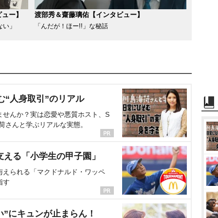
ビュー】
渡部秀＆齋藤璃佑【インタビュー】
ない」
「んだが！ほー!!」な秘話
む“人身取引”のリアル
ませんか？実は恋愛や悪質ホスト、S
海荷さんと学ぶリアルな実態。
支える「小学生の甲子園」
与えられる「マクドナルド・ワッペ
指す
い”にキュンが止まらん！