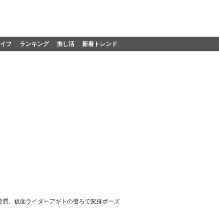
イフ
ランキング
推し活
新着トレンド
 要潤、仮面ライダーアギトの後ろで変身ポーズ