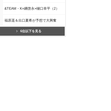
&TEAM・K×綱啓永×樋口幸平（2）
福原遥＆出口夏希が予想で大興奮
6位以下を見る