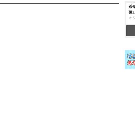
茶
違
オ