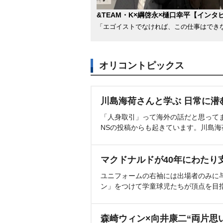
&TEAM・K×綱啓永×樋口幸平【インタ
「エゴイストでなければ、この仕事はでき
オリコントピックス
川島海荷さんと学ぶ 日常に潜
「人身取引」って海外の話だと思って
NSの投稿からも起きています。川島
マクドナルドが40年にわたり
ユニフォームの右袖には出場者のみに
ン」をつけて学童球児たちが頂点を目
森崎ウィン×向井康二“両片思