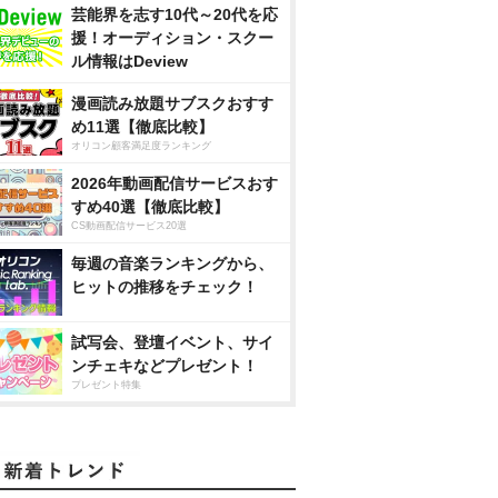
芸能界を志す10代～20代を応
援！オーディション・スクー
ル情報はDeview
漫画読み放題サブスクおすす
め11選【徹底比較】
オリコン顧客満足度ランキング
2026年動画配信サービスおす
すめ40選【徹底比較】
CS動画配信サービス20選
毎週の音楽ランキングから、
ヒットの推移をチェック！
試写会、登壇イベント、サイ
ンチェキなどプレゼント！
プレゼント特集