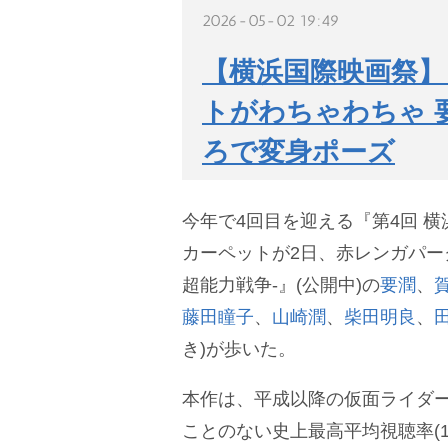
2026-05-02 19:49
【横浜国際映画祭】
トがわちゃわちゃ 
ろで変身ポーズ
今年で4回目を迎える『第4回 
カーペットが2日、赤レンガパー
超能力戦争-』(公開中)の
要潤
、
藤田瞳子
、
山崎潤
、
柴田明良
、
き)が歩いた。
本作は、平成以降の仮面ライダ
ことのない史上最高平均視聴率(1