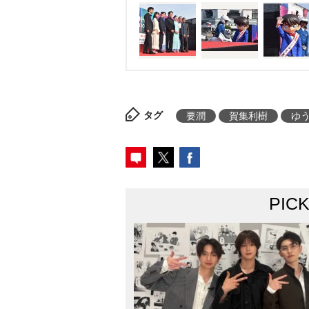
タグ
要潤
賀集利樹
ゆ
PIC