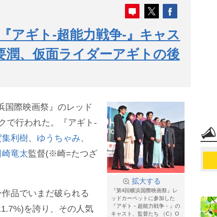
『アギト-超能力戦争-』キャス
要潤、仮面ライダーアギトの後
横浜国際映画祭』のレッド
クで行われた。『アギト-
賀集利樹
、
ゆうちゃみ
、
田崎竜太
監督(※崎=たつざ
拡大する
『第4回横浜国際映画祭』レ
ー作品でいまだ破られる
ッドカーペットに参加した
『アギト－超能力戦争－』の
1.7%)を誇り、その人気
キャスト、監督たち （C）O