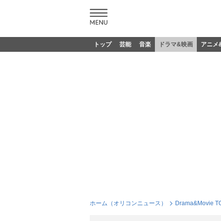
トップ
芸能
音楽
ドラマ&映画
アニメ
ホーム（オリコンニュース）
Drama&Movie T