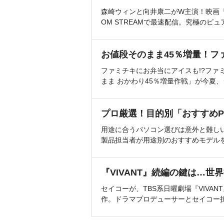
森崎ウィンと向井康二がW主演！映画『（L
OM STREAMで最速配信。究極のピュ
お値段そのまま45％増量！フ
ファミチキにお弁当にアイスも!?ファ
まま おかわり45％増量作戦」が今夏
プロ厳選！目的別「おすすめP
用途に合うパソコン選びは意外と難し
製品担当者が用途別のおすすめモデル
『VIVANT』続編の鍵は…世
セイコーが、TBS系日曜劇場『VIVA
作。ドラマプロデューサーとセイコー