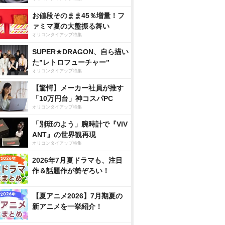
お値段そのまま45％増量！フ
ァミマ夏の大盤振る舞い
オリコンタイアップ特集
SUPER★DRAGON、自ら描い
た”レトロフューチャー”
オリコンタイアップ特集
【驚愕】メーカー社員が推す
「10万円台」神コスパPC
オリコンタイアップ特集
「別班のよう」腕時計で『VIV
ANT』の世界観再現
オリコンタイアップ特集
2026年7月夏ドラマも、注目
作＆話題作が勢ぞろい！
【夏アニメ2026】7月期夏の
新アニメを一挙紹介！