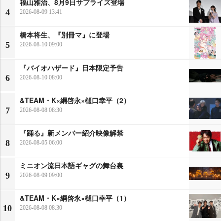
福山雅治、8月9日サプライズ登場
4
2026-08-09 13:41
橋本将生、『別冊マ』に登場
5
2026-08-10 09:00
『バイオハザード』日本限定予告
6
2026-08-10 08:00
&TEAM・K×綱啓永×樋口幸平（2）
7
2026-08-08 08:30
『踊る』新メンバー紹介映像解禁
8
2026-08-05 06:00
ミニオン流日本語ギャグの舞台裏
9
2026-08-09 09:00
&TEAM・K×綱啓永×樋口幸平（1）
10
2026-08-08 08:30