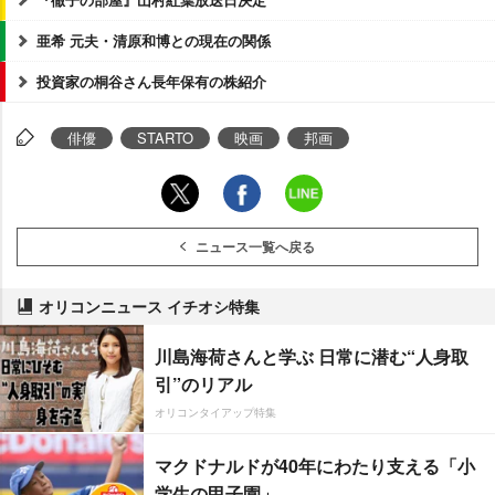
亜希 元夫・清原和博との現在の関係
投資家の桐谷さん長年保有の株紹介
俳優
STARTO
映画
邦画
ニュース一覧へ戻る
オリコンニュース イチオシ特集
川島海荷さんと学ぶ 日常に潜む“人身取
引”のリアル
オリコンタイアップ特集
マクドナルドが40年にわたり支える「小
学生の甲子園」