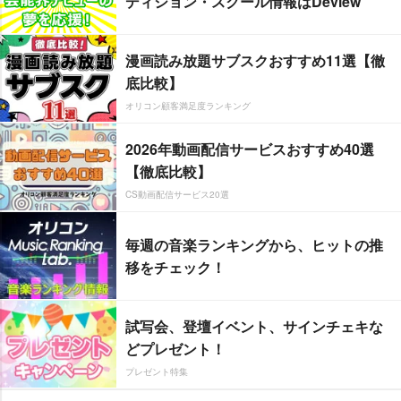
ディション・スクール情報はDeview
漫画読み放題サブスクおすすめ11選【徹
底比較】
オリコン顧客満足度ランキング
2026年動画配信サービスおすすめ40選
【徹底比較】
CS動画配信サービス20選
毎週の音楽ランキングから、ヒットの推
移をチェック！
試写会、登壇イベント、サインチェキな
どプレゼント！
プレゼント特集