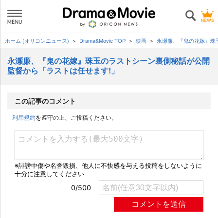
ホーム (オリコンニュース)
Drama&Movie TOP
映画
永瀬廉、『鬼の花嫁』珠
永瀬廉、『鬼の花嫁』珠玉のラストシーン裏側秘話が公開
監督から「ラストは任せます!」
この記事のコメント
利用規約
を遵守の上、ご投稿ください。