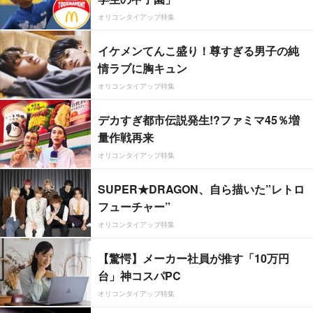
オリコンタイアップ特集
イケメンてんこ盛り！尊すぎる男子の純
情ラブに胸キュン
オリコンタイアップ特集
デカすぎ都市伝説発生!?ファミマ45％増
量作戦再来
オリコンタイアップ特集
SUPER★DRAGON、自ら描いた”レトロ
フューチャー”
オリコンタイアップ特集
【驚愕】メーカー社員が推す「10万円
台」神コスパPC
オリコンタイアップ特集