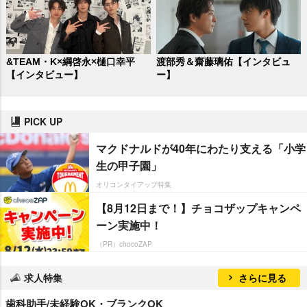
&TEAM・K×綱啓永×樋口幸平
渡部秀＆齋藤璃佑【インタビュ
【インタビュー】
ー】
PICK UP
マクドナルドが40年にわたり支える「小学
生の甲子園」
オリコンタイアップ特集
【8月12日まで！】チョコザップキャンペ
ーン実施中！
（PR）chocoZAP
求人特集
さらに見る
歯科助手/未経験OK・ブランクOK