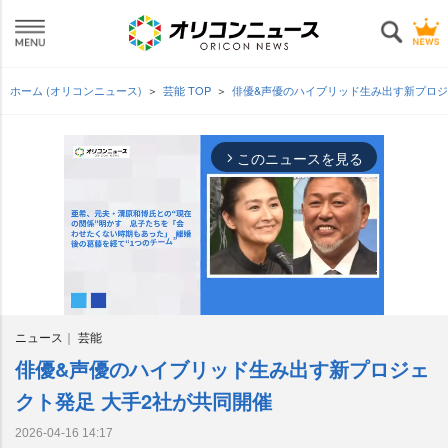
ホーム (オリコンニュース)
芸能 TOP
俳優&声優のハイブリッド生み出す新プロジ
このニュースを見る
arrow_forward_ios
ニュース
芸能
俳優&声優のハイブリッド生み出す新プロジェ
M
u
クト発足 大手2社が共同開催
t
e
2026-04-16 14:17