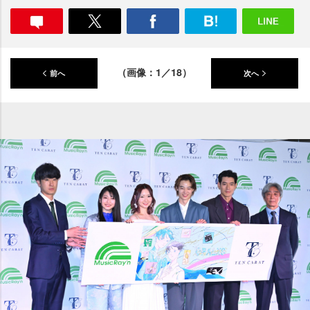
（画像：1／18）
前へ
次へ