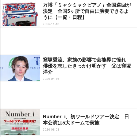
万博「ミャクミャクピアノ」全国巡回が
決定 全国5ヶ所で自由に演奏できるよ
うに【一覧・日程】
2025-11-13
窪塚愛流、家族の影響で芸能界に憧れ
俳優を志したきっかけ明かす 父は窪塚
洋介
2026-04-16
Number_i、初ワールドツアー決定 日
本公演は5大ドームで実施
2026-08-03