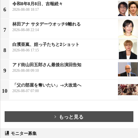
令和8年8月8日、吉報続々
6
2026-08-08 18:17
林田アナ サタデーウオッチ9離れる
7
2026-08-08 22:14
白濱亜嵐、姪っ子たちと2ショット
8
2026-08-06 17:15
アド街山田五郎さん最後出演回告知
9
2026-08-08 09:10
「父の部屋を奪いたい」→大改造へ
10
2026-08-07 07:00
もっと見る
モニター募集