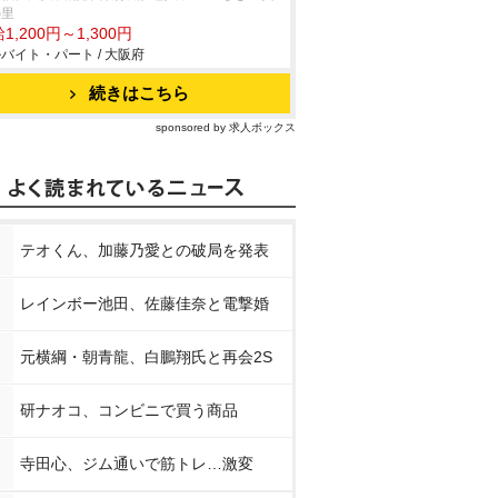
の里
1,200円～1,300円
バイト・パート / 大阪府
続きはこちら
sponsored by 求人ボックス
テオくん、加藤乃愛との破局を発表
レインボー池田、佐藤佳奈と電撃婚
元横綱・朝青龍、白鵬翔氏と再会2S
研ナオコ、コンビニで買う商品
寺田心、ジム通いで筋トレ…激変