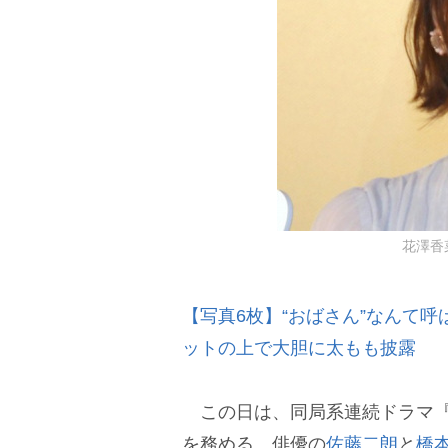
花澤香菜 
【写真6枚】“おばさん”なんて
ットの上で大胆に太もも披露
この日は、同局系連続ドラマ『
を務める、俳優の
佐藤二朗
と
橋