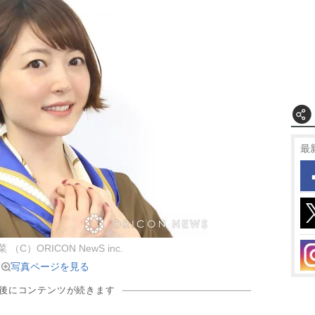
最
（C）ORICON NewS inc.
写真ページを見る
の後にコンテンツが続きます