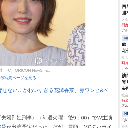
西
週
ス
日給
アル
N
給
老
社会
時給
アル
（C）ORICON NewS inc.
訪
写真ページを見る
寄
&
呼ばせない…かわいすぎる花澤香菜、赤ワンピ&ベ
社会
時給
アル
N
夫婦別姓刑事』（毎週火曜 後9：00）でW主演
可
本愛
が出演予定だった。だが、冒頭、MCのハライ
社会