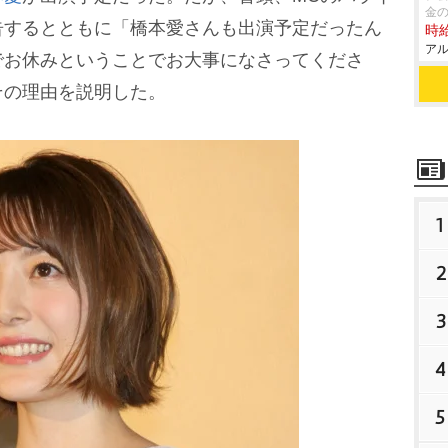
金
告するとともに「橋本愛さんも出演予定だったん
時給
アル
でお休みということでお大事になさってくださ
その理由を説明した。
1
2
3
4
5