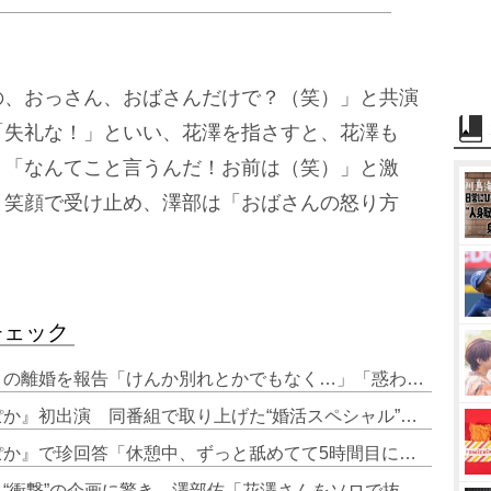
、おっさん、おばさんだけで？（笑）」と共演
「失礼な！」といい、花澤を指さすと、花澤も
り「なんてこと言うんだ！お前は（笑）」と激
と笑顔で受け止め、澤部は「おばさんの怒り方
チェック
1. 花澤香菜、ラジオで小野賢章との離婚を報告「けんか別れとかでもなく…」「惑わされないでほしい」
2. 花澤香菜、離婚発表後『ぽかぽか』初出演 同番組で取り上げた“婚活スペシャル”は「すっごい他人事じゃない感じで…（笑）」
3. 離婚発表の花澤香菜、『ぽかぽか』で珍回答「休憩中、ずっと舐めてて5時間目に食べるっていう…」 澤部佑「楽しそうです、花澤さん」
4. 花澤香菜、来週の『ぽかぽか』“衝撃”の企画に驚き 澤部佑「花澤さんをソロで抜かないでください」