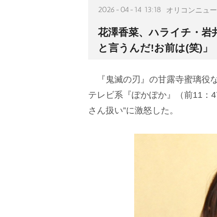
2026-04-14 13:18
オリコンニュー
花澤香菜、ハライチ・岩
と言うんだ!お前は(笑)」
『鬼滅の刃』の甘露寺蜜璃役な
テレビ系『ぽかぽか』（前11：4
さん扱い”に激怒した。