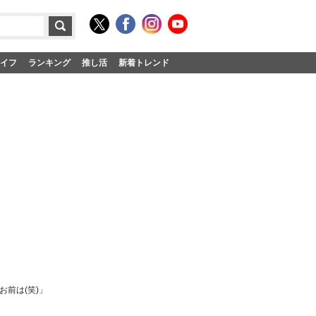
イフ
ランキング
推し活
新着トレンド
お前は(笑)」