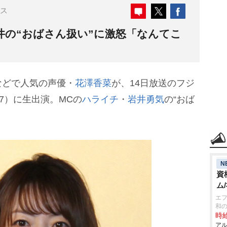
ス
井の“おばさん扱い”に激怒「なんてこ
どで人気の声優・
花澤香菜
が、14日放送のフジ
7）に生出演。MCの
ハライチ
・
井勇気
の“おば
N
資
ム
エフ
和
時給
アル