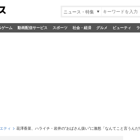
ニュース・特集
&ゲーム
動画配信サービス
スポーツ
社会・経済
グルメ
ビューティ
ラ
エティ
花澤香菜、ハライチ・岩井の“おばさん扱い”に激怒「なんてこと言うんだ!