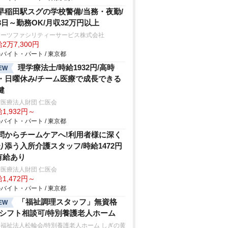
早稲田駅スグの学校警備/当務・夜勤/
3日～勤務OK/月収32万円以上
ターツファシリティーサービス株式会社
2万7,300円
バイト・パート / 東京都
理学療法士/時給1932円/高時
EW
・日曜休み/チーム医療で成長できる
健
医療法人財団 仁医会
1,932円～
バイト・パート / 東京都
問からチームケアへ!利用者様に深く
り添う入所介護スタッフ/時給1472円
有給あり
医療法人財団 仁医会
1,472円～
バイト・パート / 東京都
「福祉調理スタッフ」無資格
EW
/シフト相談可/特別養護老人ホーム
福祉法人松輪会/特別養護老人ホーム しぎの黄