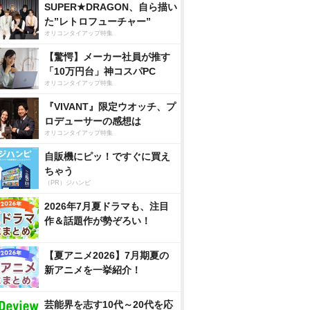
SUPER★DRAGON、自ら描い
た”レトロフューチャー”
オリコンタイアップ特集
【驚愕】メーカー社員が推す
「10万円台」神コスパPC
オリコンタイアップ特集
『VIVANT』限定ウオッチ、プ
ロデューサーの感想は
オリコンタイアップ特集
自販機にピッ！ですぐに買え
ちゃう
（PR）ジハンピ
2026年7月夏ドラマも、注目
作＆話題作が勢ぞろい！
【夏アニメ2026】7月期夏の
新アニメを一挙紹介！
芸能界を志す10代～20代を応