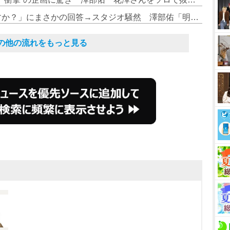
5. 花澤香菜、「誰が好きなんですか？」にまさかの回答→スタジオ騒然 澤部佑「明日がよかったんだ…」「ごめんな」
その他の流れをもっと見る