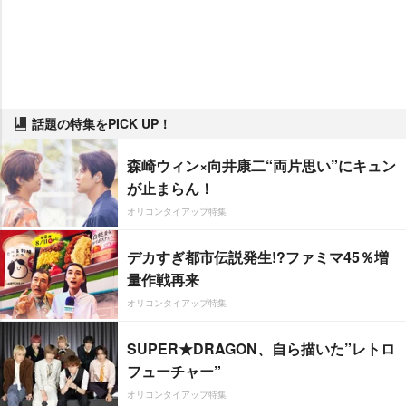
話題の特集をPICK UP！
森崎ウィン×向井康二“両片思い”にキュン
が止まらん！
オリコンタイアップ特集
デカすぎ都市伝説発生!?ファミマ45％増
量作戦再来
オリコンタイアップ特集
SUPER★DRAGON、自ら描いた”レトロ
フューチャー”
オリコンタイアップ特集