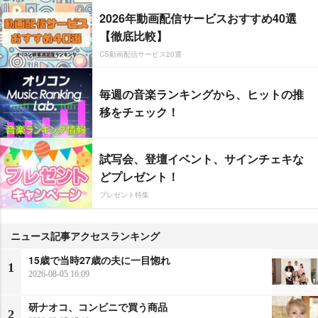
2026年動画配信サービスおすすめ40選
【徹底比較】
CS動画配信サービス20選
毎週の音楽ランキングから、ヒットの推
移をチェック！
試写会、登壇イベント、サインチェキな
どプレゼント！
プレゼント特集
ニュース記事アクセスランキング
15歳で当時27歳の夫に一目惚れ
1
2026-08-05 16:09
研ナオコ、コンビニで買う商品
2