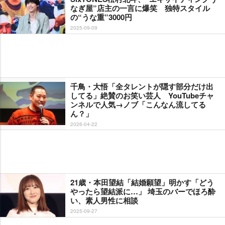
なぎ屋”店主の一言に爆笑 独特スタイル
の“うな重”3000円
2025-09-09
千鳥・大悟「全タレントが隠す部分だけ出
してる」絶賛のお笑い芸人 YouTubeチャ
ンネルで人気→ノブ「こんなん流してる
ん？」
2026-04-22
21歳・本田望結「結婚願望」明かす「どう
ったら望結派に…」 埼玉のバーでほろ酔
い、素人男性に相談
2025-09-27