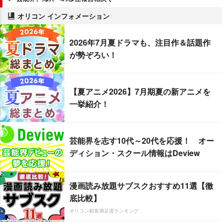
オリコン インフォメーション
2026年7月夏ドラマも、注目作＆話題作
が勢ぞろい！
【夏アニメ2026】7月期夏の新アニメを
一挙紹介！
芸能界を志す10代～20代を応援！ オー
ディション・スクール情報はDeview
漫画読み放題サブスクおすすめ11選【徹
底比較】
オリコン顧客満足度ランキング