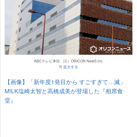
ABCテレビ本社 （C）ORICON NewS inc.
拡大する
【画像】「新年度1発目から すごすぎて…滅」
M!LK塩崎太智と高橋成美が登場した『相席食
堂』