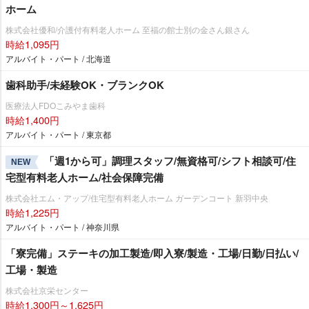
ホーム
株式会社優和/介護付有料老人ホーム 至福の館士別の金さん銀さん
時給1,095円
アルバイト・パート / 北海道
歯科助手/未経験OK・ブランクOK
医療法人FDOこみやま歯科
時給1,400円
アルバイト・パート / 東京都
「週1から可」調理スタッフ/無資格可/シフト相談可/住
NEW
宅型有料老人ホーム/社会保障完備
株式会社エム・アップ/住宅型有料老人ホーム ガーデンコート 新羽中央
時給1,225円
アルバイト・パート / 神奈川県
「寮完備」ステーキの加工製造/即入寮/製造・工場/日勤/日払い/
工場・製造
株式会社京栄センター
時給1,300円～1,625円