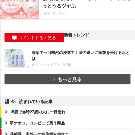
っとうるツヤ肌
（PR）サボリーノ
新着トレンド
コメントする・見る
茶葉で一目瞭然の浸透力！味の違いに衝撃を受ける水と
は
オリコンタイアップ特集
もっと見る
今、読まれている記事
15歳で当時27歳の夫に一目惚れ
研ナオコ、コンビニで買う商品
芸能界、海外への移住報告相次ぐ