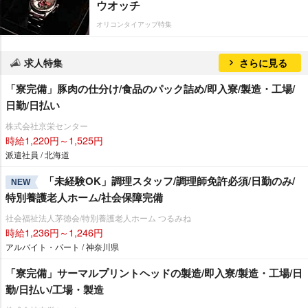
ウオッチ
オリコンタイアップ特集
求人特集
さらに見る
「寮完備」豚肉の仕分け/食品のパック詰め/即入寮/製造・工場/
日勤/日払い
株式会社京栄センター
時給1,220円～1,525円
派遣社員 / 北海道
「未経験OK」調理スタッフ/調理師免許必須/日勤のみ/
NEW
特別養護老人ホーム/社会保障完備
社会福祉法人茅徳会/特別養護老人ホーム つるみね
時給1,236円～1,246円
アルバイト・パート / 神奈川県
「寮完備」サーマルプリントヘッドの製造/即入寮/製造・工場/日
勤/日払い/工場・製造