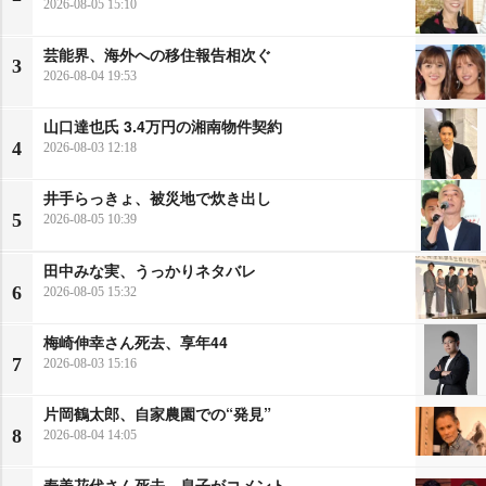
2026-08-05 15:10
芸能界、海外への移住報告相次ぐ
3
2026-08-04 19:53
山口達也氏 3.4万円の湘南物件契約
4
2026-08-03 12:18
井手らっきょ、被災地で炊き出し
5
2026-08-05 10:39
田中みな実、うっかりネタバレ
6
2026-08-05 15:32
梅崎伸幸さん死去、享年44
7
2026-08-03 15:16
片岡鶴太郎、自家農園での“発見”
8
2026-08-04 14:05
寿美花代さん死去 息子がコメント