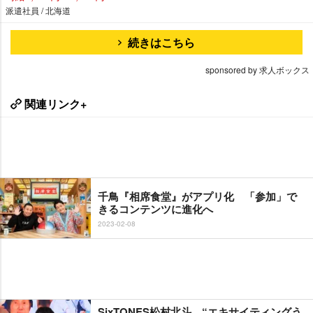
派遣社員 / 北海道
続きはこちら
sponsored by 求人ボックス
関連リンク+
千鳥『相席食堂』がアプリ化 「参加」で
きるコンテンツに進化へ
2023-02-08
SixTONES松村北斗、“エキサイティングう