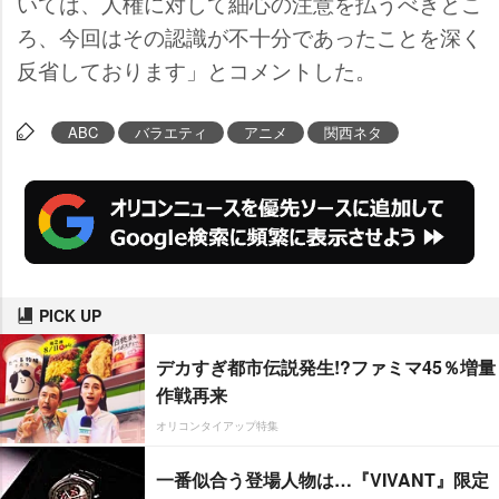
いては、人権に対して細心の注意を払うべきとこ
ろ、今回はその認識が不十分であったことを深く
反省しております」とコメントした。
ABC
バラエティ
アニメ
関西ネタ
PICK UP
デカすぎ都市伝説発生!?ファミマ45％増量
作戦再来
オリコンタイアップ特集
一番似合う登場人物は…『VIVANT』限定