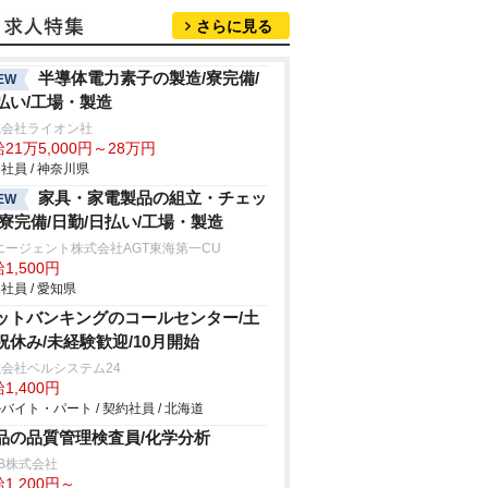
さらに見る
半導体電力素子の製造/寮完備/
EW
払い/工場・製造
式会社ライオン社
21万5,000円～28万円
社員 / 神奈川県
家具・家電製品の組立・チェッ
EW
/寮完備/日勤/日払い/工場・製造
エージェント株式会社AGT東海第一CU
1,500円
社員 / 愛知県
ットバンキングのコールセンター/土
祝休み/未経験歓迎/10月開始
会社ベルシステム24
1,400円
バイト・パート / 契約社員 / 北海道
品の品質管理検査員/化学分析
B株式会社
1,200円～