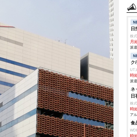
N
日
株
月給
派遣
N
ク
UT
時給
派遣
ネ
日
株式
時給
アル
食
WD
時給