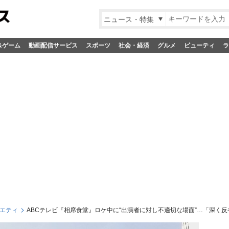
ニュース・特集
&ゲーム
動画配信サービス
スポーツ
社会・経済
グルメ
ビューティ
ラ
エティ
ABCテレビ『相席食堂』ロケ中に“出演者に対し不適切な場面”…「深く反省