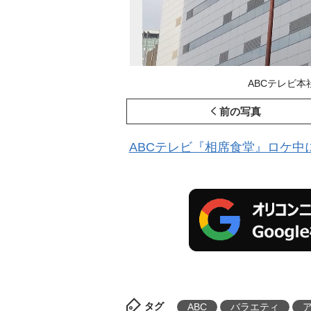
ABCテレビ本社 (
前の写真
ABCテレビ『相席食堂』ロケ中に
タグ
ABC
バラエティ