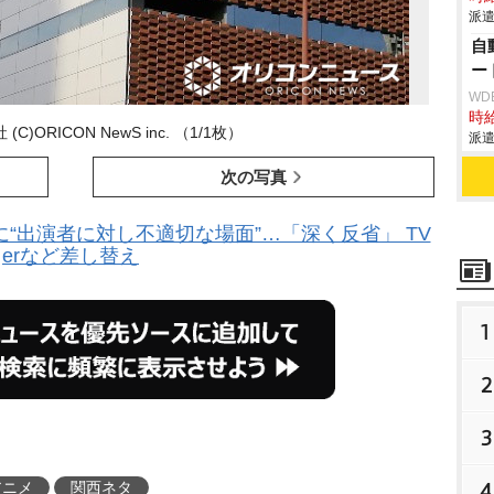
派遣
自
ー
WD
時給
C)ORICON NewS inc. （1/1枚）
派遣
次の写真
“出演者に対し不適切な場面”…「深く反省」 TV
erなど差し替え
1
2
3
4
アニメ
関西ネタ