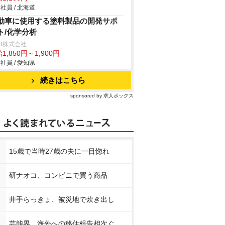
社員 / 北海道
動車に使用する塗料製品の開発サポ
ト/化学分析
B株式会社
1,850円～1,900円
社員 / 愛知県
続きはこちら
sponsored by 求人ボックス
15歳で当時27歳の夫に一目惚れ
研ナオコ、コンビニで買う商品
井手らっきょ、被災地で炊き出し
芸能界、海外への移住報告相次ぐ