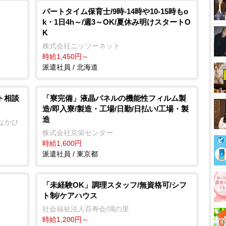
パートタイム保育士/9時-14時や10-15時もo
k・1日4h～/週3～OK/夏休み明けスタートO
K
株式会社ニッソーネット
時給1,450円～
派遣社員 / 北海道
ト相談
「寮完備」液晶パネルの機能性フィルム製
造/即入寮/製造・工場/日勤/日払い/工場・製
造
なかひ
株式会社京栄センター
時給1,600円
派遣社員 / 東京都
「未経験OK」調理スタッフ/無資格可/シフ
ト制/ケアハウス
社会福祉法人百寿会/鴻の里
時給1,200円～