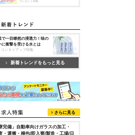
プレゼント特集
葉で一目瞭然の浸透力！味の
いに衝撃を受ける水とは
リコンタイアップ特集
新着トレンドをもっと見る
さらに見る
寮完備」自動車向けガラスの加工・
査・運搬・梱包/即入寮/製造・工場/日