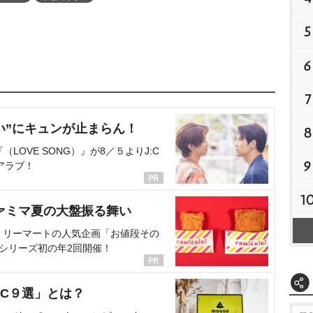
5
6
7
い”にキュンが止まらん！
8
OVE SONG）』が8／５よりJ:C
9
アラブ！
1
ァミマ夏の大盤振る舞い
ミリーマートの人気企画「お値段その
、シリーズ初の年2回開催！
C９選」とは？