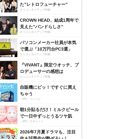
た”レトロフューチャー”
オリコンタイアップ特集
CROWN HEAD、結成1周年で
見えた”バンドらしさ”
オリコンタイアップ特集
パソコンメーカー社員が本気
で選ぶ「10万円台PC3選」
オリコンタイアップ特集
『VIVANT』限定ウオッチ、プ
ロデューサーの感想は
オリコンタイアップ特集
自販機にピッ！ですぐに買え
ちゃう
（PR）ジハンピ
朝1分貼るだけ！ミルクピール
で一日中ずっとうるツヤ肌
（PR）サボリーノ
2026年7月夏ドラマも、注目
作＆話題作が勢ぞろい！