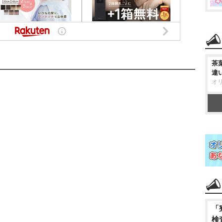
茶
違
オ
「
検