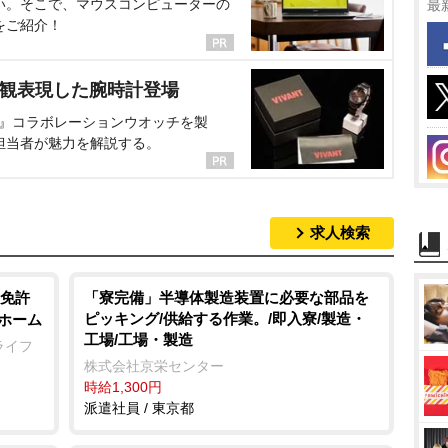
い。そこで、マウスコンピューターの
最
をご紹介！
界観表現した腕時計登場
NT』コラボレーションウオッチを製
担当者が魅力を解説する。
求人検索
免許
「寮完備」半導体製造装置に必要な部品を
ピッキング/供給する作業。/即入寮/製造・
人ホーム
工場/工場・製造
ライフ
株式会社京栄センター
時給1,300円
派遣社員 / 東京都