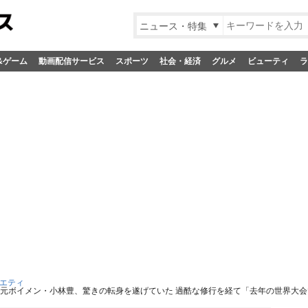
ニュース・特集
&ゲーム
動画配信サービス
スポーツ
社会・経済
グルメ
ビューティ
ラ
エティ
の元ボイメン・小林豊、驚きの転身を遂げていた 過酷な修行を経て「去年の世界大会