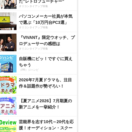
た”レトロフューチャー”
オリコンタイアップ特集
パソコンメーカー社員が本気
で選ぶ「10万円台PC3選」
オリコンタイアップ特集
『VIVANT』限定ウオッチ、プ
ロデューサーの感想は
オリコンタイアップ特集
自販機にピッ！ですぐに買え
ちゃう
（PR）ジハンピ
2026年7月夏ドラマも、注目
作＆話題作が勢ぞろい！
【夏アニメ2026】7月期夏の
新アニメを一挙紹介！
芸能界を志す10代～20代を応
援！オーディション・スクー