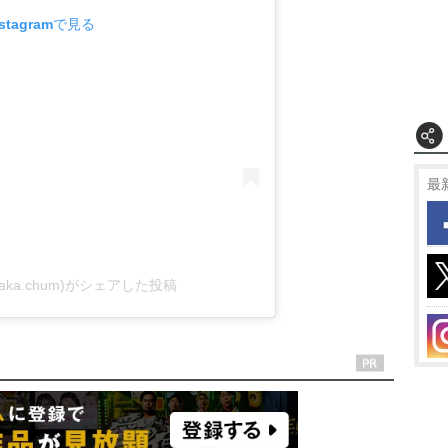
tagramで見る
最
ka.chum)がシェアした投稿