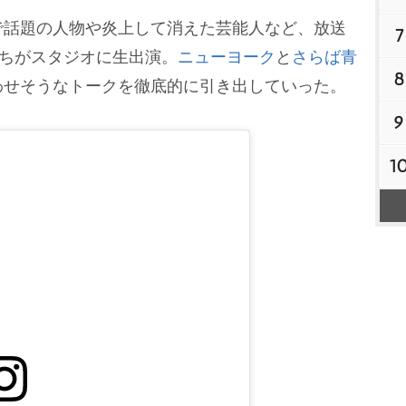
話題の人物や炎上して消えた芸能人など、放送
7
たちがスタジオに生出演。
ニューヨーク
と
さらば青
8
わせそうなトークを徹底的に引き出していった。
9
1