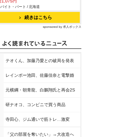
1,075円
バイト・パート / 北海道
続きはこちら
sponsored by 求人ボックス
テオくん、加藤乃愛との破局を発表
レインボー池田、佐藤佳奈と電撃婚
元横綱・朝青龍、白鵬翔氏と再会2S
研ナオコ、コンビニで買う商品
寺田心、ジム通いで筋トレ…激変
「父の部屋を奪いたい」→大改造へ