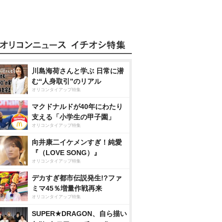
川島海荷さんと学ぶ 日常に潜
む“人身取引”のリアル
オリコンタイアップ特集
マクドナルドが40年にわたり
支える「小学生の甲子園」
オリコンタイアップ特集
向井康二イケメンすぎ！純愛
『（LOVE SONG）』
オリコンタイアップ特集
デカすぎ都市伝説発生!?ファ
ミマ45％増量作戦再来
オリコンタイアップ特集
SUPER★DRAGON、自ら描い