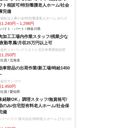
フト相談可/特別養護老人ホーム/社会
障完備
福祉法人東の会/特別養護老人ホーム みたけ
1,240円～1,298円
バイト・パート / 神奈川県
肉加工工場内作業スタッフ/残業少な
/夜勤専属/月収25万円以上可
式会社ジャパンクリエイト北日本事業統括部
1,250円
社員 / 北海道
動車部品の出荷作業/新工場/時給1450
～
式会社サンコウ
1,450円
社員 / 愛知県
未経験OK」調理スタッフ/無資格可/
勤のみ/住宅型有料老人ホーム/社会保
完備
バーハウス 株式会社/有料老人ホーム びえいの