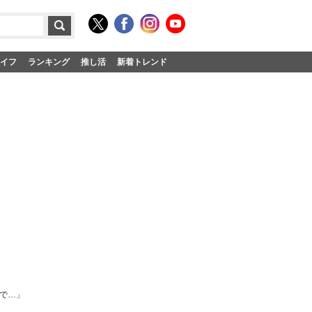
イフ
ランキング
推し活
新着トレンド
で…」