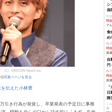
シ
保
社会
時給
アル
食
め
株
時給
派遣
自
円
（C）ORICON NewS inc.
株
時給
写真ページを見る
派遣
「
況を伝えた小林豊
日
障
の万引き行為が発覚し、卒業発表の予定日に事務
シル
郷