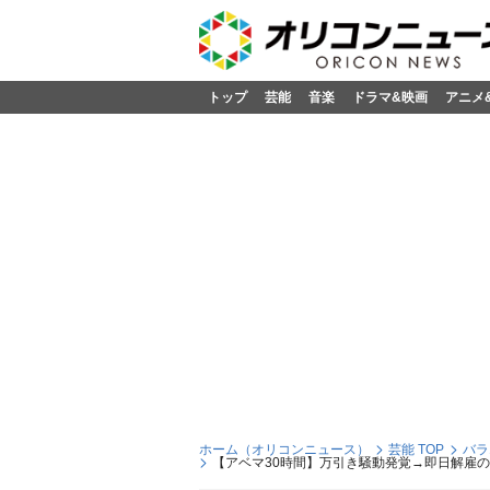
トップ
芸能
音楽
ドラマ&映画
アニメ
ホーム（オリコンニュース）
芸能 TOP
バラ
【アベマ30時間】万引き騒動発覚→即日解雇