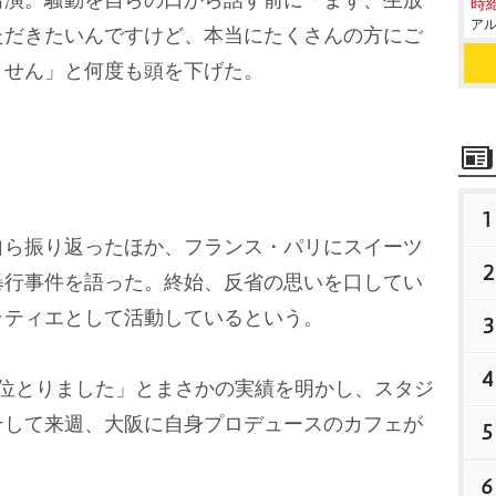
出演。騒動を自らの口から話す前に「まず、生放
時給
アル
ただきたいんですけど、本当にたくさんの方にご
ません」と何度も頭を下げた。
1
ら振り返ったほか、フランス・パリにスイーツ
2
暴行事件を語った。終始、反省の思いを口してい
ラティエとして活動しているという。
3
4
位とりました」とまさかの実績を明かし、スタジ
そして来週、大阪に自身プロデュースのカフェが
5
6