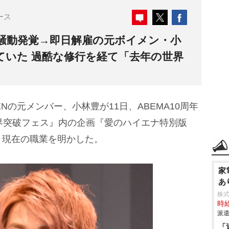
ース
き騒動発覚→即日解雇の元ボイメン・小
ていた 過酷な修行を経て「去年の世界
ENの元メンバー、小林豊が11日、ABEMA10周年
限界突破フェス』内の企画『愛のハイエナ特別版
。現在の職業を明かした。
家
あ
株
時給
派遣
「