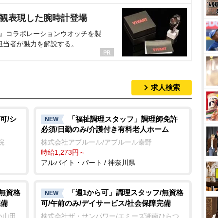
界観表現した腕時計登場
NT』コラボレーションウオッチを製
担当者が魅力を解説する。
求人検索
可/シ
「福祉調理スタッフ」調理師免許
NEW
必須/日勤のみ/介護付き有料老人ホーム
院
株式会社アプルール/アプルール秦野
時給1,273円～
アルバイト・パート / 神奈川県
/無資格
「週1から可」調理スタッフ/無資格
NEW
完備
可/午前のみ/デイサービス/社会保障完備
小山田
株式会社ザ・サンパワー/エミーズ湘南ひらつ