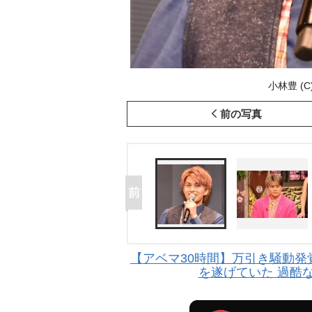
小林豊 (C)
前の写真
【アベマ30時間】万引き騒動
を遂げていた 過酷