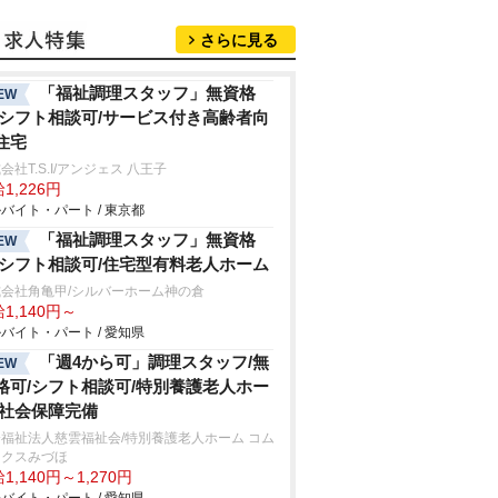
さらに見る
「福祉調理スタッフ」無資格
EW
/シフト相談可/サービス付き高齢者向
住宅
会社T.S.I/アンジェス 八王子
1,226円
バイト・パート / 東京都
「福祉調理スタッフ」無資格
EW
/シフト相談可/住宅型有料老人ホーム
会社角亀甲/シルバーホーム神の倉
1,140円～
バイト・パート / 愛知県
「週4から可」調理スタッフ/無
EW
格可/シフト相談可/特別養護老人ホー
/社会保障完備
福祉法人慈雲福祉会/特別養護老人ホーム コム
ックスみづほ
1,140円～1,270円