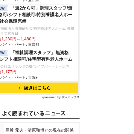
バイト・パート / 愛知県
「週2から可」調理スタッフ/無
EW
格可/シフト相談可/特別養護老人ホー
/社会保障完備
福祉法人洛和福祉会/特別養護老人ホーム 洛和
ィラ文京春日
1,230円～1,480円
バイト・パート / 東京都
「福祉調理スタッフ」無資格
EW
/シフト相談可/住宅型有料老人ホーム
式会社エメラルドの郷/ライフパートナー浜寺
1,177円
バイト・パート / 大阪府
続きはこちら
sponsored by 求人ボックス
亜希 元夫・清原和博との現在の関係