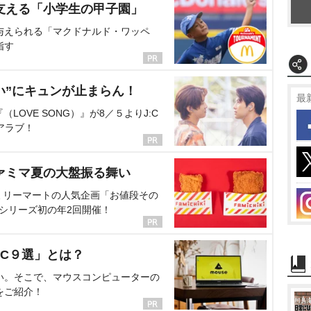
支える「小学生の甲子園」
与えられる「マクドナルド・ワッペ
指す
い”にキュンが止まらん！
最
OVE SONG）』が8／５よりJ:C
アラブ！
ァミマ夏の大盤振る舞い
ミリーマートの人気企画「お値段その
、シリーズ初の年2回開催！
C９選」とは？
い。そこで、マウスコンピューターの
をご紹介！