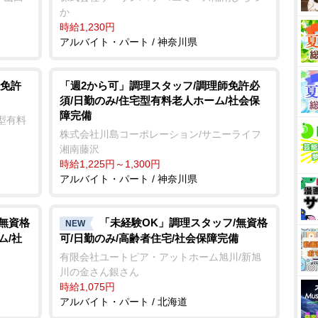
か
時給1,230円
アルバイト・パート / 神奈川県
免許
「週2から可」調理スタッフ/調理師免許必
須/日勤のみ/住宅型有料老人ホーム/社会保
障完備
型有料
株式会社川島コーポレーション/サニーライフ
湘南藤沢
時給1,225円～1,300円
アルバイト・パート / 神奈川県
/無資格
「未経験OK」調理スタッフ/無資格
NEW
ム/社
可/日勤のみ/高齢者住宅/社会保障完備
有限会社ユートピア・アットホーム旭川/新旭
川の金さん銀さん
時給1,075円
アルバイト・パート / 北海道