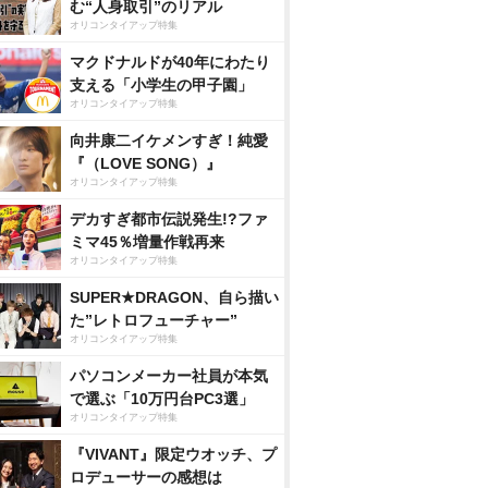
む“人身取引”のリアル
オリコンタイアップ特集
マクドナルドが40年にわたり
支える「小学生の甲子園」
オリコンタイアップ特集
向井康二イケメンすぎ！純愛
『（LOVE SONG）』
オリコンタイアップ特集
デカすぎ都市伝説発生!?ファ
ミマ45％増量作戦再来
オリコンタイアップ特集
SUPER★DRAGON、自ら描い
た”レトロフューチャー”
オリコンタイアップ特集
パソコンメーカー社員が本気
で選ぶ「10万円台PC3選」
オリコンタイアップ特集
『VIVANT』限定ウオッチ、プ
ロデューサーの感想は