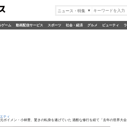
ニュース・特集
&ゲーム
動画配信サービス
スポーツ
社会・経済
グルメ
ビューティ
ラ
エティ
の元ボイメン・小林豊、驚きの転身を遂げていた 過酷な修行を経て「去年の世界大会