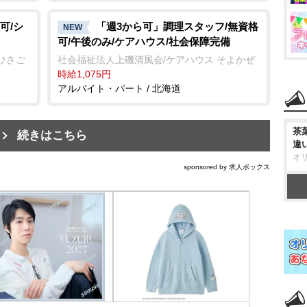
可/シ
「週3から可」調理スタッフ/無資格
NEW
可/午後のみ/ケアハウス/社会保障完備
ひさご
社会福祉法人上磯清風会/ケアハウス そよかぜ
時給1,075円
アルバイト・パート / 北海道
茶
続きはこちら
違
オ
sponsored by 求人ボックス