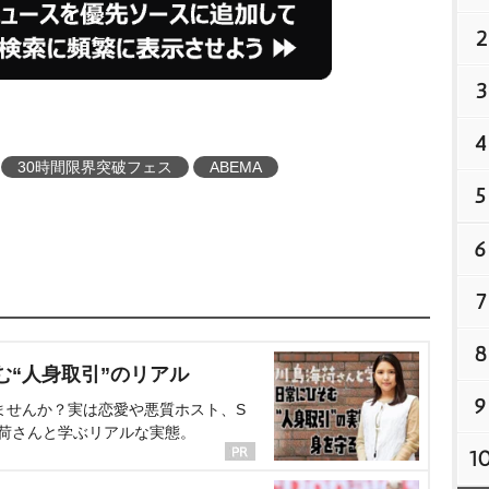
2
3
4
30時間限界突破フェス
ABEMA
5
6
7
8
む“人身取引”のリアル
9
ませんか？実は恋愛や悪質ホスト、S
海荷さんと学ぶリアルな実態。
1