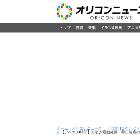
トップ
芸能
音楽
ドラマ&映画
アニメ
ホーム（オリコンニュース）
芸能 TOP
バラ
【アベマ30時間】万引き騒動発覚→即日解雇