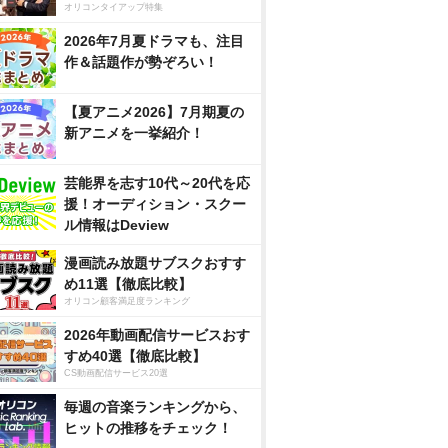
オリコンタイアップ特集
2026年7月夏ドラマも、注目
作＆話題作が勢ぞろい！
【夏アニメ2026】7月期夏の
新アニメを一挙紹介！
芸能界を志す10代～20代を応
援！オーディション・スクー
ル情報はDeview
漫画読み放題サブスクおすす
め11選【徹底比較】
オリコン顧客満足度ランキング
2026年動画配信サービスおす
すめ40選【徹底比較】
CS動画配信サービス20選
毎週の音楽ランキングから、
ヒットの推移をチェック！