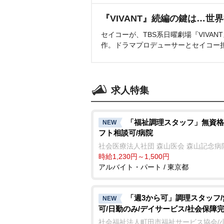
『VIVANT』続編の鍵は…世
セイコーが、TBS系日曜劇場『VIVA
作。ドラマプロデューサーとセイコー
求人特集
「福祉調理スタッフ」無資格
NEW
フト相談可/病院
社会医療法人社団 森山医会 森山記念病
時給1,230円～1,500円
アルバイト・パート / 東京都
「週3から可」調理スタッフ
NEW
可/日勤のみ/デイサービス/社会保障
社会福祉法人町田市福祉サービス協会/