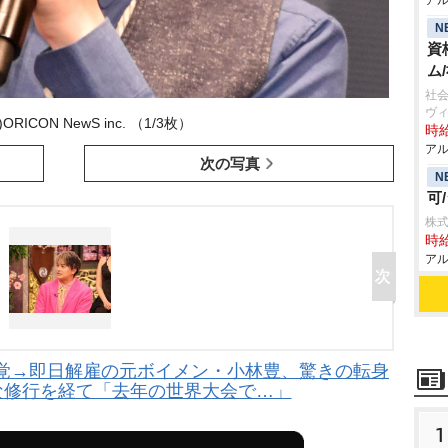
アル
N
資
ム
社会
ヴ
ORICON NewS inc. （1/3枚）
時給
アル
次の写真
N
可
株
時給
アル
発覚→即日解雇の元ボイメン・小林豊、驚きの転身
な修行を経て「去年の世界大会で…」
1