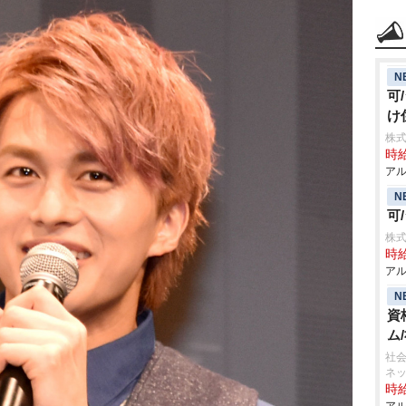
N
可
け
株式
時給
アル
N
可
株式
時給
アル
N
資
ム
社会
ネ
時給