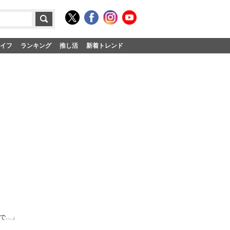
イフ
ランキング
推し活
新着トレンド
で…」