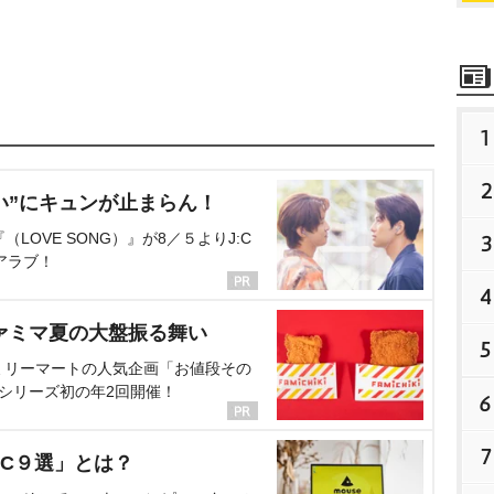
1
2
い”にキュンが止まらん！
OVE SONG）』が8／５よりJ:C
3
アラブ！
4
ァミマ夏の大盤振る舞い
5
ミリーマートの人気企画「お値段その
、シリーズ初の年2回開催！
6
7
C９選」とは？