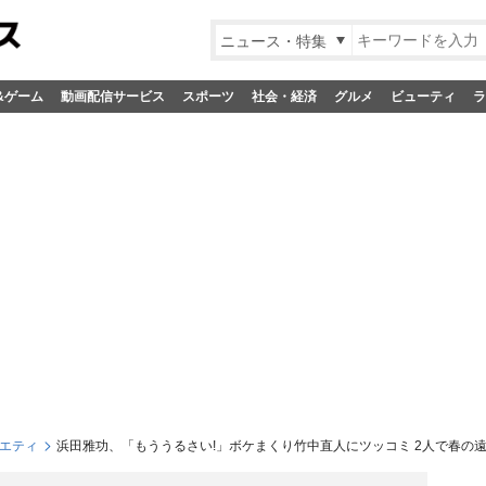
ニュース・特集
&ゲーム
動画配信サービス
スポーツ
社会・経済
グルメ
ビューティ
ラ
エティ
浜田雅功、「もううるさい!」ボケまくり竹中直人にツッコミ 2人で春の