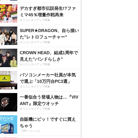
デカすぎ都市伝説発生!?ファ
ミマ45％増量作戦再来
オリコンタイアップ特集
SUPER★DRAGON、自ら描い
た”レトロフューチャー”
オリコンタイアップ特集
CROWN HEAD、結成1周年で
見えた”バンドらしさ”
オリコンタイアップ特集
パソコンメーカー社員が本気
で選ぶ「10万円台PC3選」
オリコンタイアップ特集
一番似合う登場人物は…『VIV
ANT』限定ウオッチ
オリコンタイアップ特集
自販機にピッ！ですぐに買え
ちゃう
（PR）ジハンピ