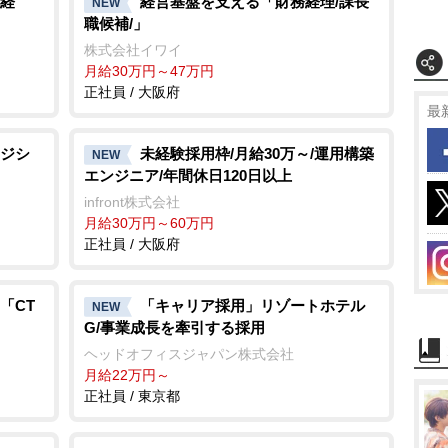
経
経営基盤を支える「財務経理/課長
NEW
職候補/」
株式会社イワイ
月給30万円～47万円
正社員 / 大阪府
最
ジシ
未経験採用枠/月給30万～/運用構築
NEW
エンジニア/年間休日120日以上
infront株式会社
月給30万円～60万円
正社員 / 大阪府
「CT
「キャリア採用」リゾートホテル
NEW
G/事業成長を牽引する採用
ヘッドオフィスジャパン株式会社
月給22万円～
正社員 / 東京都