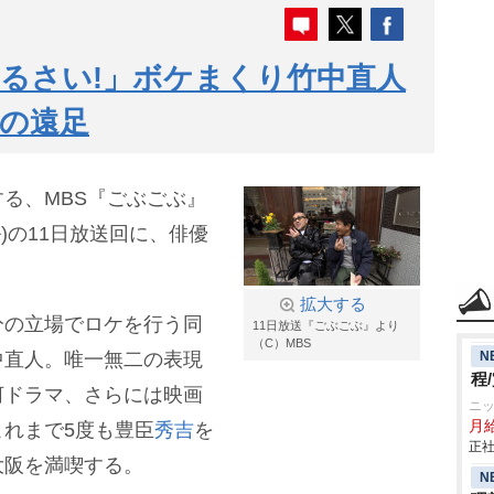
るさい!」ボケまくり竹中直人
春の遠足
る、MBS『ごぶごぶ』
ル)の11日放送回に、俳優
拡大する
分の立場でロケを行う同
11日放送『ごぶごぶ』より
（C）MBS
N
中直人。唯一無二の表現
程
河ドラマ、さらには映画
ニ
月
れまで5度も豊臣
秀吉
を
正社
大阪を満喫する。
N