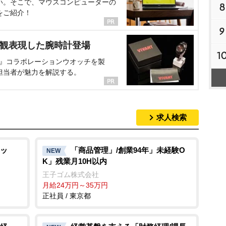
い。そこで、マウスコンピューターの
8
をご紹介！
9
界観表現した腕時計登場
1
NT』コラボレーションウオッチを製
担当者が魅力を解説する。
求人検索
ッ
「商品管理」/創業94年」未経験O
NEW
K」残業月10H以内
王子ゴム株式会社
月給24万円～35万円
正社員 / 東京都