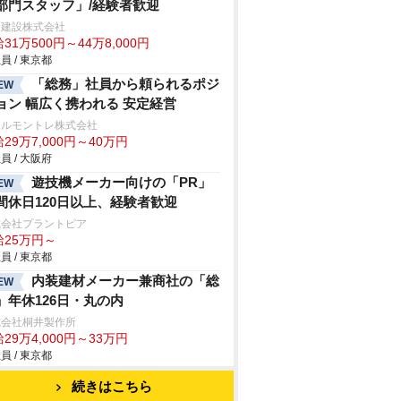
部門スタッフ」/経験者歓迎
内建設株式会社
31万500円～44万8,000円
員 / 東京都
「総務」社員から頼られるポジ
EW
ョン 幅広く携われる 安定経営
テルモントレ株式会社
29万7,000円～40万円
員 / 大阪府
遊技機メーカー向けの「PR」
EW
間休日120日以上、経験者歓迎
式会社プラントピア
給25万円～
員 / 東京都
内装建材メーカー兼商社の「総
EW
」年休126日・丸の内
式会社桐井製作所
29万4,000円～33万円
員 / 東京都
続きはこちら