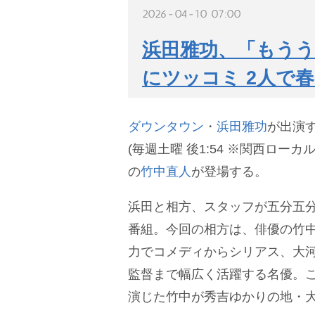
2026-04-10 07:00
浜田雅功、「もうう
にツッコミ 2人で
ダウンタウン
・
浜田雅功
が出演す
(毎週土曜 後1:54 ※関西ローカ
の
竹中直人
が登場する。
浜田と相方、スタッフが五分五
番組。今回の相方は、俳優の竹
力でコメディからシリアス、大
監督まで幅広く活躍する名優。こ
演じた竹中が秀吉ゆかりの地・