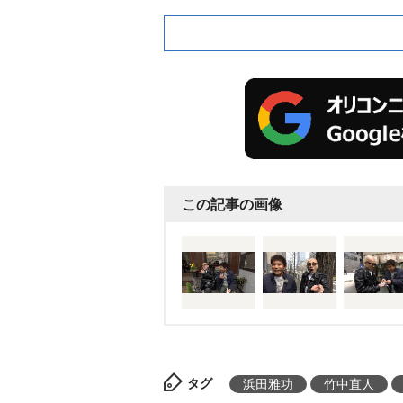
この記事の画像
タグ
浜田雅功
竹中直人