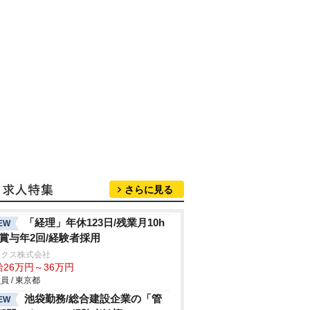
さらに見る
「経理」年休123日/残業月10h
EW
/賞与年2回/経験者採用
ックス株式会社
給26万円～36万円
員 / 東京都
池袋勤務/総合建設企業の「管
EW