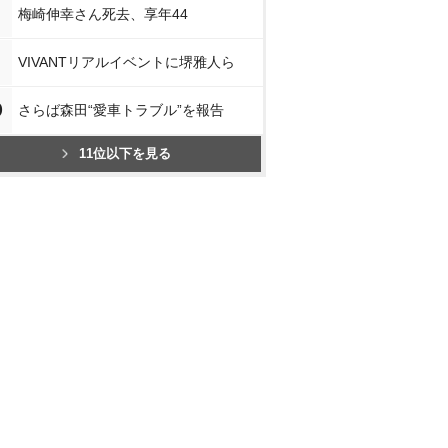
梅崎伸幸さん死去、享年44
VIVANTリアルイベントに堺雅人ら
0
さらば森田“愛車トラブル”を報告
11位以下を見る