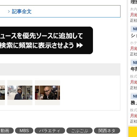
理
木
記事全文
月給
正社
N
シ
ホ
月給
正社
N
年
株
月
正社
N
務
株
月給
正社
動画
MBS
バラエティ
ごぶごぶ
関西ネタ