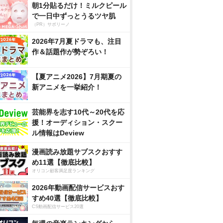
朝1分貼るだけ！ミルクピール
で一日中ずっとうるツヤ肌
（PR）サボリーノ
2026年7月夏ドラマも、注目
作＆話題作が勢ぞろい！
【夏アニメ2026】7月期夏の
新アニメを一挙紹介！
芸能界を志す10代～20代を応
援！オーディション・スクー
ル情報はDeview
漫画読み放題サブスクおすす
め11選【徹底比較】
オリコン顧客満足度ランキング
2026年動画配信サービスおす
すめ40選【徹底比較】
CS動画配信サービス20選