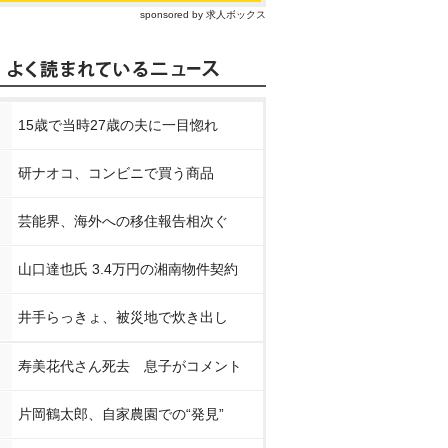
sponsored by 求人ボックス
15歳で当時27歳の夫に一目惚れ
研ナオコ、コンビニで買う商品
芸能界、海外への移住報告相次ぐ
山口達也氏 3.4万円の湘南物件契約
井手らっきょ、被災地で炊き出し
寿美花代さん死去 息子がコメント
片岡鶴太郎、自家農園での“発見”