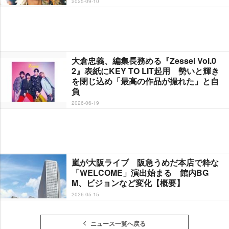
2025-09-10
大倉忠義、編集長務める『Zessei Vol.0
2』表紙にKEY TO LIT起用 勢いと輝き
を閉じ込め「最高の作品が撮れた」と自
負
2026-06-19
嵐が大阪ライブ 阪急うめだ本店で粋な
「WELCOME」演出始まる 館内BG
M、ビジョンなど変化【概要】
2026-05-15
ニュース一覧へ戻る