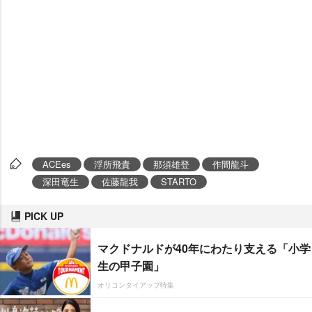
ACEes
浮所飛貴
那須雄登
作間龍斗
深田竜生
佐藤龍我
STARTO
PICK UP
マクドナルドが40年にわたり支える「小学
生の甲子園」
オリコンタイアップ特集