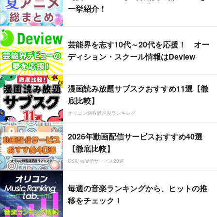
一挙紹介！
芸能界を志す10代～20代を応援！ オー
ディション・スクール情報はDeview
漫画読み放題サブスクおすすめ11選【徹
底比較】
オリコン顧客満足度ランキング
2026年動画配信サービスおすすめ40選
【徹底比較】
CS動画配信サービス20選
毎週の音楽ランキングから、ヒットの推
移をチェック！