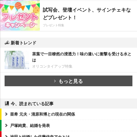
試写会、登壇イベント、サインチェキな
どプレゼント！
プレゼント特集
新着トレンド
茶葉で一目瞭然の浸透力！味の違いに衝撃を受ける水と
は
オリコンタイアップ特集
もっと見る
今、読まれている記事
亜希 元夫・清原和博との現在の関係
戸塚純貴、結婚を発表
池田と結婚した佐藤佳奈アナとは…