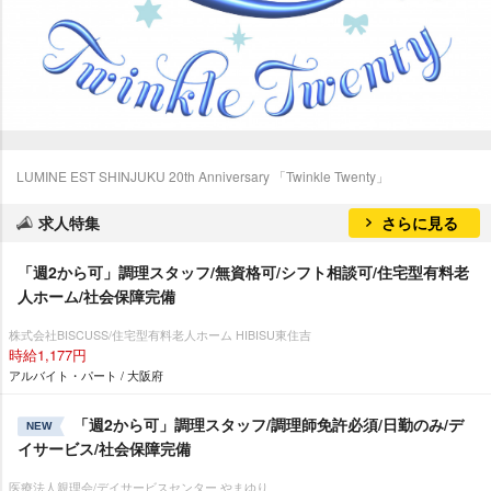
LUMINE EST SHINJUKU 20th Anniversary 「Twinkle Twenty」
求人特集
さらに見る
「週2から可」調理スタッフ/無資格可/シフト相談可/住宅型有料老
人ホーム/社会保障完備
株式会社BISCUSS/住宅型有料老人ホーム HIBISU東住吉
時給1,177円
アルバイト・パート / 大阪府
「週2から可」調理スタッフ/調理師免許必須/日勤のみ/デ
NEW
イサービス/社会保障完備
医療法人親理会/デイサービスセンター やまゆり