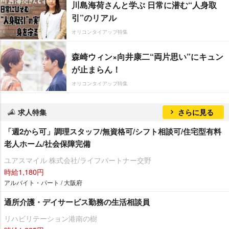
川島海荷さんと学ぶ 日常に潜む“人身取
引”のリアル
オリコンタイアップ特集
森崎ウィン×向井康二“両片思い”にキュン
が止まらん！
オリコンタイアップ特集
求人特集
さらに見る
「週2から可」調理スタッフ/無資格可/シフト相談可/住宅型有料
老人ホーム/社会保障完備
ユアスマイル 株式会社/ライフパートナー交野
時給1,180円
アルバイト・パート / 大阪府
通所介護・デイサービス勤務の生活相談員
リハビリテーション港南の樹