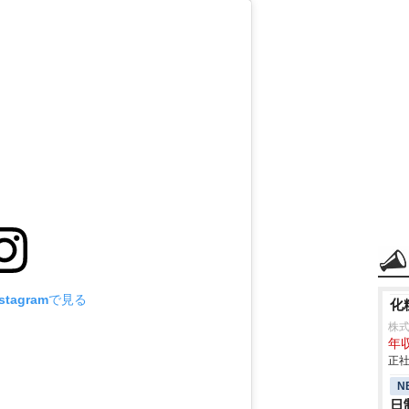
tagramで見る
化
株
年収
正社
N
日