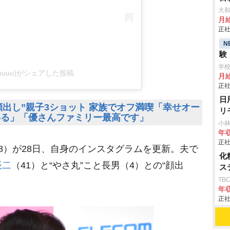
大
月給
正社
N
験
学
yuuuu)がシェアした投稿
月給
正社
日
出し”親子3ショット 家族でオフ満喫「幸せオー
リ
わる」「優さんファミリー最高です」
小
年収
正社
38）が28日、自身のインスタグラムを更新。夫で
化
辰二
（41）と“やさ丸”こと長男（4）との“顔出
ス
TB
年収
正社