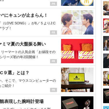
い”にキュンが止まらん！
OVE SONG）』が8／５よりJ:C
アラブ！
ァミマ夏の大盤振る舞い
ミリーマートの人気企画「お値段その
、シリーズ初の年2回開催！
C９選」とは？
い。そこで、マウスコンピューターの
をご紹介！
界観表現した腕時計登場