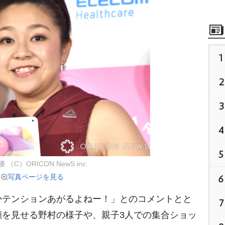
1
2
3
4
5
（C）ORICON NewS inc.
写真ページを見る
6
テンションあがるよねー！」とのコメントとと
7
顔を見せる野村の様子や、親子3人での集合ショッ