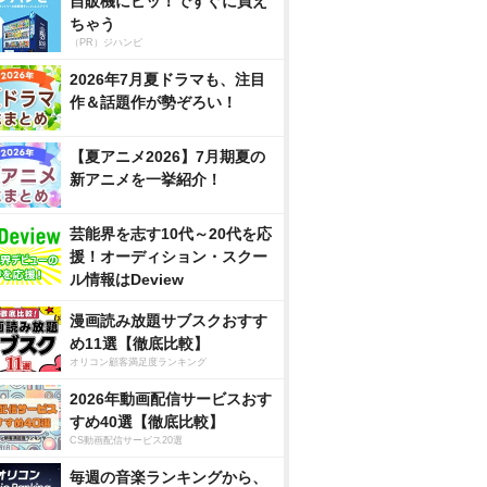
自販機にピッ！ですぐに買え
ちゃう
（PR）ジハンピ
2026年7月夏ドラマも、注目
作＆話題作が勢ぞろい！
【夏アニメ2026】7月期夏の
新アニメを一挙紹介！
芸能界を志す10代～20代を応
援！オーディション・スクー
ル情報はDeview
漫画読み放題サブスクおすす
め11選【徹底比較】
オリコン顧客満足度ランキング
2026年動画配信サービスおす
すめ40選【徹底比較】
CS動画配信サービス20選
毎週の音楽ランキングから、