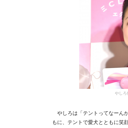
しろ優 
しろは「テントってなーんか
もに、テントで愛犬とともに笑