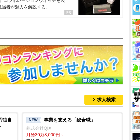
NT』コラボレーションウオッチを製
担当者が魅力を解説する。
求人検索
/独自
事業を支える「総合職」
NEW
ー
株式会社QIX
月給30万8,000円～