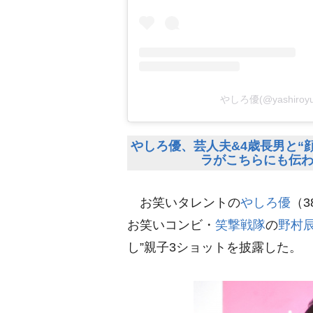
しろ優(@yashiro
しろ優、芸人夫&4歳長男と“顔
ラがこちらにも伝
お笑いタレントの
しろ優
（
お笑いコンビ・
笑撃戦隊
の
野村
し”親子3ショットを披露した。