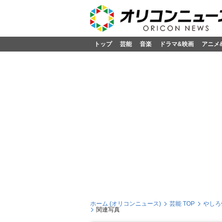
トップ
芸能
音楽
ドラマ&映画
アニメ
ホーム (オリコンニュース)
芸能 TOP
しろ優
関連写真