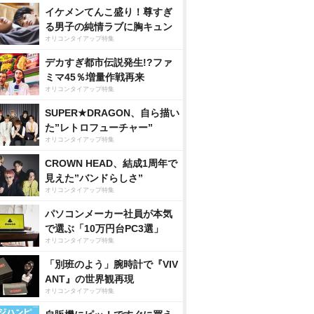
イケメンてんこ盛り！尊すぎ
る男子の純情ラブに胸キュン
オリコンタイアップ特集
デカすぎ都市伝説発生!?ファ
ミマ45％増量作戦再来
オリコンタイアップ特集
SUPER★DRAGON、自ら描い
た”レトロフューチャー”
オリコンタイアップ特集
CROWN HEAD、結成1周年で
見えた”バンドらしさ”
オリコンタイアップ特集
パソコンメーカー社員が本気
で選ぶ「10万円台PC3選」
オリコンタイアップ特集
「別班のよう」腕時計で『VIV
ANT』の世界観再現
オリコンタイアップ特集