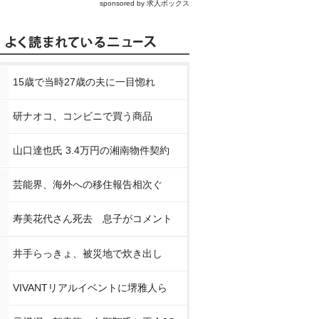
sponsored by 求人ボックス
15歳で当時27歳の夫に一目惚れ
研ナオコ、コンビニで買う商品
山口達也氏 3.4万円の湘南物件契約
芸能界、海外への移住報告相次ぐ
寿美花代さん死去 息子がコメント
井手らっきょ、被災地で炊き出し
VIVANTリアルイベントに堺雅人ら