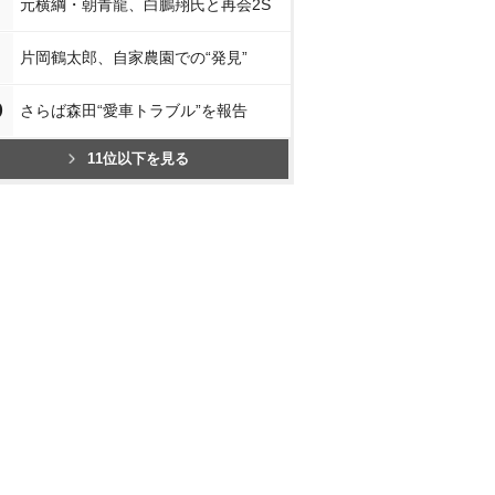
元横綱・朝青龍、白鵬翔氏と再会2S
片岡鶴太郎、自家農園での“発見”
0
さらば森田“愛車トラブル”を報告
11位以下を見る