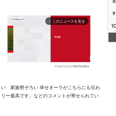
8
9
このニュースを見る
arrow_forward_ios
1
Powered by 
GliaStudios
M
い 家族勢ぞろい 幸せオーラがこちらにも伝わ
u
t
ミリー最高です」などのコメントが寄せられてい
e