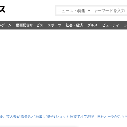
ニュース・特集
&ゲーム
動画配信サービス
スポーツ
社会・経済
グルメ
ビューティ
ラ
、芸人夫&4歳長男と“顔出し”親子3ショット 家族でオフ満喫「幸せオーラがこち