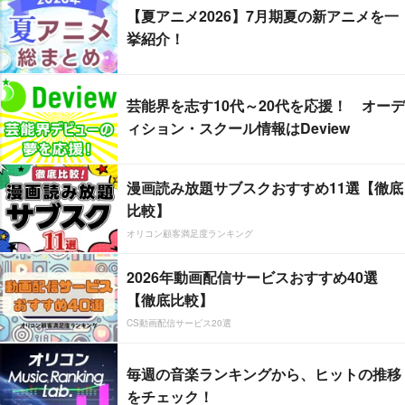
【夏アニメ2026】7月期夏の新アニメを一
挙紹介！
芸能界を志す10代～20代を応援！ オーデ
ィション・スクール情報はDeview
漫画読み放題サブスクおすすめ11選【徹底
比較】
オリコン顧客満足度ランキング
2026年動画配信サービスおすすめ40選
【徹底比較】
CS動画配信サービス20選
毎週の音楽ランキングから、ヒットの推移
をチェック！