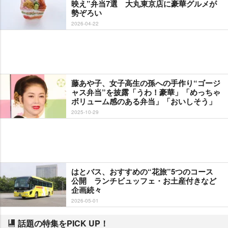
映え”弁当7選 大丸東京店に豪華グルメが
勢ぞろい
2026-04-22
藤あや子、女子高生の孫への手作り“ゴージ
ャス弁当”を披露「うわ！豪華」「めっちゃ
ボリューム感のある弁当」「おいしそう」
2025-10-29
はとバス、おすすめの“花旅”5つのコース
公開 ランチビュッフェ・お土産付きなど
企画続々
2026-05-01
話題の特集をPICK UP！