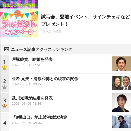
試写会、登壇イベント、サインチェキなど
プレゼント！
プレゼント特集
ニュース記事アクセスランキング
戸塚純貴、結婚を発表
1
2026-08-08 17:54
亜希 元夫・清原和博との現在の関係
2
2026-08-08 08:15
及川光博が結婚を発表
3
2026-08-08 11:34
『8番出口』地上波初放送決定
4
2026-08-08 08:00