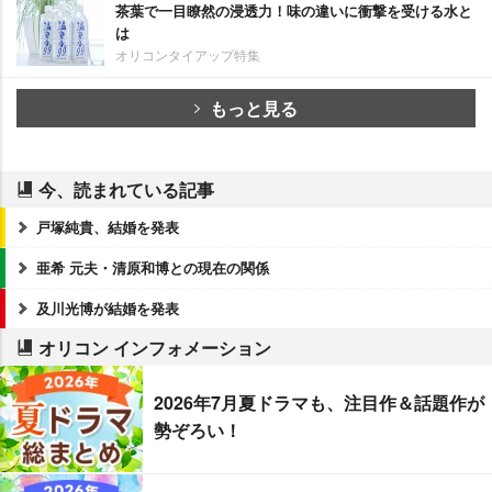
茶葉で一目瞭然の浸透力！味の違いに衝撃を受ける水と
は
オリコンタイアップ特集
もっと見る
今、読まれている記事
戸塚純貴、結婚を発表
亜希 元夫・清原和博との現在の関係
及川光博が結婚を発表
オリコン インフォメーション
2026年7月夏ドラマも、注目作＆話題作が
勢ぞろい！