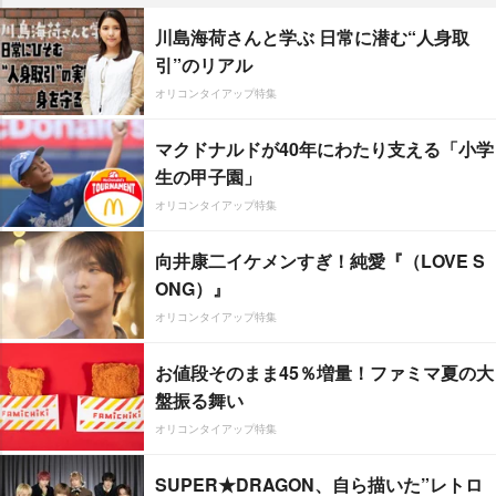
川島海荷さんと学ぶ 日常に潜む“人身取
引”のリアル
オリコンタイアップ特集
マクドナルドが40年にわたり支える「小学
生の甲子園」
オリコンタイアップ特集
向井康二イケメンすぎ！純愛『（LOVE S
ONG）』
オリコンタイアップ特集
お値段そのまま45％増量！ファミマ夏の大
盤振る舞い
オリコンタイアップ特集
SUPER★DRAGON、自ら描いた”レトロ