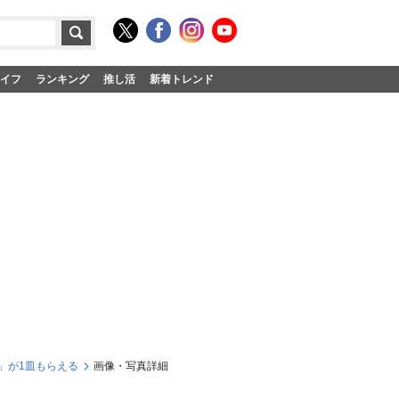
イフ
ランキング
推し活
新着トレンド
」が1皿もらえる
画像・写真詳細