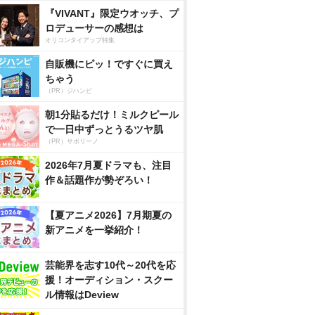
『VIVANT』限定ウオッチ、プ
ロデューサーの感想は
オリコンタイアップ特集
自販機にピッ！ですぐに買え
ちゃう
（PR）ジハンピ
朝1分貼るだけ！ミルクピール
で一日中ずっとうるツヤ肌
（PR）サボリーノ
2026年7月夏ドラマも、注目
作＆話題作が勢ぞろい！
【夏アニメ2026】7月期夏の
新アニメを一挙紹介！
芸能界を志す10代～20代を応
援！オーディション・スクー
ル情報はDeview