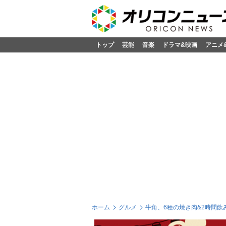
トップ
芸能
音楽
ドラマ&映画
アニメ
ホーム
グルメ
牛角、6種の焼き肉&2時間飲