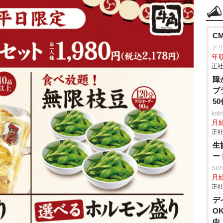
C
ア
年収
正社
障
ブ
5
ko
月
正社
生
ー
SB
月給
正社
デ
O
中