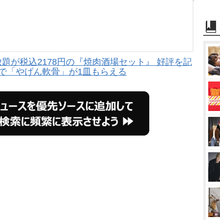
題が税込2178円の『焼肉酒場セット』 好評を記
で「やげん軟骨」が1皿もらえる