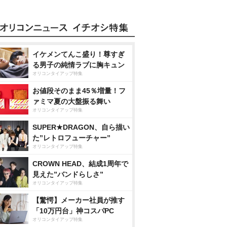
イケメンてんこ盛り！尊すぎ
る男子の純情ラブに胸キュン
オリコンタイアップ特集
お値段そのまま45％増量！フ
ァミマ夏の大盤振る舞い
オリコンタイアップ特集
SUPER★DRAGON、自ら描い
た”レトロフューチャー”
オリコンタイアップ特集
CROWN HEAD、結成1周年で
見えた”バンドらしさ”
オリコンタイアップ特集
【驚愕】メーカー社員が推す
「10万円台」神コスパPC
オリコンタイアップ特集