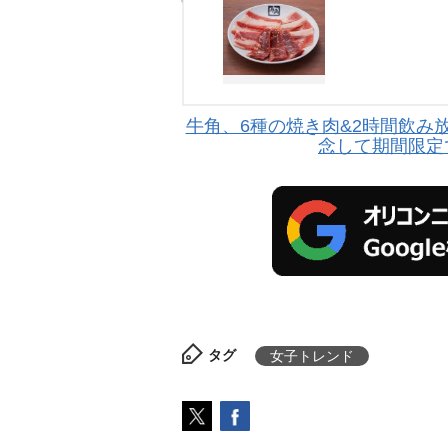
牛角、6種の焼き肉&2時間飲み放
念して期間限定
タグ
女子トレンド