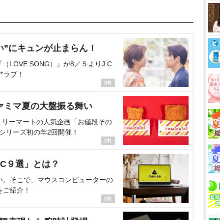
い”にキュンが止まらん！
OVE SONG）』が8／５よりJ:C
アラブ！
ァミマ夏の大盤振る舞い
ミリーマートの人気企画「お値段その
、シリーズ初の年2回開催！
C９選」とは？
い。そこで、マウスコンピューターの
をご紹介！