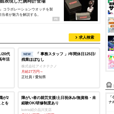
界観表現した腕時計登場
NT』コラボレーションウオッチを製
担当者が魅力を解説する。
求人検索
20代
「 事務スタッフ 」/年間休日125日/
NEW
中高年活
残業ほぼなし
株式会社アイチテクノ
月給27万円～
正社員 / 愛知県
「
職が2
障がい者の就労支援/土日祝休み/無資格・未
ナ
ことを
経験OK/研修制度あり
kotrio紹介品川支店