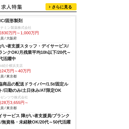
さらに見る
MC/固形製剤
リナミン製薬株式会社
830万円～1,000万円
員 / 大阪府
がい者支援スタッフ・デイサービス/
ランクOK/月残業平均10h以下/20代～
0代活躍中
trio紹介横浜支店
給24万円～40万円
員 / 東京都
協商品の配送ドライバー/1.5t/固定ル
ト/日勤のみ/土日休み/AT限定OK
Sゼンツウ株式会社
28万3,655円～
員 / 東京都
イサービス 障がい者支援員/ブランク
K/無資格・未経験OK/20代～50代活躍