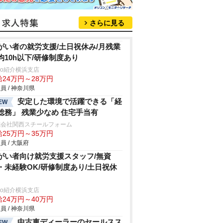
さらに見る
がい者の就労支援/土日祝休み/月残業
均10h以下/研修制度あり
trio紹介横浜支店
給24万円～28万円
員 / 神奈川県
安定した環境で活躍できる「経
EW
総務」 残業少なめ 住宅手当有
式会社関西スチールフォーム
給25万円～35万円
員 / 大阪府
がい者向け就労支援スタッフ/無資
・未経験OK/研修制度あり/土日祝休
trio紹介横浜支店
給24万円～40万円
員 / 神奈川県
中古車ディーラーのセールスス
EW