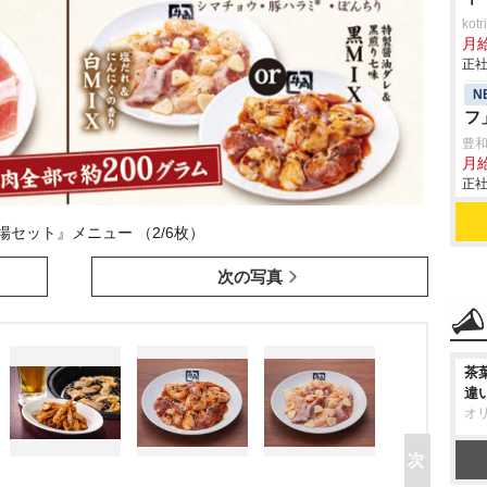
ko
月
正社
N
フ
豊
月給
正社
場セット』メニュー （2/6枚）
次の写真
茶
違
オ