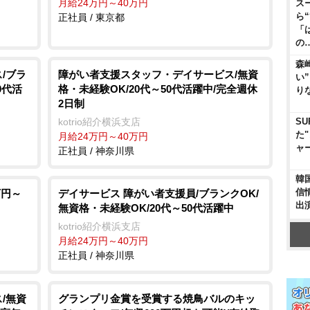
月給24万円～40万円
ス
ら
正社員 / 東京都
「
の
森
/ブラ
障がい者支援スタッフ・デイサービス/無資
い
0代活
格・未経験OK/20代～50代活躍中/完全週休
り
2日制
kotrio紹介横浜支店
SU
た
月給24万円～40万円
ャ
正社員 / 神奈川県
韓
信
万円～
デイサービス 障がい者支援員/ブランクOK/
出
無資格・未経験OK/20代～50代活躍中
kotrio紹介横浜支店
月給24万円～40万円
正社員 / 神奈川県
/無資
グランプリ金賞を受賞する焼鳥バルのキッ