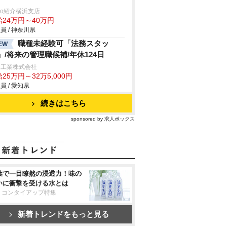
trio紹介横浜支店
給24万円～40万円
員 / 神奈川県
職種未経験可「法務スタッ
EW
」/将来の管理職候補/年休124日
和工業株式会社
25万円～32万5,000円
員 / 愛知県
続きはこちら
sponsored by 求人ボックス
葉で一目瞭然の浸透力！味の
いに衝撃を受ける水とは
リコンタイアップ特集
新着トレンドをもっと見る