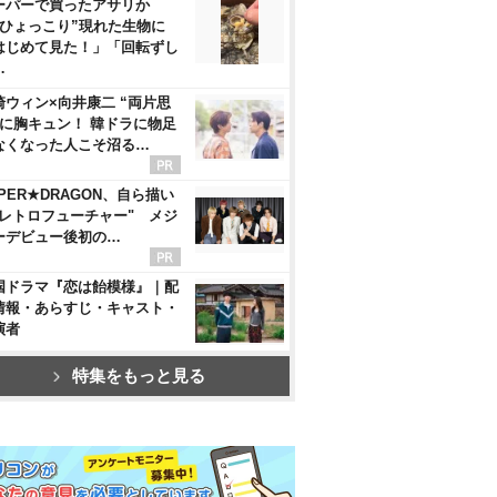
ーパーで買ったアサリか
“ひょっこり”現れた生物に
はじめて見た！」「回転ずし
…
崎ウィン×向井康二 “両片思
”に胸キュン！ 韓ドラに物足
なくなった人こそ沼る…
PER★DRAGON、自ら描い
"レトロフューチャー" メジ
ーデビュー後初の…
国ドラマ『恋は飴模様』｜配
情報・あらすじ・キャスト・
演者
特集をもっと見る