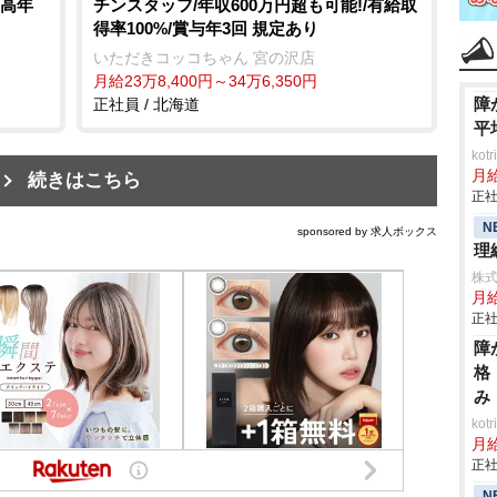
中高年
チンスタッフ/年収600万円超も可能!/有給取
得率100%/賞与年3回 規定あり
いただきコッコちゃん 宮の沢店
月給23万8,400円～34万6,350円
障
正社員 / 北海道
平
ko
月
続きはこちら
正社
N
sponsored by 求人ボックス
理
株
月
正社
障
格
み
ko
月
正社
N