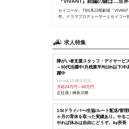
『VIVANT』続編の鍵は…世
セイコーが、TBS系日曜劇場『VIVA
作。ドラマプロデューサーとセイコー
求人特集
障がい者支援スタッフ・デイサービス/
～50代活躍中/月残業平均10h以下/
躍中
kotrio紹介横浜支店
月給24万円～40万円
正社員 / 神奈川県
1.5tドライバー/生協/ルート配送/管理
ヶ月の育休を取った実績あり。やる
れば休みは自由にどうぞ。by所長