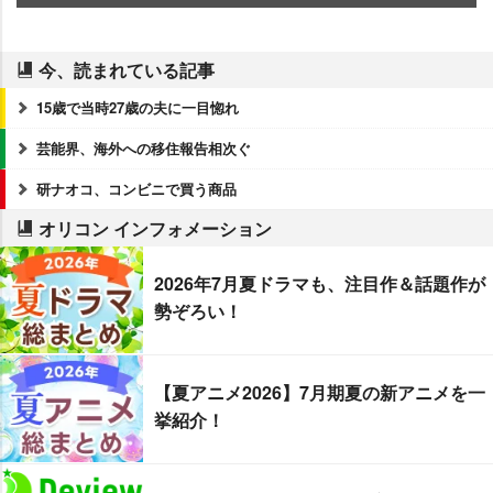
今、読まれている記事
15歳で当時27歳の夫に一目惚れ
芸能界、海外への移住報告相次ぐ
研ナオコ、コンビニで買う商品
オリコン インフォメーション
2026年7月夏ドラマも、注目作＆話題作が
勢ぞろい！
【夏アニメ2026】7月期夏の新アニメを一
挙紹介！