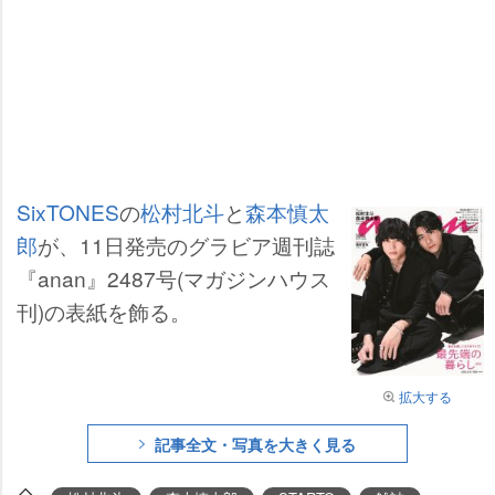
SixTONES
の
松村北斗
と
森本慎太
郎
が、11日発売のグラビア週刊誌
『anan』2487号(マガジンハウス
刊)の表紙を飾る。
拡大する
記事全文・写真を大きく見る