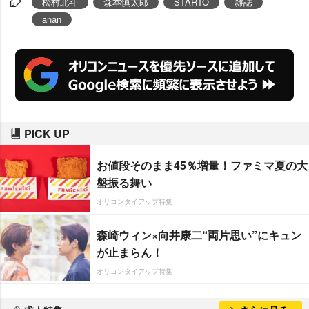
松村北斗
森本慎太郎
STARTO
雑誌
anan
PICK UP
お値段そのまま45％増量！ファミマ夏の大
盤振る舞い
オリコンタイアップ特集
森崎ウィン×向井康二“両片思い”にキュン
が止まらん！
オリコンタイアップ特集