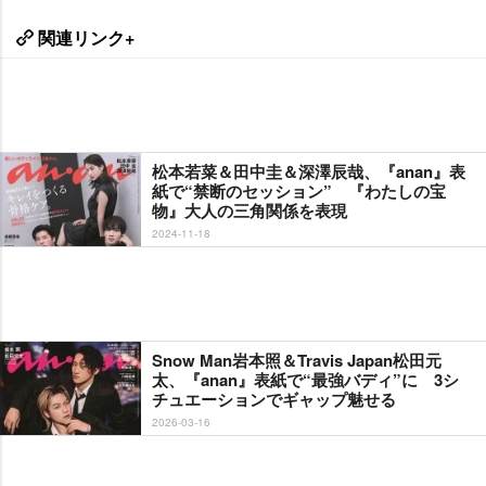
関連リンク+
松本若菜＆田中圭＆深澤辰哉、『anan』表
紙で“禁断のセッション” 『わたしの宝
物』大人の三角関係を表現
2024-11-18
Snow Man岩本照＆Travis Japan松田元
太、『anan』表紙で“最強バディ”に 3シ
チュエーションでギャップ魅せる
2026-03-16