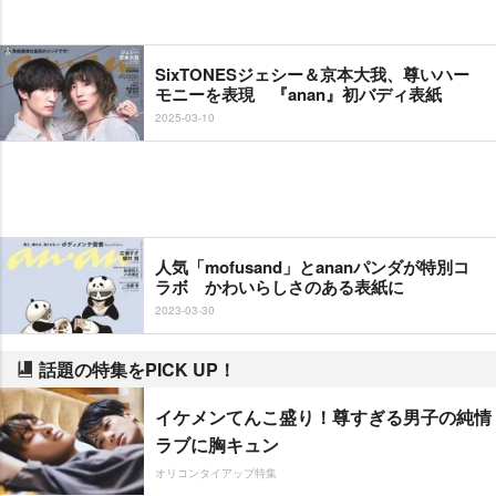
SixTONESジェシー＆京本大我、尊いハー
モニーを表現 『anan』初バディ表紙
2025-03-10
人気「mofusand」とananパンダが特別コ
ラボ かわいらしさのある表紙に
2023-03-30
話題の特集をPICK UP！
イケメンてんこ盛り！尊すぎる男子の純情
ラブに胸キュン
オリコンタイアップ特集