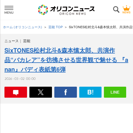
ホーム (オリコンニュース)
芸能 TOP
SixTONES松村北斗&森本慎太郎、共演作
ニュース
芸能
SixTONES松村北斗&森本慎太郎、共演作
品“バカレア”を彷彿させる世界観で魅せる 『a
nan』バディ表紙第6弾
2026-03-02 00:00