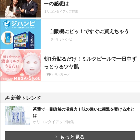
ーの感想は
オリコンタイアップ特集
自販機にピッ！ですぐに買えちゃう
（PR）ジハンピ
朝1分貼るだけ！ミルクピールで一日中ず
っとうるツヤ肌
（PR）サボリーノ
新着トレンド
茶葉で一目瞭然の浸透力！味の違いに衝撃を受ける水と
は
オリコンタイアップ特集
もっと見る