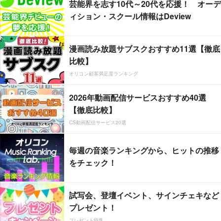
芸能界を志す10代～20代を応援！ オーデ
ィション・スクール情報はDeview
漫画読み放題サブスクおすすめ11選【徹底
比較】
オリコン顧客満足度ランキング
2026年動画配信サービスおすすめ40選
【徹底比較】
CS動画配信サービス20選
毎週の音楽ランキングから、ヒットの推移
をチェック！
試写会、登壇イベント、サインチェキなど
プレゼント！
プレゼント特集