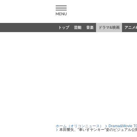
トップ
芸能
音楽
ドラマ&映画
アニメ
ホーム（オリコンニュース）
Drama&Movie T
本田響矢、“車いすヤンキー”姿のビジュアル公