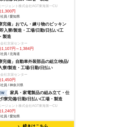
エージェント株式会社AGT東海第一CU
1,300円
社員 / 愛知県
寮完備」おでん・練り物のピッキン
/即入寮/製造・工場/日勤/日払い/工
・製造
式会社京栄センター
1,107円～1,384円
社員 / 北海道
寮完備」自動車外装部品の組立/検品/
入寮/製造・工場/日勤/日払い
式会社京栄センター
1,450円
社員 / 神奈川県
家具・家電製品の組み立て・仕
EW
げ/寮完備/日勤/日払い/工場・製造
エージェント株式会社AGT東海第一CU
1,240円
社員 / 愛知県
続きはこちら