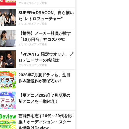
オリコンタイアップ特集
SUPER★DRAGON、自ら描い
た”レトロフューチャー”
オリコンタイアップ特集
【驚愕】メーカー社員が推す
「10万円台」神コスパPC
オリコンタイアップ特集
『VIVANT』限定ウオッチ、プ
ロデューサーの感想は
オリコンタイアップ特集
2026年7月夏ドラマも、注目
作＆話題作が勢ぞろい！
【夏アニメ2026】7月期夏の
新アニメを一挙紹介！
芸能界を志す10代～20代を応
援！オーディション・スクー
ル情報はDeview