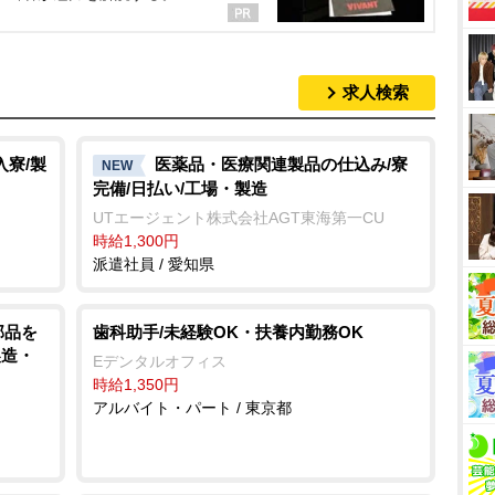
求人検索
入寮/製
医薬品・医療関連製品の仕込み/寮
NEW
完備/日払い/工場・製造
UTエージェント株式会社AGT東海第一CU
時給1,300円
派遣社員 / 愛知県
部品を
歯科助手/未経験OK・扶養内勤務OK
製造・
Eデンタルオフィス
時給1,350円
アルバイト・パート / 東京都