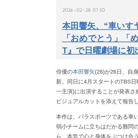
2026-02-28 07:50
本田響矢、“車いす
「おめでとう」「め
T』で日曜劇場に初
俳優の
本田響矢
(26)が26日、
新。同日に4月スタートのTBS日曜
一
主演)に出演することが発表さ
ビジュアルカットを添えて報告
本作は、パラスポーツである車
弱小チームに立ちはだかる難問
ら、本気で心と身体をぶつけ合