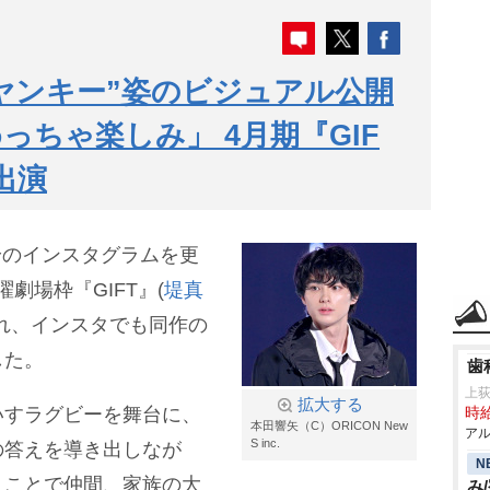
ヤンキー”姿のビジュアル公開
っちゃ楽しみ」 4月期『GIF
出演
自身のインスタグラムを更
劇場枠『GIFT』(
堤真
れ、インスタでも同作の
した。
歯
上
拡大する
いすラグビーを舞台に、
時給
本田響矢（C）ORICON New
アル
S inc.
の答えを導き出しなが
N
うことで仲間、家族の大
み