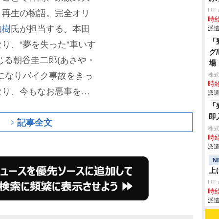
UT
と再生の物語。完全オリ
時給
知樹
氏が担当する。本田
派遣
「
り、“夢を失った”車いす
グ
じる朝谷圭二郎(あさや・
場
になりバイク事故をきっ
株
時給
なり、今もなお悪事を働
派遣
「
という役どころ。
即
記事全文
株
時給
派遣
N
上
UT
時給
派遣