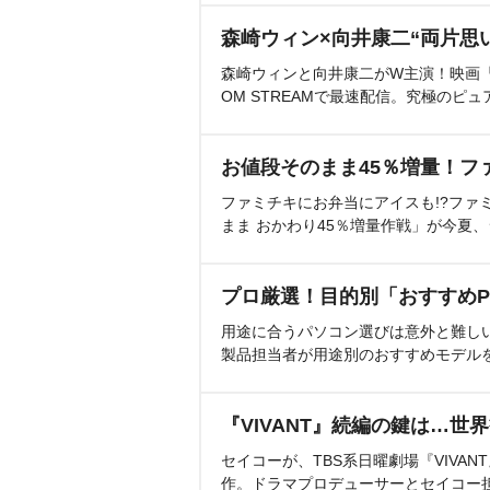
森崎ウィン×向井康二“両片思
森崎ウィンと向井康二がW主演！映画『（L
OM STREAMで最速配信。究極のピュ
お値段そのまま45％増量！フ
ファミチキにお弁当にアイスも!?ファ
まま おかわり45％増量作戦」が今夏
プロ厳選！目的別「おすすめP
用途に合うパソコン選びは意外と難し
製品担当者が用途別のおすすめモデル
『VIVANT』続編の鍵は…世
セイコーが、TBS系日曜劇場『VIVA
作。ドラマプロデューサーとセイコー