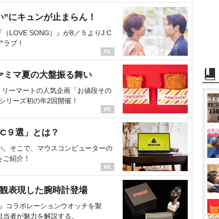
い”にキュンが止まらん！
OVE SONG）』が8／５よりJ:C
アラブ！
ァミマ夏の大盤振る舞い
ミリーマートの人気企画「お値段その
、シリーズ初の年2回開催！
C９選」とは？
い。そこで、マウスコンピューターの
をご紹介！
界観表現した腕時計登場
NT』コラボレーションウオッチを製
担当者が魅力を解説する。