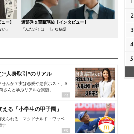
1
2
ビュー】
渡部秀＆齋藤璃佑【インタビュー】
3
ない」
「んだが！ほー!!」な秘話
4
5
む“人身取引”のリアル
ませんか？実は恋愛や悪質ホスト、S
海荷さんと学ぶリアルな実態。
支える「小学生の甲子園」
与えられる「マクドナルド・ワッペ
指す