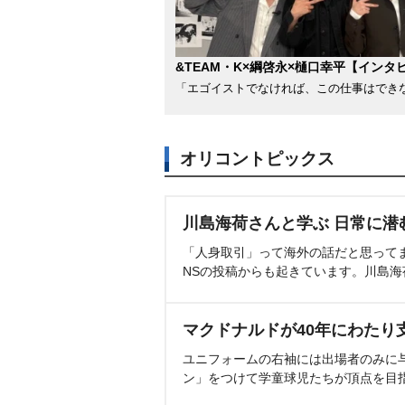
&TEAM・K×綱啓永×樋口幸平【インタ
「エゴイストでなければ、この仕事はでき
オリコントピックス
川島海荷さんと学ぶ 日常に潜
「人身取引」って海外の話だと思って
NSの投稿からも起きています。川島
マクドナルドが40年にわたり
ユニフォームの右袖には出場者のみに
ン」をつけて学童球児たちが頂点を目