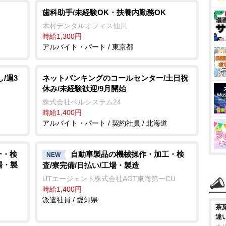
歯科助手/未経験OK・扶養内勤務OK
木村デンタルオフィス仙川
時給1,300円
アルバイト・パート / 東京都
/週3
ネットバンキングのコールセンター/土日祝
休み/未経験歓迎/9月開始
株式会社ベルシステム24
時給1,400円
アルバイト・パート / 契約社員 / 北海道
ー・検
自動車製品の機械操作・加工・検
NEW
場・製
査/寮完備/日払い/工場・製造
UTエージェント株式会社AGT東海第一CU
時給1,400円
派遣社員 / 愛知県
茶
違
オ