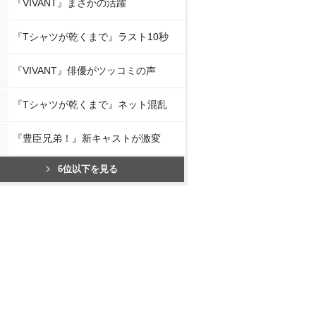
『VIVANT』まさかの活躍
『Tシャツが乾くまで』ラスト10秒
『VIVANT』俳優がツッコミの声
『Tシャツが乾くまで』ネット混乱
『豊臣兄弟！』新キャストが激変
6位以下を見る