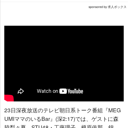
sponsored by 求人ボックス
23日深夜放送のテレビ朝日系トーク番組『MEG
UMIママのいるBar』(深2:17)では、ゲストに森
脇梨々夏、STU48・工藤理子、榎原依那、錦