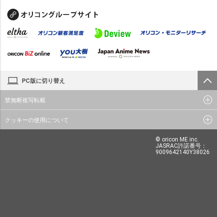
PC版に切り替え
禁無断複写転載
クッキーの使用について
© oricon ME inc.
JASRAC許諾番号：
9009642140Y38026