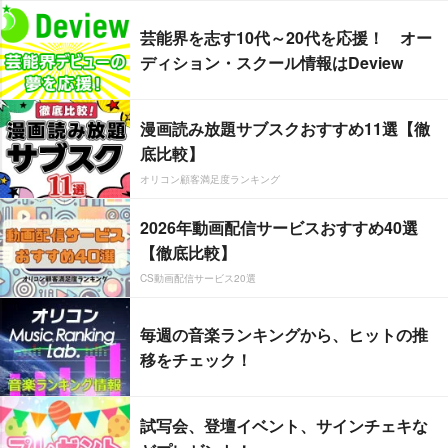
芸能界を志す10代～20代を応援！ オー
ディション・スクール情報はDeview
漫画読み放題サブスクおすすめ11選【徹
底比較】
オリコン顧客満足度ランキング
2026年動画配信サービスおすすめ40選
【徹底比較】
CS動画配信サービス20選
毎週の音楽ランキングから、ヒットの推
移をチェック！
試写会、登壇イベント、サインチェキな