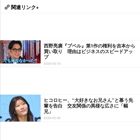
関連リンク+
西野亮廣『プペル』第1作の権利を吉本から
買い取り 理由はビジネスのスピードアッ
プ
2026-03-16
ヒコロヒー、“大好きなお兄さん”と慕う先
輩を告白 交友関係の異様な広さに「幅
兄」
2026-05-26