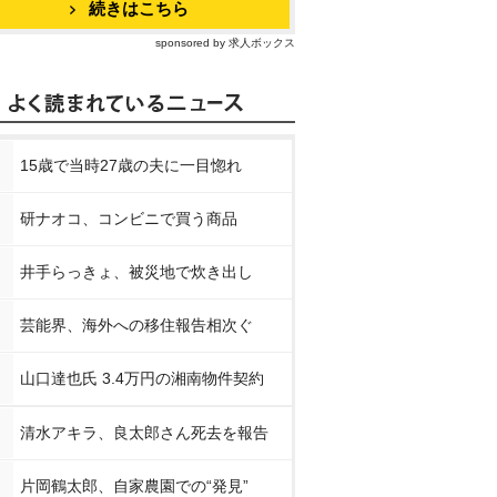
続きはこちら
sponsored by 求人ボックス
15歳で当時27歳の夫に一目惚れ
研ナオコ、コンビニで買う商品
井手らっきょ、被災地で炊き出し
芸能界、海外への移住報告相次ぐ
山口達也氏 3.4万円の湘南物件契約
清水アキラ、良太郎さん死去を報告
片岡鶴太郎、自家農園での“発見”