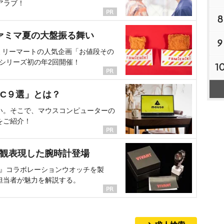
アラブ！
8
ァミマ夏の大盤振る舞い
9
ミリーマートの人気企画「お値段その
、シリーズ初の年2回開催！
1
C９選」とは？
い。そこで、マウスコンピューターの
をご紹介！
界観表現した腕時計登場
NT』コラボレーションウオッチを製
担当者が魅力を解説する。