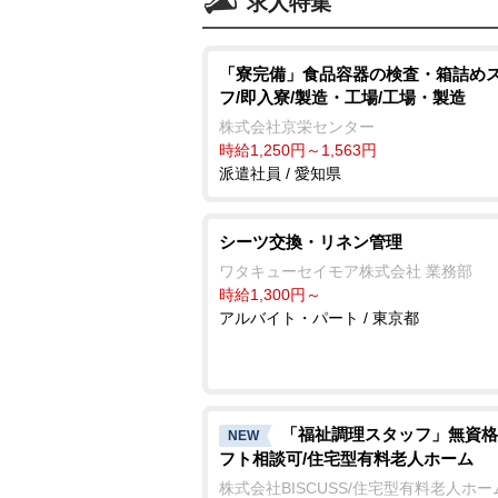
求人特集
「寮完備」食品容器の検査・箱詰め
フ/即入寮/製造・工場/工場・製造
株式会社京栄センター
時給1,250円～1,563円
派遣社員 / 愛知県
シーツ交換・リネン管理
ワタキューセイモア株式会社 業務部
時給1,300円～
アルバイト・パート / 東京都
「福祉調理スタッフ」無資格
NEW
フト相談可/住宅型有料老人ホーム
株式会社BISCUSS/住宅型有料老人ホーム 