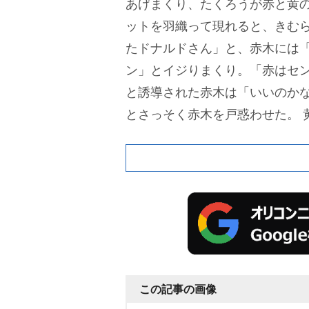
あげまくり、たくろうが赤と黄
ットを羽織って現れると、きむ
たドナルドさん」と、赤木には
ン」とイジりまくり。「赤はセ
と誘導された赤木は「いいのか
とさっそく赤木を戸惑わせた。
らに岡田は「グループカラーは
す」と振って、きむら「岡田さ
ジタジに。コーヒーの試飲コー
で(たくろうは)『こういうとこ
と」と暴露するときむらは「岡
さいよ。ばらさないでください
ばれてくると「これ立つの知って
この記事の画像
ージを立てて教える岡田にきむ