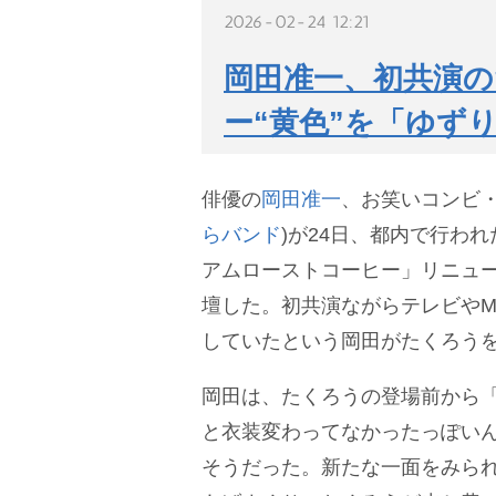
2026-02-24 12:21
岡田准一、初共演の
ー“黄色”を「ゆず
俳優の
岡田准一
、お笑いコンビ
らバンド
)が24日、都内で行わ
アムローストコーヒー」リニュ
壇した。初共演ながらテレビやM
していたという岡田がたくろう
岡田は、たくろうの登場前から
と衣装変わってなかったっぽい
そうだった。新たな一面をみら