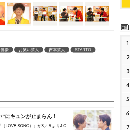
のポテトを赤木にわけて
、新商品「クリームブリ
では、赤木に向け「僕に
たのに」とポツリ。赤木
素手でひとつあげると
1
きて…」と安心。すっか
俳優
お笑い芸人
吉本芸人
STARTO
2
だった。
3
4
5
6
い”にキュンが止まらん！
OVE SONG）』が8／５よりJ:C
7