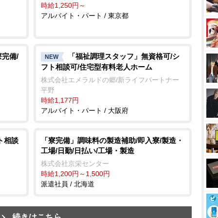
時給1,250円～
アルバイト・パート / 東京都
完備/
「福祉調理スタッフ」無資格可/シ
NEW
フト相談可/住宅型有料老人ホーム
株式会社エメラルドの郷/新ライフパートナー
平野
時給1,177円
アルバイト・パート / 大阪府
ト相談
「寮完備」調味料の製造補助/即入寮/製造・
工場/日勤/日払い/工場・製造
株式会社京栄センター
時給1,200円～1,500円
派遣社員 / 北海道
続きはこちら