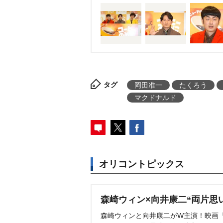
よ!」とツッコミ。その後も自分
あげる優しさをみせる岡田だが
ュレホットドーナッツ」の試食
はくれないんだ…さっきはあげ
はあわてて立ち上がり、袋から
「よかったです。等価交換がで
タグ
岡田准一
たくろう
り岡田に押され気味のたくろう
マクドナルド
オリコントピックス
森崎ウィン×向井康二“両片思
森崎ウィンと向井康二がW主演！映画『（L