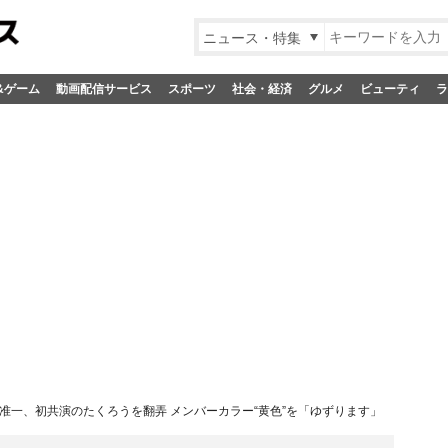
ニュース・特集
&ゲーム
動画配信サービス
スポーツ
社会・経済
グルメ
ビューティ
ラ
准一、初共演のたくろうを翻弄 メンバーカラー“黄色”を「ゆずります」