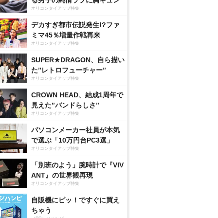
る男子の純情ラブに胸キュン
オリコンタイアップ特集
デカすぎ都市伝説発生!?ファ
ミマ45％増量作戦再来
オリコンタイアップ特集
SUPER★DRAGON、自ら描い
た”レトロフューチャー”
オリコンタイアップ特集
CROWN HEAD、結成1周年で
見えた”バンドらしさ”
オリコンタイアップ特集
パソコンメーカー社員が本気
で選ぶ「10万円台PC3選」
オリコンタイアップ特集
「別班のよう」腕時計で『VIV
ANT』の世界観再現
オリコンタイアップ特集
自販機にピッ！ですぐに買え
ちゃう