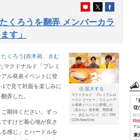
たくろうを翻弄 メンバーカラ
ります」
・
たくろう
(
赤木裕
、
きむ
れたマクドナルド「プレミ
ーアル発表イベントに登
-1で見て対面を楽しみに
拡大する
マクドナルド「プレミアムロ
を翻弄した。
ーストコーヒー」リニューア
「
ル発表イベントに登壇した
従
（左から）赤木裕、岡田准
「ご期待ください。ずっ
一、きむらバンド （C）ORI
株式
CON NewS inc.
時給
んですけど着心地が良さ
アル
れる感じ」とハードルを
東