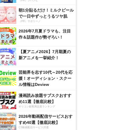
（PR）ジハンピ
朝1分貼るだけ！ミルクピール
で一日中ずっとうるツヤ肌
（PR）サボリーノ
2026年7月夏ドラマも、注目
作＆話題作が勢ぞろい！
【夏アニメ2026】7月期夏の
新アニメを一挙紹介！
芸能界を志す10代～20代を応
援！オーディション・スクー
ル情報はDeview
漫画読み放題サブスクおすす
め11選【徹底比較】
オリコン顧客満足度ランキング
2026年動画配信サービスおす
すめ40選【徹底比較】
CS動画配信サービス20選