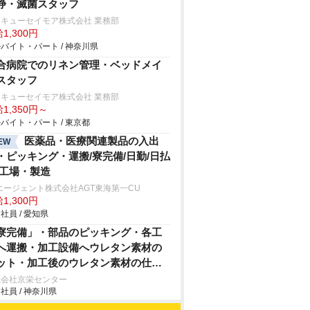
浄・滅菌スタッフ
キューセイモア株式会社 業務部
1,300円
バイト・パート / 神奈川県
合病院でのリネン管理・ベッドメイ
スタッフ
キューセイモア株式会社 業務部
1,350円～
バイト・パート / 東京都
医薬品・医療関連製品の入出
EW
・ピッキング・運搬/寮完備/日勤/日払
/工場・製造
エージェント株式会社AGT東海第一CU
1,300円
社員 / 愛知県
寮完備」・部品のピッキング・各工
へ運搬・加工設備へウレタン素材の
ット・加工後のウレタン素材の仕上
・手作業やエアドライバーを使用し
式会社京栄センター
社員 / 神奈川県
の車用シートの組付け・製品の検査
業/即入寮/製造・工場