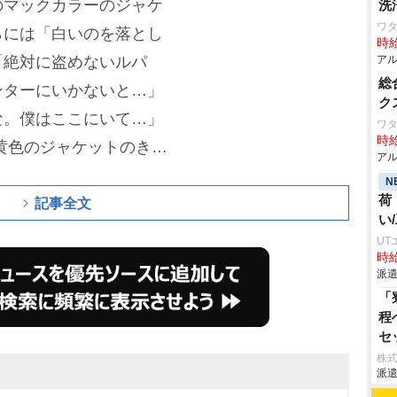
のマックカラーのジャケ
洗
ワタ
らには「白いのを落とし
時給
「絶対に盗めないルパ
アル
総
ンターにいかないと…」
ク
な。僕はここにいて…」
ワタ
時給
黄色のジャケットのきむ
アル
黄色だったのでゆずりま
N
荷
んからは荷が重い」とタ
記事全文
い
ナーでは「さきほども裏
UT
時給
ろで笑かせたことがない』
派遣
田さん、いわないでくだ
「
」と慌てた。
ポテトが運
程
セ
る?」と無邪気にパッケ
げ
株
らは「それは知ってます
派遣
て
作