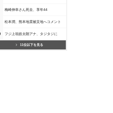
梅崎伸幸さん死去、享年44
松本潤、熊本地震被災地へコメント
0
フジ上垣皓太朗アナ、タジタジに
11位以下を見る