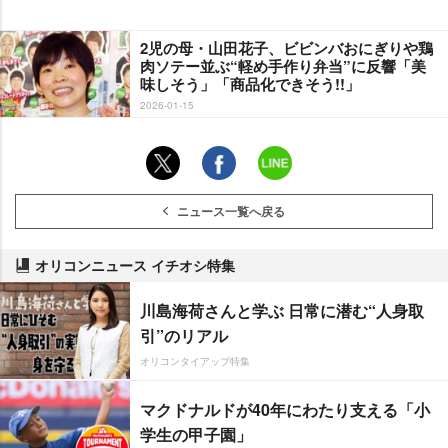
2児の母・山田花子、ビビンバおにぎりや鶏
肉ソテー並ぶ“軽め手作り弁当”に反響「美
味しそう」「商品化できそう!!」
2026-01-15
ニュース一覧へ戻る
オリコンニュース イチオシ特集
川島海荷さんと学ぶ 日常に潜む“人身取
引”のリアル
オリコンタイアップ特集
マクドナルドが40年にわたり支える「小
学生の甲子園」