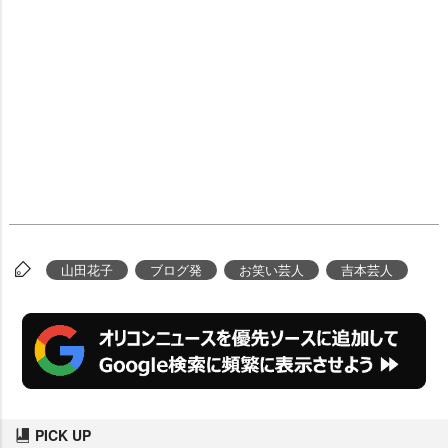
山田花子
ブログ発
お笑い芸人
吉本芸人
PICK UP