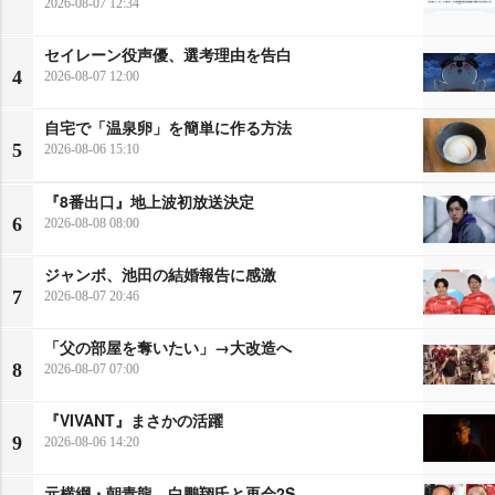
2026-08-07 12:34
セイレーン役声優、選考理由を告白
4
2026-08-07 12:00
自宅で「温泉卵」を簡単に作る方法
5
2026-08-06 15:10
『8番出口』地上波初放送決定
6
2026-08-08 08:00
ジャンボ、池田の結婚報告に感激
7
2026-08-07 20:46
「父の部屋を奪いたい」→大改造へ
8
2026-08-07 07:00
『VIVANT』まさかの活躍
9
2026-08-06 14:20
元横綱・朝青龍、白鵬翔氏と再会2S