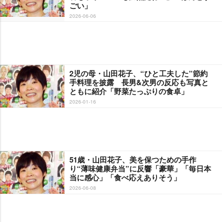
ごい」
2026-06-06
2児の母・山田花子、“ひと工夫した”節約
手料理を披露 長男&次男の反応も写真と
ともに紹介「野菜たっぷりの食卓」
2026-01-16
51歳・山田花子、美を保つための手作
り“薄味健康弁当”に反響「豪華」「毎日本
当に感心」「食べ応えありそう」
2026-06-08