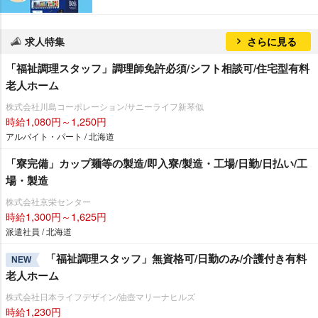
求人特集
さらに見る
「福祉調理スタッフ」調理師免許必須/シフト相談可/住宅型有料
老人ホーム
株式会社川島コーポレーション/サニーライフ新琴似
時給1,080円～1,250円
アルバイト・パート / 北海道
「寮完備」カップ麺等の製造/即入寮/製造・工場/日勤/日払い/工
場・製造
株式会社京栄センター
時給1,300円～1,625円
派遣社員 / 北海道
「福祉調理スタッフ」無資格可/日勤のみ/介護付き有料
NEW
老人ホーム
株式会社日本ライフデザイン/油壺マリーナヒルズ
時給1,230円