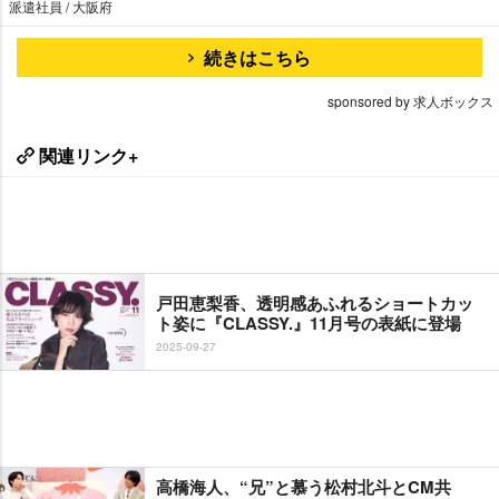
派遣社員 / 大阪府
続きはこちら
sponsored by 求人ボックス
関連リンク+
戸田恵梨香、透明感あふれるショートカッ
ト姿に『CLASSY.』11月号の表紙に登場
2025-09-27
高橋海人、“兄”と慕う松村北斗とCM共