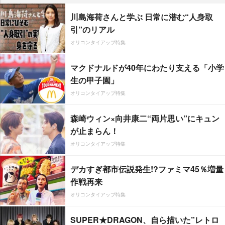
川島海荷さんと学ぶ 日常に潜む“人身取
引”のリアル
オリコンタイアップ特集
マクドナルドが40年にわたり支える「小学
生の甲子園」
オリコンタイアップ特集
森崎ウィン×向井康二“両片思い”にキュン
が止まらん！
オリコンタイアップ特集
デカすぎ都市伝説発生!?ファミマ45％増量
作戦再来
オリコンタイアップ特集
SUPER★DRAGON、自ら描いた”レトロ