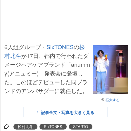
6人組グループ・
SixTONES
の
松
村北斗
が17日、都内で行われたダ
メージヘアケアブランド「anumm
y(アニュミー)」発表会に登壇し
た。このほどデビューした同ブラ
ンドのアンバサダーに就任した。
拡大する
記事全文・写真を大きく見る
松村北斗
SixTONES
STARTO