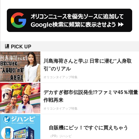
PICK UP
川島海荷さんと学ぶ 日常に潜む“人身取
引”のリアル
オリコンタイアップ特集
デカすぎ都市伝説発生!?ファミマ45％増量
作戦再来
オリコンタイアップ特集
自販機にピッ！ですぐに買えちゃう
（PR）ジハンピ