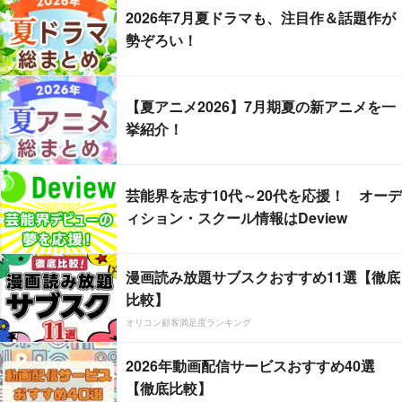
2026年7月夏ドラマも、注目作＆話題作が
勢ぞろい！
【夏アニメ2026】7月期夏の新アニメを一
挙紹介！
芸能界を志す10代～20代を応援！ オーデ
ィション・スクール情報はDeview
漫画読み放題サブスクおすすめ11選【徹底
比較】
オリコン顧客満足度ランキング
2026年動画配信サービスおすすめ40選
【徹底比較】