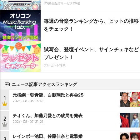
CS動画配信サービス20選
毎週の音楽ランキングから、ヒットの推移
をチェック！
試写会、登壇イベント、サインチェキなど
プレゼント！
プレゼント特集
ニュース記事アクセスランキング
元横綱・朝青龍、白鵬翔氏と再会2S
1
2026-08-06 16:16
テオくん、加藤乃愛との破局を発表
2
2026-08-07 21:21
レインボー池田、佐藤佳奈と電撃婚
3