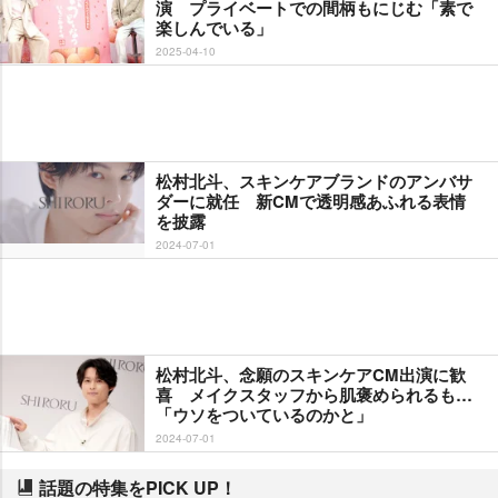
演 プライベートでの間柄もにじむ「素で
楽しんでいる」
2025-04-10
松村北斗、スキンケアブランドのアンバサ
ダーに就任 新CMで透明感あふれる表情
を披露
2024-07-01
松村北斗、念願のスキンケアCM出演に歓
喜 メイクスタッフから肌褒められるも…
「ウソをついているのかと」
2024-07-01
話題の特集をPICK UP！