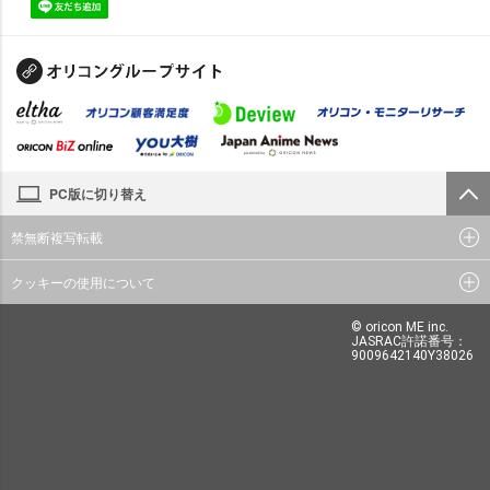
PC版に切り替え
禁無断複写転載
クッキーの使用について
© oricon ME inc.
JASRAC許諾番号：
9009642140Y38026