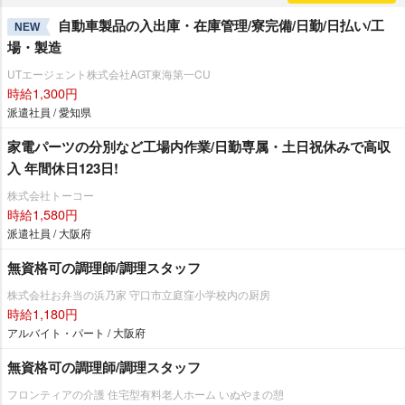
自動車製品の入出庫・在庫管理/寮完備/日勤/日払い/工
NEW
場・製造
UTエージェント株式会社AGT東海第一CU
時給1,300円
派遣社員 / 愛知県
家電パーツの分別など工場内作業/日勤専属・土日祝休みで高収
入 年間休日123日!
株式会社トーコー
時給1,580円
派遣社員 / 大阪府
無資格可の調理師/調理スタッフ
株式会社お弁当の浜乃家 守口市立庭窪小学校内の厨房
時給1,180円
アルバイト・パート / 大阪府
無資格可の調理師/調理スタッフ
フロンティアの介護 住宅型有料老人ホーム いぬやまの憩