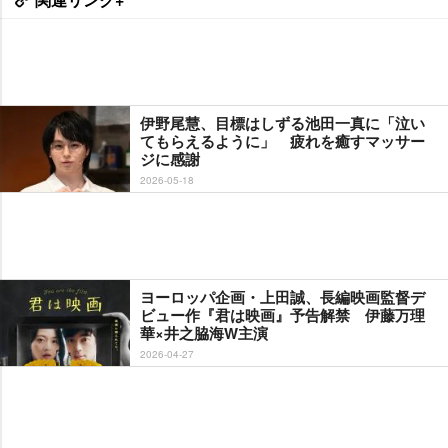
伊野尾慧、目標はしずる池田一真に「泣い
てもらえるように」 疲れを癒すマッサー
ジに感謝
2026-05-18
ヨーロッパ企画・上田誠、長編映画監督デ
ビュー作『君は映画』予告解禁 伊藤万理
華×井之脇海W主演
2026-04-27