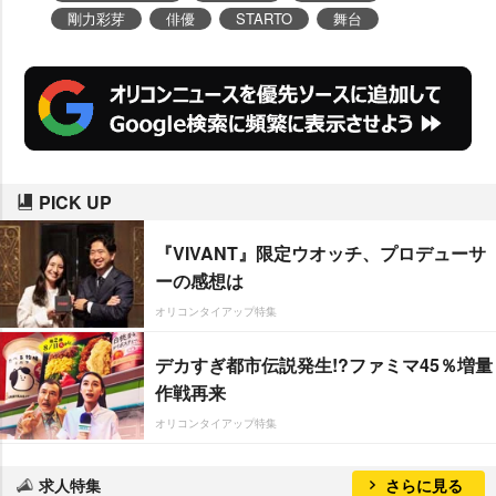
剛力彩芽
俳優
STARTO
舞台
PICK UP
『VIVANT』限定ウオッチ、プロデューサ
ーの感想は
オリコンタイアップ特集
デカすぎ都市伝説発生!?ファミマ45％増量
作戦再来
オリコンタイアップ特集
求人特集
さらに見る