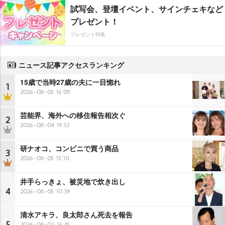
試写会、登壇イベント、サインチェキなど
プレゼント！
プレゼント特集
ニュース記事アクセスランキング
15歳で当時27歳の夫に一目惚れ
1
2026-08-05 16:09
芸能界、海外への移住報告相次ぐ
2
2026-08-04 19:53
研ナオコ、コンビニで買う商品
3
2026-08-05 15:10
井手らっきょ、被災地で炊き出し
4
2026-08-05 10:39
清水アキラ、良太郎さん死去を報告
5
2026-08-02 16:45