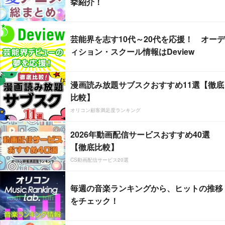
挙紹介！
芸能界を志す10代～20代を応援！ オーデ
ィション・スクール情報はDeview
漫画読み放題サブスクおすすめ11選【徹底
比較】
オリコン顧客満足度ランキング
2026年動画配信サービスおすすめ40選
【徹底比較】
CS動画配信サービス20選
毎週の音楽ランキングから、ヒットの推移
をチェック！