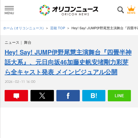
ホーム (オリコンニュース)
芸能 TOP
Hey! Say! JUMP伊野尾慧主演舞台
ニュース
舞台
Hey! Say! JUMP伊野尾慧主演舞台『四畳半神
話大系』、元日向坂46加藤史帆安堵剛力彩芽
ら全キャスト発表 メインビジュアル公開
2026-02-11 16:00