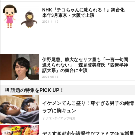
NHK『チコちゃんに叱られる！』舞台化
来年3月東京・大阪で上演
2021-11-19
伊野尾慧、膨大なセリフ量も「一言一句間
違えられない」 森見登美彦氏『四畳半神
話大系』の舞台に主演
2026-05-18
話題の特集をPICK UP！
イケメンてんこ盛り！尊すぎる男子の純情
ラブに胸キュン
オリコンタイアップ特集
デカすぎ都市伝説発生!?ファミマ45％増量