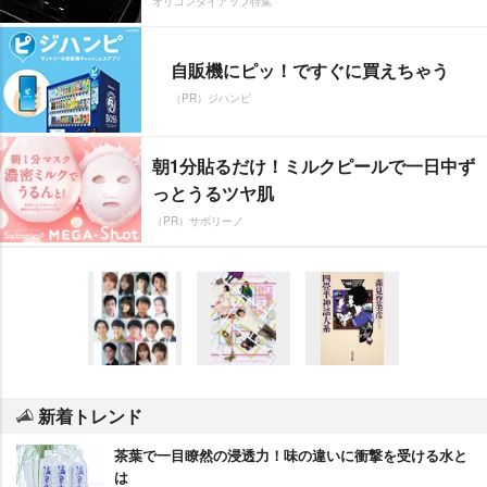
オリコンタイアップ特集
自販機にピッ！ですぐに買えちゃう
（PR）ジハンピ
朝1分貼るだけ！ミルクピールで一日中ず
っとうるツヤ肌
（PR）サボリーノ
新着トレンド
茶葉で一目瞭然の浸透力！味の違いに衝撃を受ける水と
は