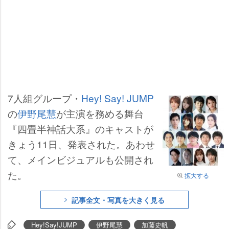
7人組グループ・
Hey! Say! JUMP
の
伊野尾慧
が主演を務める舞台
『四畳半神話大系』のキャストが
きょう11日、発表された。あわせ
て、メインビジュアルも公開され
た。
拡大する
記事全文・写真を大きく見る
Hey!Say!JUMP
伊野尾慧
加藤史帆