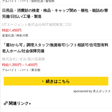
アルバイト・パート / 契約社員 / 愛知県
日用品・消費財の検査・検品・キャップ閉め・梱包・箱詰め/寮
完備/日払い/工場・製造
UTエージェント株式会社AGT南関東第二CU
時給1,450円
派遣社員 / 神奈川県
「週3から可」調理スタッフ/無資格可/シフト相談可/住宅型有料
老人ホーム/社会保障完備
株式会社いずみ/菜の花葛飾
時給1,350円～1,400円
アルバイト・パート / 東京都
続きはこちら
sponsored by 求人ボックス
関連リンク+