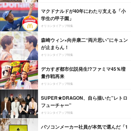
マクドナルドが40年にわたり支える「小
学生の甲子園」
オリコンタイアップ特集
森崎ウィン×向井康二“両片思い”にキュン
が止まらん！
オリコンタイアップ特集
デカすぎ都市伝説発生!?ファミマ45％増
量作戦再来
オリコンタイアップ特集
SUPER★DRAGON、自ら描いた”レトロ
フューチャー”
オリコンタイアップ特集
パソコンメーカー社員が本気で選んだ「1