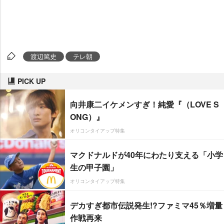
渡辺篤史
テレ朝
PICK UP
向井康二イケメンすぎ！純愛『（LOVE S
ONG）』
オリコンタイアップ特集
マクドナルドが40年にわたり支える「小学
生の甲子園」
オリコンタイアップ特集
デカすぎ都市伝説発生!?ファミマ45％増量
作戦再来