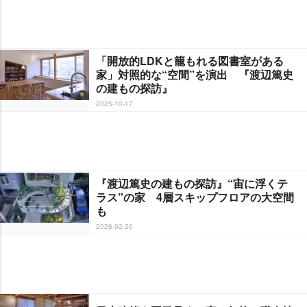
「開放的LDKと籠もれる図書室がある
家」対照的な“空間”を演出 『渡辺篤史
の建もの探訪』
2025-10-17
『渡辺篤史の建もの探訪』“宙に浮くテ
ラス”の家 4層スキップフロアの大空間
も
2026-02-20