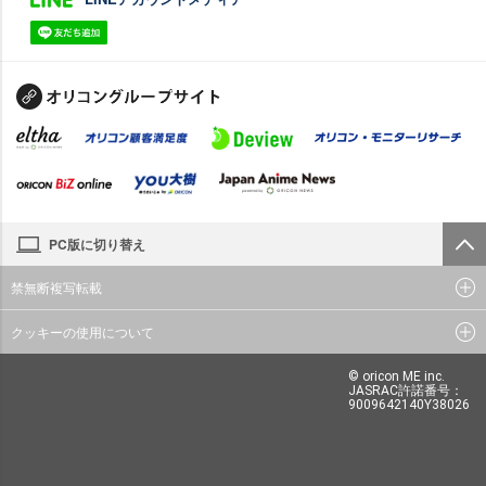
PC版に切り替え
禁無断複写転載
クッキーの使用について
© oricon ME inc.
JASRAC許諾番号：
9009642140Y38026