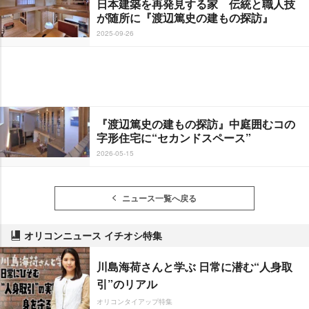
日本建築を再発見する家 伝統と職人技
が随所に『渡辺篤史の建もの探訪』
2025-09-26
『渡辺篤史の建もの探訪』中庭囲むコの
字形住宅に“セカンドスペース”
2026-05-15
ニュース一覧へ戻る
オリコンニュース イチオシ特集
川島海荷さんと学ぶ 日常に潜む“人身取
引”のリアル
オリコンタイアップ特集