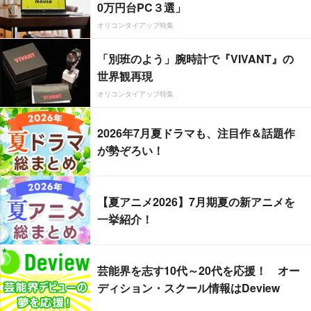
0万円台PC３選」
オリコンタイアップ特集
「別班のよう」腕時計で『VIVANT』の
世界観再現
オリコンタイアップ特集
2026年7月夏ドラマも、注目作＆話題作
が勢ぞろい！
【夏アニメ2026】7月期夏の新アニメを
一挙紹介！
芸能界を志す10代～20代を応援！ オー
ディション・スクール情報はDeview