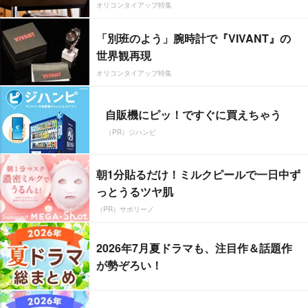
オリコンタイアップ特集
「別班のよう」腕時計で『VIVANT』の
世界観再現
オリコンタイアップ特集
自販機にピッ！ですぐに買えちゃう
（PR）ジハンピ
朝1分貼るだけ！ミルクピールで一日中ず
っとうるツヤ肌
（PR）サボリーノ
2026年7月夏ドラマも、注目作＆話題作
が勢ぞろい！