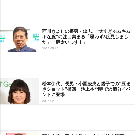
西川きよしの長男・忠志、“太すぎるムキム
キな腕”に注目集まる「思わず3度見しまし
た」「腕太いっす！」
2026-05-16
松本伊代、長男・小園凌央と親子での“豆ま
きショット”披露 池上本門寺での節分イベ
ントに登場
2026-02-04