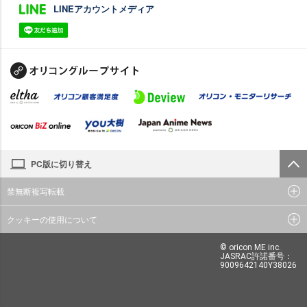
LINEアカウントメディア
PC版に切り替え
禁無断複写転載
クッキーの使用について
© oricon ME inc.
JASRAC許諾番号：
9009642140Y38026