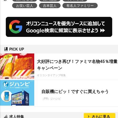
お笑い芸人
吉本芸人
有名人ファミリー
PICK UP
大好評につき再び！ファミマ名物45％増量
キャンペーン
オリコンタイアップ特集
自販機にピッ！ですぐに買えちゃう
（PR）ジハンピ
求人特集
さらに見る