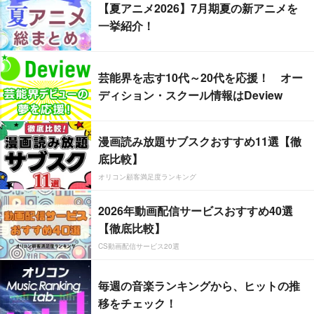
【夏アニメ2026】7月期夏の新アニメを
一挙紹介！
芸能界を志す10代～20代を応援！ オー
ディション・スクール情報はDeview
漫画読み放題サブスクおすすめ11選【徹
底比較】
オリコン顧客満足度ランキング
2026年動画配信サービスおすすめ40選
【徹底比較】
CS動画配信サービス20選
毎週の音楽ランキングから、ヒットの推
移をチェック！