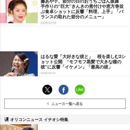
藤あや子、節分の日のおうちごはん披露
手作りの“巨大”きんきの煮付けや恵方巻並
ぶ食卓ショットに反響「料理、上手」「バ
ランスの取れた節分のメニュー」
2026-02-06
はるな愛「大好きな彼と」 桜を楽しむ2シ
ョット公開 “モフモフ黒髪で大きな瞳の
彼”に反響「イケメン」「最高の彼」
2026-04-01
ニュース一覧へ戻る
オリコンニュース イチオシ特集