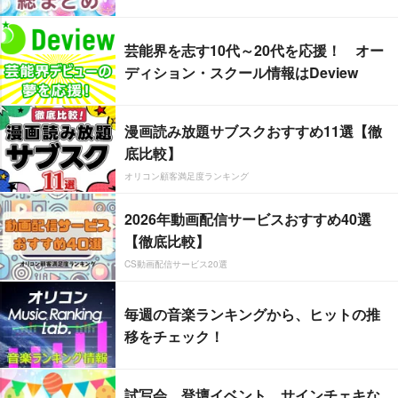
芸能界を志す10代～20代を応援！ オー
ディション・スクール情報はDeview
漫画読み放題サブスクおすすめ11選【徹
底比較】
オリコン顧客満足度ランキング
2026年動画配信サービスおすすめ40選
【徹底比較】
CS動画配信サービス20選
毎週の音楽ランキングから、ヒットの推
移をチェック！
試写会、登壇イベント、サインチェキな