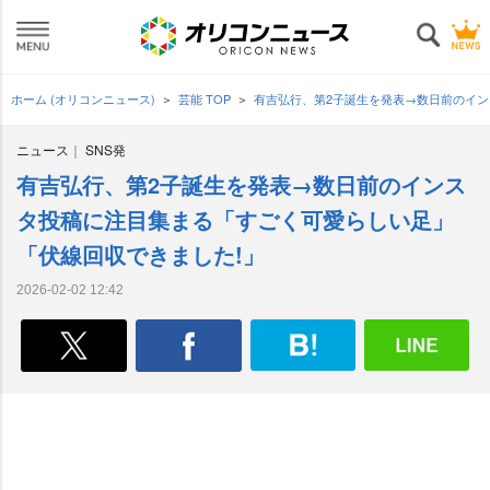
ホーム (オリコンニュース)
芸能 TOP
有吉弘行、第2子誕生を発表→数日前のイ
ニュース
SNS発
有吉弘行、第2子誕生を発表→数日前のインス
タ投稿に注目集まる「すごく可愛らしい足」
「伏線回収できました!」
2026-02-02 12:42