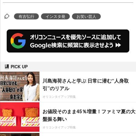
有吉弘行
インスタ発
お笑い芸人
PICK UP
川島海荷さんと学ぶ 日常に潜む“人身取
引”のリアル
オリコンタイアップ特集
お値段そのまま45％増量！ファミマ夏の大
盤振る舞い
オリコンタイアップ特集