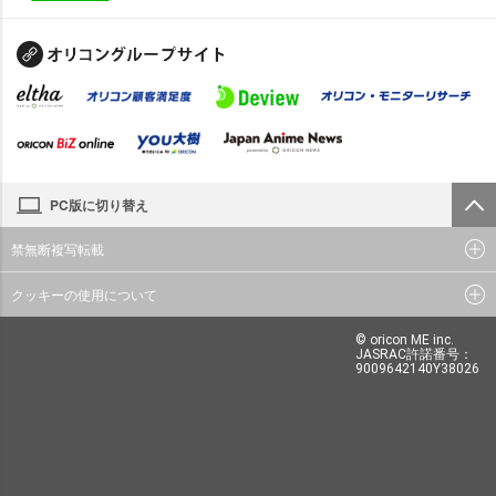
PC版に切り替え
禁無断複写転載
クッキーの使用について
© oricon ME inc.
JASRAC許諾番号：
9009642140Y38026