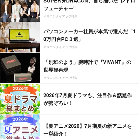
SUPER★DRAGON、自ら描いた”レトロ
フューチャー”
オリコンタイアップ特集
パソコンメーカー社員が本気で選んだ「1
0万円台PC３選」
オリコンタイアップ特集
「別班のよう」腕時計で『VIVANT』の
世界観再現
オリコンタイアップ特集
2026年7月夏ドラマも、注目作＆話題作
が勢ぞろい！
【夏アニメ2026】7月期夏の新アニメを
一挙紹介！