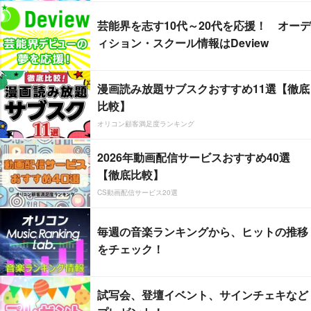
芸能界を志す10代～20代を応援！ オーデ
ィション・スクール情報はDeview
漫画読み放題サブスクおすすめ11選【徹底
比較】
オリコン顧客満足度ランキング
2026年動画配信サービスおすすめ40選
【徹底比較】
CS動画配信サービス20選
毎週の音楽ランキングから、ヒットの推移
をチェック！
試写会、登壇イベント、サインチェキなど