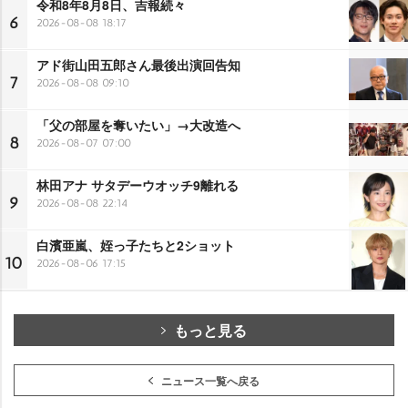
令和8年8月8日、吉報続々
6
2026-08-08 18:17
アド街山田五郎さん最後出演回告知
7
2026-08-08 09:10
「父の部屋を奪いたい」→大改造へ
8
2026-08-07 07:00
林田アナ サタデーウオッチ9離れる
9
2026-08-08 22:14
白濱亜嵐、姪っ子たちと2ショット
10
2026-08-06 17:15
もっと見る
ニュース一覧へ戻る