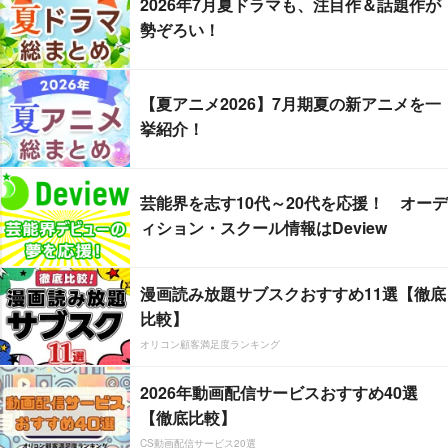
2026年7月夏ドラマも、注目作＆話題作が
勢ぞろい！
【夏アニメ2026】7月期夏の新アニメを一
挙紹介！
芸能界を志す10代～20代を応援！ オーデ
ィション・スクール情報はDeview
漫画読み放題サブスクおすすめ11選【徹底
比較】
オリコン顧客満足度ランキング
2026年動画配信サービスおすすめ40選
【徹底比較】
CS動画配信サービス20選