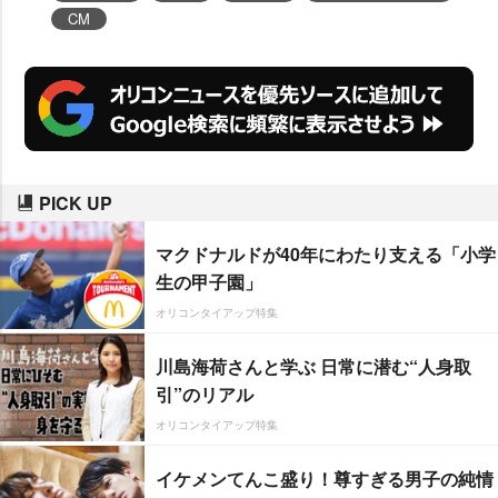
CM
PICK UP
マクドナルドが40年にわたり支える「小学
生の甲子園」
オリコンタイアップ特集
川島海荷さんと学ぶ 日常に潜む“人身取
引”のリアル
オリコンタイアップ特集
イケメンてんこ盛り！尊すぎる男子の純情