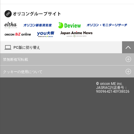
PC版に切り替え
禁無断複写転載
クッキーの使用について
© oricon ME inc.
JASRAC許諾番号：
9009642140Y38026