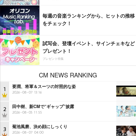
毎週の音楽ランキングから、ヒットの推移
をチェック！
試写会、登壇イベント、サインチェキなど
プレゼント！
プレゼント特集
CM NEWS RANKING
要潤、将軍＆スーツの対照的な姿
1
2026-08-07 13:16
田中樹、新CMで“ギャップ”披露
2
2026-08-05 11:55
菊池風磨、決め顔にしっくり
3
2026-08-07 04:00