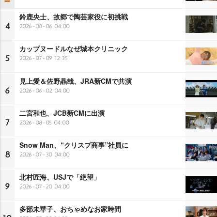
鈴鹿央士、故郷で陶芸家役に初挑戦
4
2026-08-06 04:00
カップヌードルなぜ城本クリニック
5
2026-07-09 12:35
見上愛＆佐野晶哉、JRA新CMで共演
6
2026-06-02 04:00
二宮和也、JCB新CMに出演
7
2026-08-05 04:00
Snow Man、“クリスプ商事”社員に
8
2026-07-30 04:00
北村匠海、USJで「絶望」
9
2026-07-20 04:00
多部未華子、おちゃめなお家時間