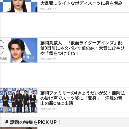
大反響…タイトなボディスーツに身を包み
2026-01-27
藤岡真威人、『仮面ライダーアインズ』配
信3日前にネタバレ寸前の妹・天音にひやひ
「気をつけてね！」
2026-01-22
藤岡ファミリーの4きょうだいが父・藤岡弘
の掛け声でスーツ姿に「変身」 洋服の青
山の新CMに出演
2026-01-22
話題の特集をPICK UP！