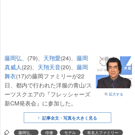
藤岡弘、
(79)、
天翔愛
(24)、
藤岡
真威人
(22)、
天翔天音
(20)、
藤岡
舞衣
(17)の藤岡ファミリーが22
日、都内で行われた洋服の青山/ス
ーツスクエアの『フレッシャーズ
拡大する
新CM発表会』に参加した。
記事全文・写真を大きく見る
藤岡弘、
俳優
モデル
有名人ファミリー