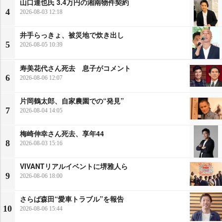
山口達也氏 3.4万円の湘南物件契約
4
2026-08-03 12:18
井手らっきょ、被災地で炊き出し
5
2026-08-05 10:39
寿美花代さん死去 息子がコメント
6
2026-08-06 12:07
片岡鶴太郎、自家農園での“発見”
7
2026-08-04 14:05
梅崎伸幸さん死去、享年44
8
2026-08-03 15:16
VIVANTリアルイベントに堺雅人ら
9
2026-08-06 18:00
さらば森田“愛車トラブル”を報告
10
2026-08-06 15:44