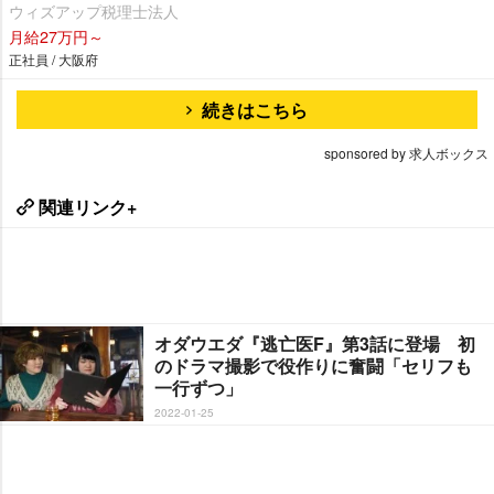
ウィズアップ税理士法人
月給27万円～
正社員 / 大阪府
続きはこちら
sponsored by 求人ボックス
関連リンク+
オダウエダ『逃亡医F』第3話に登場 初
のドラマ撮影で役作りに奮闘「セリフも
一行ずつ」
2022-01-25