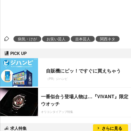
病気・けが
お笑い芸人
吉本芸人
関西ネタ
PICK UP
自販機にピッ！ですぐに買えちゃう
（PR）ジハンピ
一番似合う登場人物は…『VIVANT』限定
ウオッチ
オリコンタイアップ特集
求人特集
さらに見る