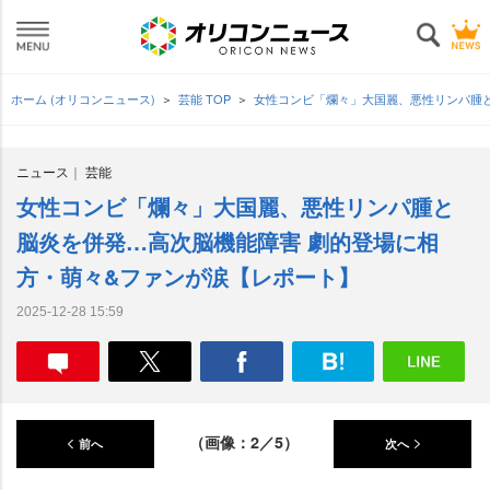
ホーム (オリコンニュース)
芸能 TOP
女性コンビ「爛々」大国麗、悪性リンパ腫
ニュース
芸能
女性コンビ「爛々」大国麗、悪性リンパ腫と
脳炎を併発…高次脳機能障害 劇的登場に相
方・萌々&ファンが涙【レポート】
2025-12-28 15:59
（画像：2／5）
前へ
次へ