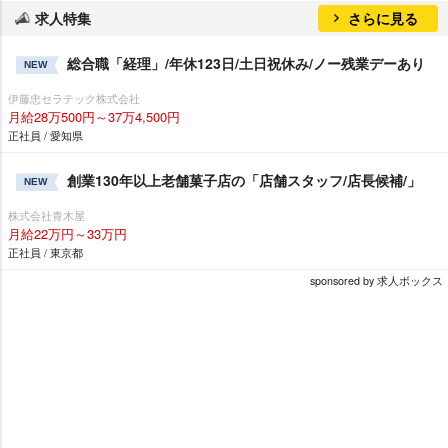
求人特集
さらに見る
総合職「経理」/年休123日/土日祝休み/ノー残業デーあり
NEW
伊藤忠セラテック株式会社
月給28万500円～37万4,500円
正社員 / 愛知県
創業130年以上老舗菓子店の「店舗スタッフ/店長候補/」
NEW
株式会社青木屋
月給22万円～33万円
正社員 / 東京都
sponsored by 求人ボックス