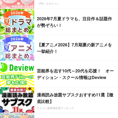
（PR）サボリーノ
2026年7月夏ドラマも、注目作＆話題作
が勢ぞろい！
【夏アニメ2026】7月期夏の新アニメを
一挙紹介！
芸能界を志す10代～20代を応援！ オー
ディション・スクール情報はDeview
漫画読み放題サブスクおすすめ11選【徹
底比較】
オリコン顧客満足度ランキング