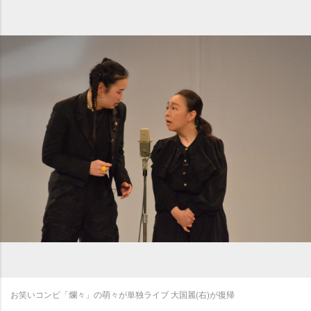
お笑いコンビ「爛々」の萌々が単独ライブ 大国麗(右)が復帰