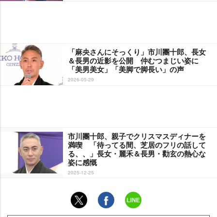
「麻央さんにそっくり」市川團十郎、長女
＆長男の近影を公開 仲むつまじい姿に
「美男美女」「美脚で脚長い」の声
2026-05-29
市川團十郎、親子でクリスマスディナーを
満喫 「待ってる間、芝居のフリの話して
る、、」長女・麗禾＆長男・勸玄の熱心な
姿に感慨
2025-12-25