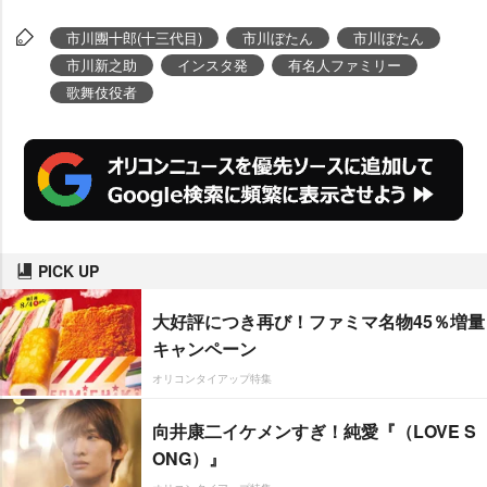
市川團十郎(十三代目)
市川ぼたん
市川ぼたん
市川新之助
インスタ発
有名人ファミリー
歌舞伎役者
PICK UP
大好評につき再び！ファミマ名物45％増量
キャンペーン
オリコンタイアップ特集
向井康二イケメンすぎ！純愛『（LOVE S
ONG）』