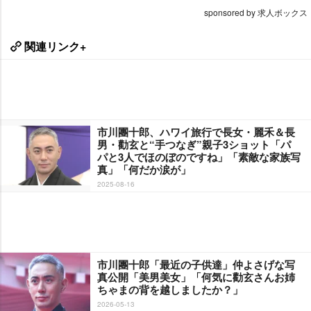
sponsored by 求人ボックス
関連リンク+
市川團十郎、ハワイ旅行で長女・麗禾＆長
男・勸玄と“手つなぎ”親子3ショット「パ
パと3人でほのぼのですね」「素敵な家族写
真」「何だか涙が」
2025-08-16
市川團十郎「最近の子供達」仲よさげな写
真公開「美男美女」「何気に勸玄さんお姉
ちゃまの背を越しましたか？」
2026-05-13