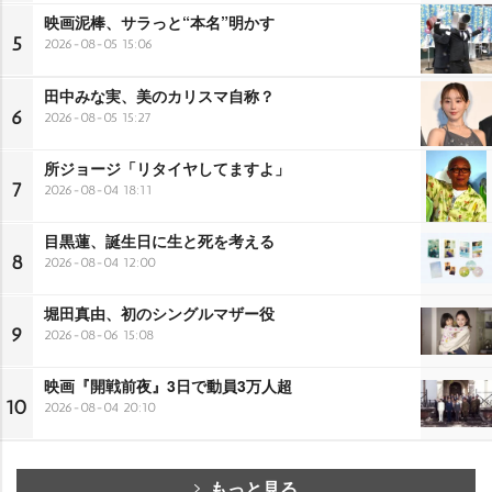
映画泥棒、サラっと“本名”明かす
5
2026-08-05 15:06
田中みな実、美のカリスマ自称？
6
2026-08-05 15:27
所ジョージ「リタイヤしてますよ」
7
2026-08-04 18:11
目黒蓮、誕生日に生と死を考える
8
2026-08-04 12:00
堀田真由、初のシングルマザー役
9
2026-08-06 15:08
映画『開戦前夜』3日で動員3万人超
10
2026-08-04 20:10
もっと見る