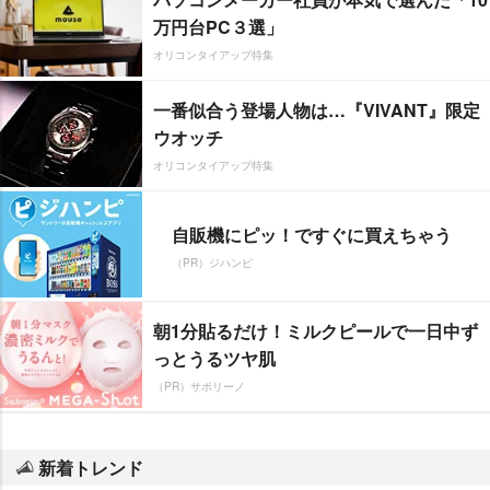
万円台PC３選」
オリコンタイアップ特集
一番似合う登場人物は…『VIVANT』限定
ウオッチ
オリコンタイアップ特集
自販機にピッ！ですぐに買えちゃう
（PR）ジハンピ
朝1分貼るだけ！ミルクピールで一日中ず
っとうるツヤ肌
（PR）サボリーノ
新着トレンド