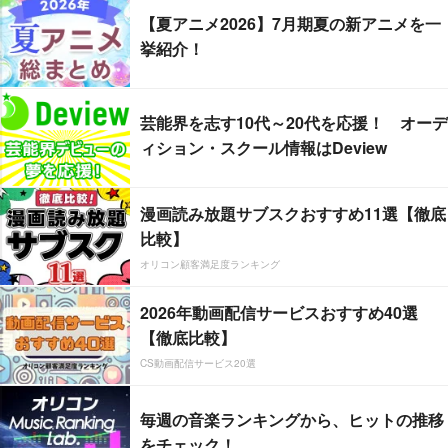
【夏アニメ2026】7月期夏の新アニメを一
挙紹介！
芸能界を志す10代～20代を応援！ オーデ
ィション・スクール情報はDeview
漫画読み放題サブスクおすすめ11選【徹底
比較】
オリコン顧客満足度ランキング
2026年動画配信サービスおすすめ40選
【徹底比較】
CS動画配信サービス20選
毎週の音楽ランキングから、ヒットの推移
をチェック！