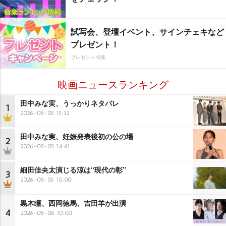
試写会、登壇イベント、サインチェキなど
プレゼント！
プレゼント特集
映画ニュースランキング
田中みな実、うっかりネタバレ
1
2026-08-05 15:32
田中みな実、妊娠発表後初の公の場
2
2026-08-05 14:41
細田佳央太演じる涼は“現代の彰”
3
2026-08-05 10:00
黒木瞳、西岡徳馬、吉田羊が出演
4
2026-08-06 10:00