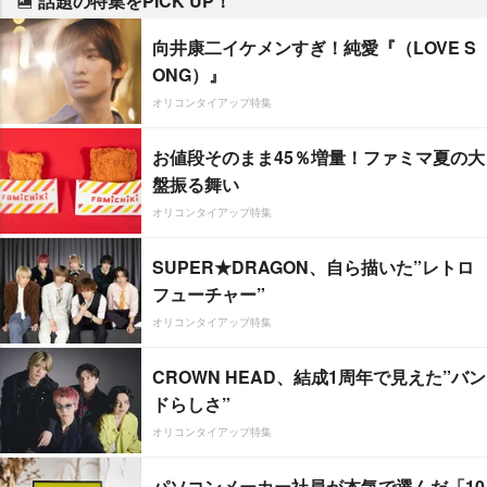
話題の特集をPICK UP！
向井康二イケメンすぎ！純愛『（LOVE S
ONG）』
オリコンタイアップ特集
お値段そのまま45％増量！ファミマ夏の大
盤振る舞い
オリコンタイアップ特集
SUPER★DRAGON、自ら描いた”レトロ
フューチャー”
オリコンタイアップ特集
CROWN HEAD、結成1周年で見えた”バン
ドらしさ”
オリコンタイアップ特集
パソコンメーカー社員が本気で選んだ「10