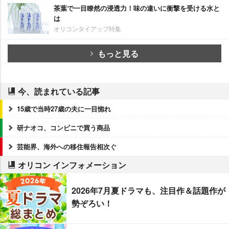
茶葉で一目瞭然の浸透力！味の違いに衝撃を受ける水と
は
オリコンタイアップ特集
もっと見る
今、読まれている記事
15歳で当時27歳の夫に一目惚れ
研ナオコ、コンビニで買う商品
芸能界、海外への移住報告相次ぐ
オリコン インフォメーション
2026年7月夏ドラマも、注目作＆話題作が
勢ぞろい！