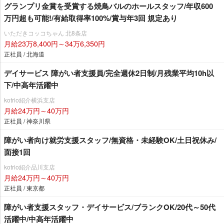
グランプリ金賞を受賞する焼鳥バルのホールスタッフ/年収600
万円超も可能!/有給取得率100%/賞与年3回 規定あり
いただきコッコちゃん 北8条店
月給23万8,400円～34万6,350円
正社員 / 北海道
デイサービス 障がい者支援員/完全週休2日制/月残業平均10h以
下/中高年活躍中
kotrio紹介横浜支店
月給24万円～40万円
正社員 / 神奈川県
障がい者向け就労支援スタッフ/無資格・未経験OK/土日祝休み/
面接1回
kotrio紹介品川支店
月給24万円～40万円
正社員 / 東京都
障がい者支援スタッフ・デイサービス/ブランクOK/20代～50代
活躍中/中高年活躍中