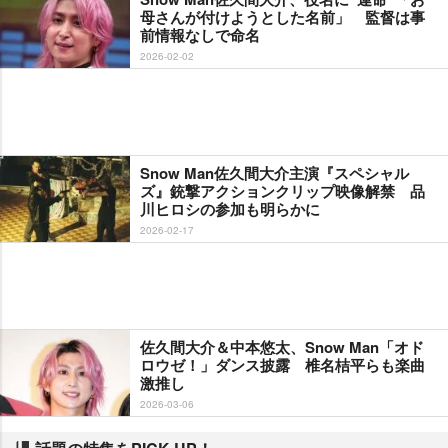
母さんが付けようとした名前」 監督は事
前情報なしで命名
2026-02-02
Snow Man佐久間大介主演『スペシャル
ズ』銃撃アクションクリップ映像解禁 品
川ヒロシの参加も明らかに
2026-02-17
佐久間大介＆中本悠太、Snow Man「オド
ロウゼ！」ダンス披露 椎名桔平らも楽曲
激推し
2026-03-06