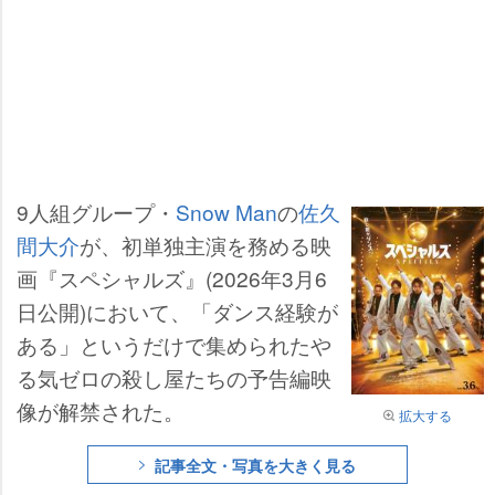
9人組グループ・
Snow Man
の
佐久
間大介
が、初単独主演を務める映
画『スペシャルズ』(2026年3月6
日公開)において、「ダンス経験が
ある」というだけで集められた
る気ゼロの殺し屋たちの予告編映
像が解禁された。
拡大する
記事全文・写真を大きく見る