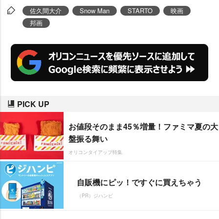
佐久間大介
Snow Man
STARTO
映画
邦画
PICK UP
お値段そのまま45％増量！ファミマ夏の大
盤振る舞い
オリコンタイアップ特集
自販機にピッ！ですぐに買えちゃう
（PR）ジハンピ