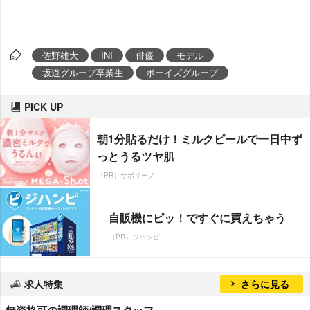
佐野雄大
INI
俳優
モデル
坂道グループ卒業生
ボーイズグループ
PICK UP
朝1分貼るだけ！ミルクピールで一日中ず
っとうるツヤ肌
（PR）サボリーノ
自販機にピッ！ですぐに買えちゃう
（PR）ジハンピ
求人特集
さらに見る