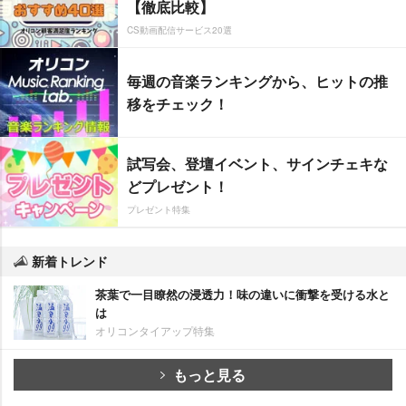
【徹底比較】
CS動画配信サービス20選
毎週の音楽ランキングから、ヒットの推
移をチェック！
試写会、登壇イベント、サインチェキな
どプレゼント！
プレゼント特集
新着トレンド
茶葉で一目瞭然の浸透力！味の違いに衝撃を受ける水と
は
オリコンタイアップ特集
もっと見る