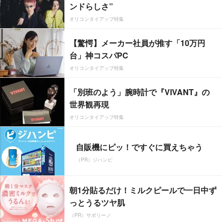
ンドらしさ”
オリコンタイアップ特集
【驚愕】メーカー社員が推す「10万円
台」神コスパPC
オリコンタイアップ特集
「別班のよう」腕時計で『VIVANT』の
世界観再現
オリコンタイアップ特集
自販機にピッ！ですぐに買えちゃう
（PR）ジハンピ
朝1分貼るだけ！ミルクピールで一日中ず
っとうるツヤ肌
（PR）サボリーノ