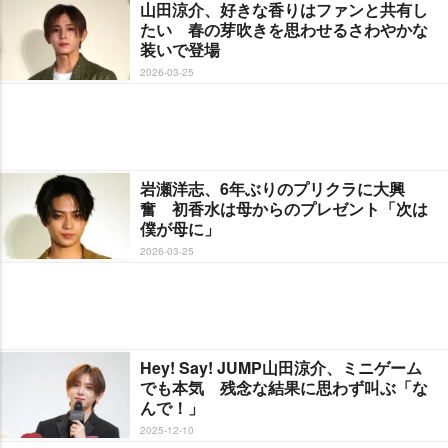
山田涼介、好きな香りはファンと共有し
たい 春の芽吹きを思わせるさわやかな
装いで登場
2026-03-25
瀬洋志、6年ぶりのプリクラに大興
奮 初香水は母からのプレゼント「次は
僕が母に」
2026-03-25
Hey! Say! JUMP山田涼介、ミニゲーム
でも本気 残念な結果に思わず叫ぶ「な
んで！」
2025-12-10