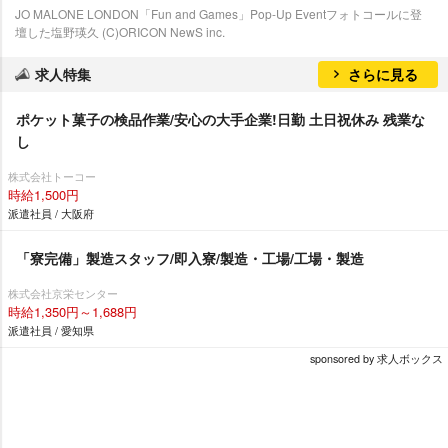
JO MALONE LONDON「Fun and Games」Pop-Up Eventフォトコールに登
壇した塩野瑛久 (C)ORICON NewS inc.
求人特集
さらに見る
ポケット菓子の検品作業/安心の大手企業!日勤 土日祝休み 残業な
し
株式会社トーコー
時給1,500円
派遣社員 / 大阪府
「寮完備」製造スタッフ/即入寮/製造・工場/工場・製造
株式会社京栄センター
時給1,350円～1,688円
派遣社員 / 愛知県
sponsored by 求人ボックス