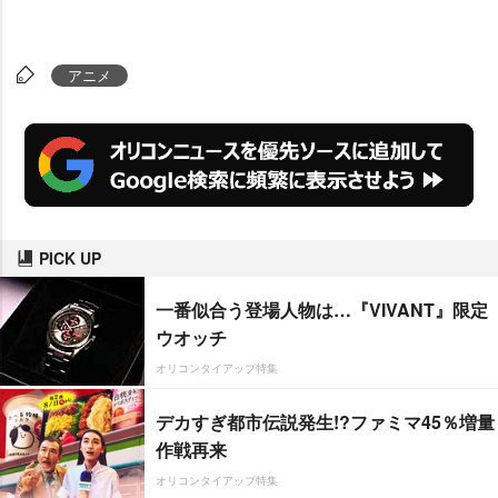
アニメ
PICK UP
一番似合う登場人物は…『VIVANT』限定
ウオッチ
オリコンタイアップ特集
デカすぎ都市伝説発生!?ファミマ45％増量
作戦再来
オリコンタイアップ特集