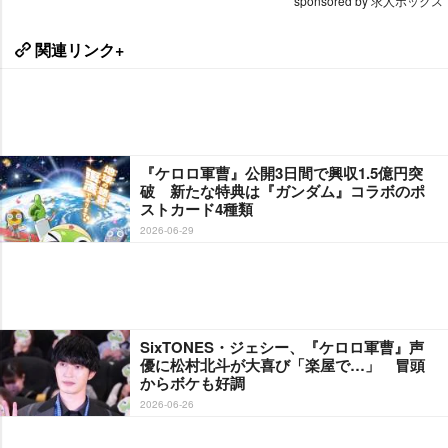
sponsored by 求人ボックス
関連リンク+
『ケロロ軍曹』公開3日間で興収1.5億円突
破 新たな特典は『ガンダム』コラボのポ
ストカード4種類
2026-06-29
SixTONES・ジェシー、『ケロロ軍曹』声
優に松村北斗が大喜び「楽屋で…」 冒頭
からボケも好調
2026-06-26