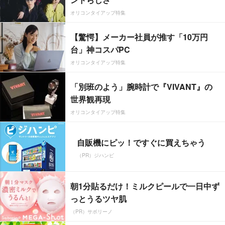
オリコンタイアップ特集
【驚愕】メーカー社員が推す「10万円
台」神コスパPC
オリコンタイアップ特集
「別班のよう」腕時計で『VIVANT』の
世界観再現
オリコンタイアップ特集
自販機にピッ！ですぐに買えちゃう
（PR）ジハンピ
朝1分貼るだけ！ミルクピールで一日中ず
っとうるツヤ肌
（PR）サボリーノ