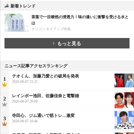
新着トレンド
茶葉で一目瞭然の浸透力！味の違いに衝撃を受ける水と
は
オリコンタイアップ特集
もっと見る
ニュース記事アクセスランキング
テオくん、加藤乃愛との破局を発表
1
2026-08-07 21:21
レインボー池田、佐藤佳奈と電撃婚
2
2026-08-07 20:00
寺田心、ジム通いで筋トレ…激変
3
2026-08-07 10:46