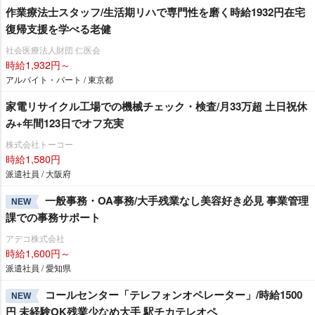
作業療法士スタッフ/生活期リハで専門性を磨く時給1932円在宅
復帰支援を学べる老健
社会医療法人財団 仁医会
時給1,932円～
アルバイト・パート / 東京都
家電リサイクル工場での機械チェック・検査/月33万超 土日祝休
み+年間123日でオフ充実
株式会社トーコー
時給1,580円
派遣社員 / 大阪府
一般事務・OA事務/大手残業なし美容好き必見 事業管理
NEW
課での事務サポート
アデコ株式会社
時給1,600円～
派遣社員 / 愛知県
コールセンター「テレフォンオペレーター」/時給1500
NEW
円 未経験OK残業少なめ大手 駅チカテレオペ