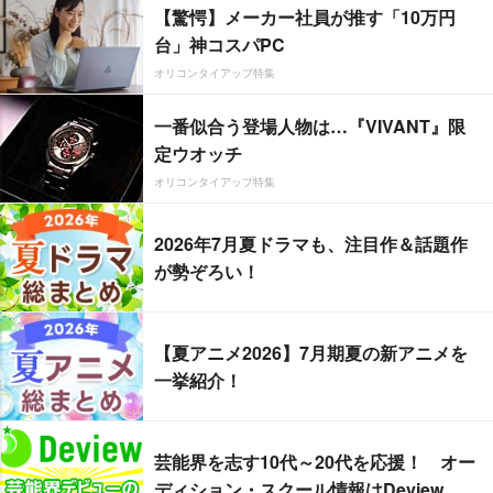
【驚愕】メーカー社員が推す「10万円
台」神コスパPC
オリコンタイアップ特集
一番似合う登場人物は…『VIVANT』限
定ウオッチ
オリコンタイアップ特集
2026年7月夏ドラマも、注目作＆話題作
が勢ぞろい！
【夏アニメ2026】7月期夏の新アニメを
一挙紹介！
芸能界を志す10代～20代を応援！ オー
ディション・スクール情報はDeview