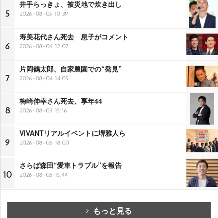
井手らっきょ、被災地で炊き出し
5
2026-08-05 10:39
寿美花代さん死去 息子がコメント
6
2026-08-06 12:07
片岡鶴太郎、自家農園での“発見”
7
2026-08-04 14:05
梅崎伸幸さん死去、享年44
8
2026-08-03 15:16
VIVANTリアルイベントに堺雅人ら
9
2026-08-06 18:00
さらば森田“愛車トラブル”を報告
10
2026-08-06 15:44
もっと見る