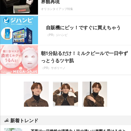
界観再現
オリコンタイアップ特集
自販機にピッ！ですぐに買えちゃう
（PR）ジハンピ
朝1分貼るだけ！ミルクピールで一日中ず
っとうるツヤ肌
（PR）サボリーノ
新着トレンド
茶葉で一目瞭然の浸透力！味の違いに衝撃を受ける水と