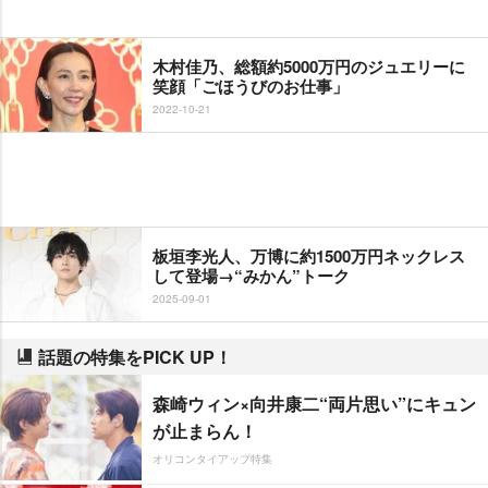
木村佳乃、総額約5000万円のジュエリーに
笑顔「ごほうびのお仕事」
2022-10-21
板垣李光人、万博に約1500万円ネックレス
して登場→“みかん”トーク
2025-09-01
話題の特集をPICK UP！
森崎ウィン×向井康二“両片思い”にキュン
が止まらん！
オリコンタイアップ特集