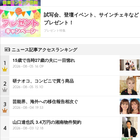
試写会、登壇イベント、サインチェキなど
プレゼント！
プレゼント特集
ニュース記事アクセスランキング
15歳で当時27歳の夫に一目惚れ
1
2026-08-05 16:09
研ナオコ、コンビニで買う商品
2
2026-08-05 15:10
芸能界、海外への移住報告相次ぐ
3
2026-08-04 19:53
山口達也氏 3.4万円の湘南物件契約
4
2026-08-03 12:18