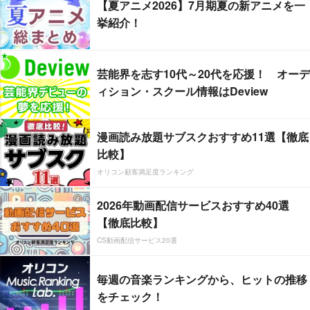
【夏アニメ2026】7月期夏の新アニメを一
挙紹介！
芸能界を志す10代～20代を応援！ オーデ
ィション・スクール情報はDeview
漫画読み放題サブスクおすすめ11選【徹底
比較】
オリコン顧客満足度ランキング
2026年動画配信サービスおすすめ40選
【徹底比較】
CS動画配信サービス20選
毎週の音楽ランキングから、ヒットの推移
をチェック！