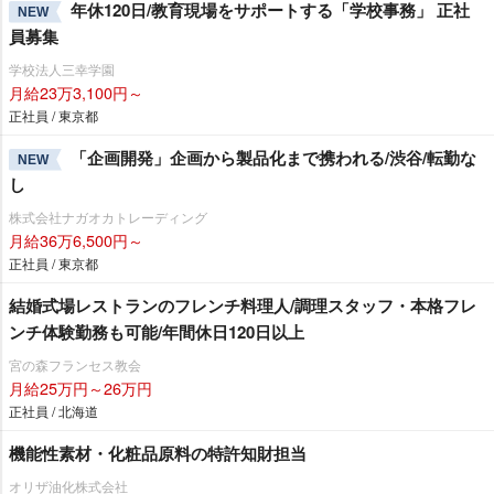
年休120日/教育現場をサポートする「学校事務」 正社
NEW
員募集
学校法人三幸学園
月給23万3,100円～
正社員 / 東京都
「企画開発」企画から製品化まで携われる/渋谷/転勤な
NEW
し
株式会社ナガオカトレーディング
月給36万6,500円～
正社員 / 東京都
結婚式場レストランのフレンチ料理人/調理スタッフ・本格フレ
ンチ体験勤務も可能/年間休日120日以上
宮の森フランセス教会
月給25万円～26万円
正社員 / 北海道
機能性素材・化粧品原料の特許知財担当
オリザ油化株式会社