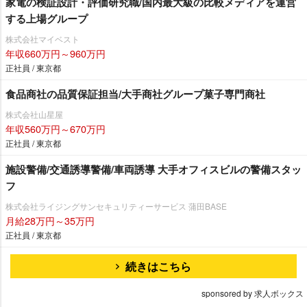
家電の検証設計・評価研究職/国内最大級の比較メディアを運営
する上場グループ
株式会社マイベスト
年収660万円～960万円
正社員 / 東京都
食品商社の品質保証担当/大手商社グループ菓子専門商社
株式会社山星屋
年収560万円～670万円
正社員 / 東京都
施設警備/交通誘導警備/車両誘導 大手オフィスビルの警備スタッ
フ
株式会社ライジングサンセキュリティーサービス 蒲田BASE
月給28万円～35万円
正社員 / 東京都
続きはこちら
sponsored by 求人ボックス