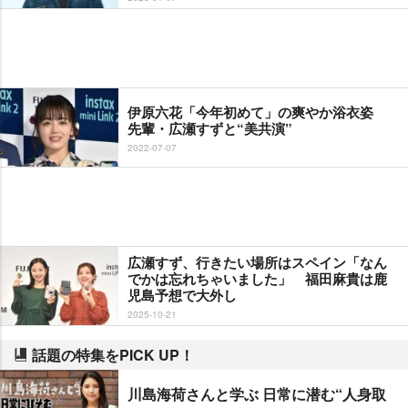
伊原六花「今年初めて」の爽やか浴衣姿
先輩・広瀬すずと“美共演”
2022-07-07
広瀬すず、行きたい場所はスペイン「なん
でかは忘れちゃいました」 福田麻貴は鹿
児島予想で大外し
2025-10-21
話題の特集をPICK UP！
川島海荷さんと学ぶ 日常に潜む“人身取