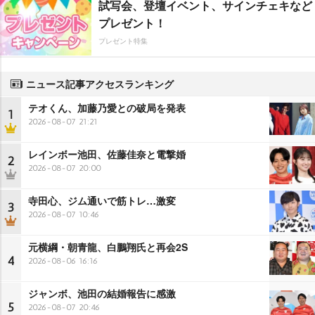
試写会、登壇イベント、サインチェキなど
プレゼント！
プレゼント特集
ニュース記事アクセスランキング
テオくん、加藤乃愛との破局を発表
1
2026-08-07 21:21
レインボー池田、佐藤佳奈と電撃婚
2
2026-08-07 20:00
寺田心、ジム通いで筋トレ…激変
3
2026-08-07 10:46
元横綱・朝青龍、白鵬翔氏と再会2S
4
2026-08-06 16:16
ジャンボ、池田の結婚報告に感激
5
2026-08-07 20:46