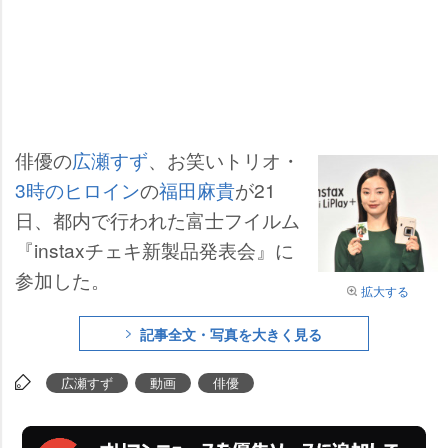
俳優の
広瀬すず
、お笑いトリオ・
3時のヒロイン
の
福田麻貴
が21
日、都内で行われた富士フイルム
『instaxチェキ新製品発表会』に
参加した。
拡大する
記事全文・写真を大きく見る
広瀬すず
動画
俳優